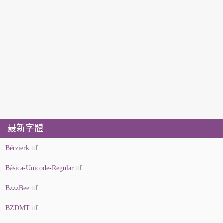
最新字體
Bérzierk.ttf
Básica-Unicode-Regular.ttf
BzzzBee.ttf
BZDMT.ttf