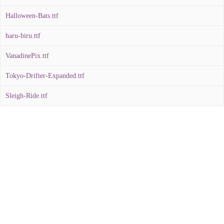
Halloween-Bats.ttf
haru-biru.ttf
VanadinePix.ttf
Tokyo-Drifter-Expanded.ttf
Sleigh-Ride.ttf