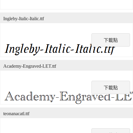
Ingleby-Italic-Italic.ttf
下載點
Academy-Engraved-LET.ttf
下載點
teonanacatl.ttf