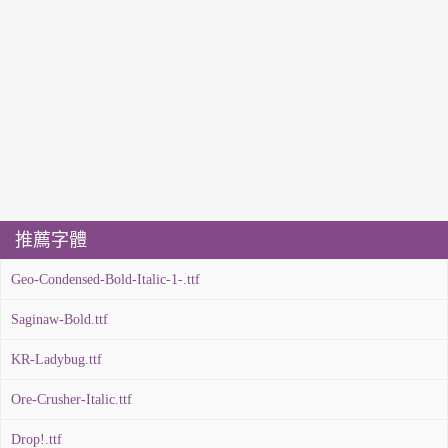
推薦字體
Geo-Condensed-Bold-Italic-1-.ttf
Saginaw-Bold.ttf
KR-Ladybug.ttf
Ore-Crusher-Italic.ttf
Drop!.ttf