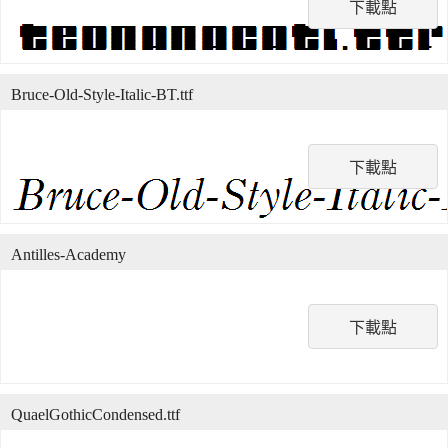
下載點
Bruce-Old-Style-Italic-BT.ttf
下載點
Antilles-Academy
下載點
QuaelGothicCondensed.ttf