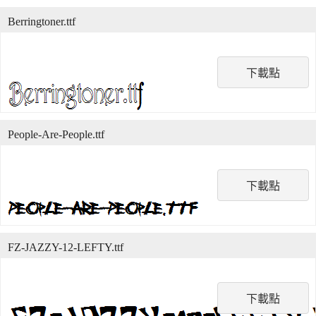
Berringtoner.ttf
下載點
People-Are-People.ttf
下載點
FZ-JAZZY-12-LEFTY.ttf
下載點