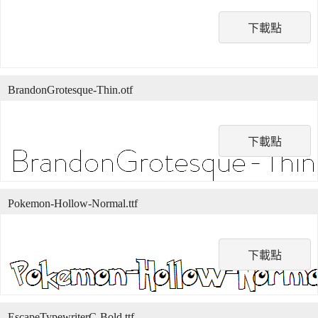
下載點
BrandonGrotesque-Thin.otf
下載點
Pokemon-Hollow-Normal.ttf
下載點
EscapeTypewriterC-Bold.ttf