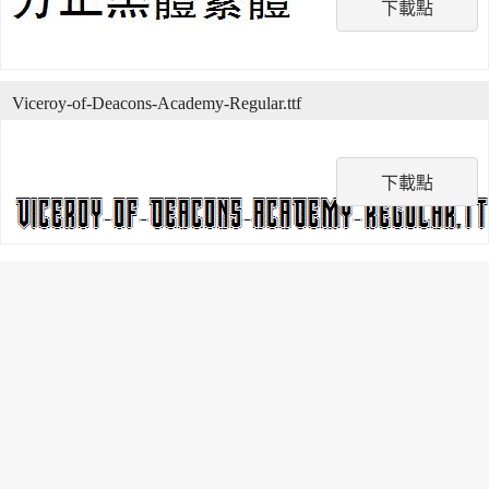
下載點
Viceroy-of-Deacons-Academy-Regular.ttf
下載點