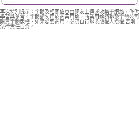
再次特別提示：字體及相關信息由網友上傳或收集于網絡，僅供
學習與參考。字體請勿用於商業用途，商業用途請聯繫字體公司
購買字體版權，如果您要商用，必須自行聯系版權人授權,否則
法律責任自負。