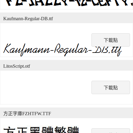
Kaufmann-Regular-DB.ttf
下載點
LitosScript.otf
下載點
方正字庫FZHTFW.TTF