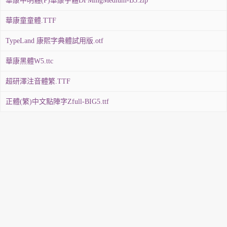
華康中明體(P)華康字體DFMingMedium-B5.zip
華康童童體.TTF
TypeLand 康熙字典體試用版.otf
華康黑體W5.ttc
超研澤注音體繁.TTF
正體(繁)中文點陣字Zfull-BIG5.ttf