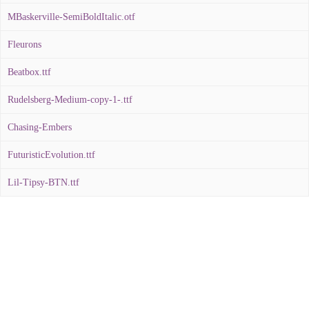
MBaskerville-SemiBoldItalic.otf
Fleurons
Beatbox.ttf
Rudelsberg-Medium-copy-1-.ttf
Chasing-Embers
FuturisticEvolution.ttf
Lil-Tipsy-BTN.ttf