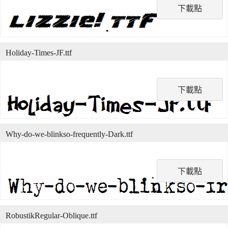
下載點
Holiday-Times-JF.ttf
下載點
Why-do-we-blinkso-frequently-Dark.ttf
下載點
RobustikRegular-Oblique.ttf