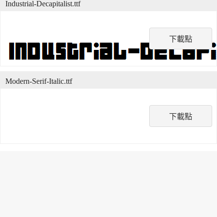
Industrial-Decapitalist.ttf
下載點
Modern-Serif-Italic.ttf
下載點