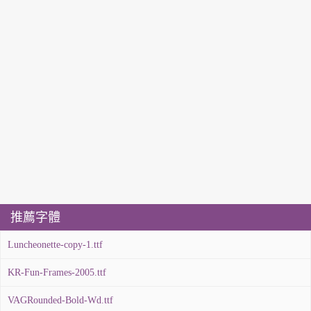
推薦字體
Luncheonette-copy-1.ttf
KR-Fun-Frames-2005.ttf
VAGRounded-Bold-Wd.ttf