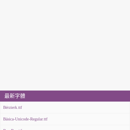
最新字體
Bérzierk.ttf
Básica-Unicode-Regular.ttf