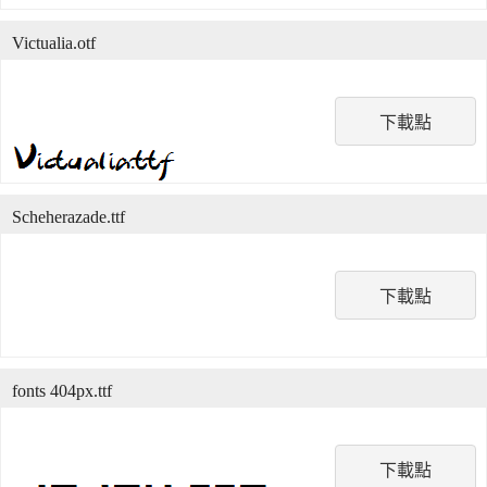
Victualia.otf
下載點
Scheherazade.ttf
下載點
fonts 404px.ttf
下載點