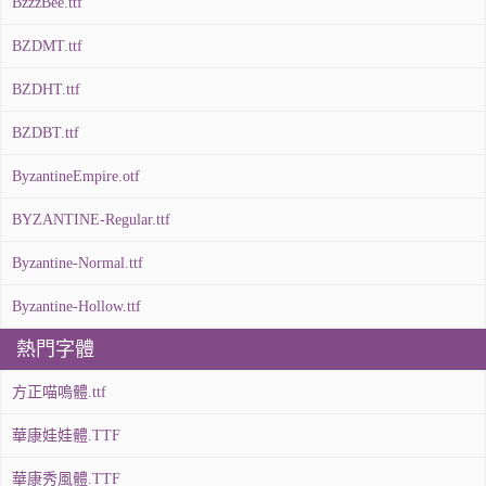
BzzzBee.ttf
BZDMT.ttf
BZDHT.ttf
BZDBT.ttf
ByzantineEmpire.otf
BYZANTINE-Regular.ttf
Byzantine-Normal.ttf
Byzantine-Hollow.ttf
熱門字體
方正喵嗚體.ttf
華康娃娃體.TTF
華康秀風體.TTF