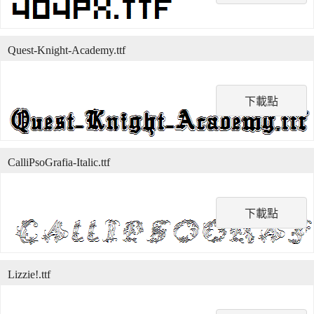
Quest-Knight-Academy.ttf
下載點
CalliPsoGrafia-Italic.ttf
下載點
Lizzie!.ttf