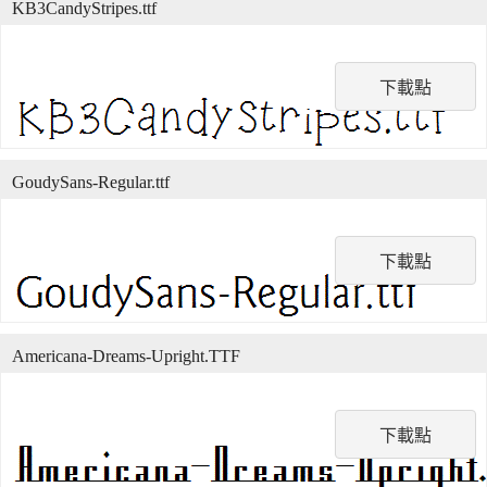
KB3CandyStripes.ttf
下載點
GoudySans-Regular.ttf
下載點
Americana-Dreams-Upright.TTF
下載點