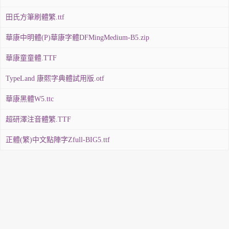
田氏方筆刷體繁.ttf
華康中明體(P)華康字體DFMingMedium-B5.zip
華康童童體.TTF
TypeLand 康熙字典體試用版.otf
華康黑體W5.ttc
超研澤注音體繁.TTF
正體(繁)中文點陣字Zfull-BIG5.ttf