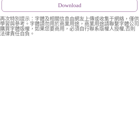
Download
再次特別提示：字體及相關信息由網友上傳或收集于網絡，僅供
學習與參考。字體請勿用於商業用途，商業用途請聯繫字體公司
購買字體版權，如果您要商用，必須自行聯系版權人授權,否則
法律責任自負。