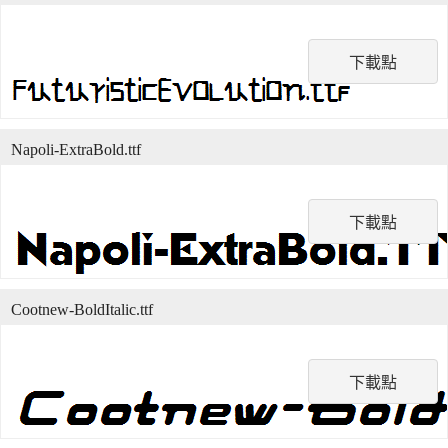
下載點
Napoli-ExtraBold.ttf
下載點
Cootnew-BoldItalic.ttf
下載點