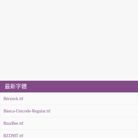
最新字體
Bérzierk.ttf
Básica-Unicode-Regular.ttf
BzzzBee.ttf
BZDMT.ttf