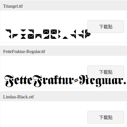
Triangel.ttf
下載點
FetteFraktur-Regular.ttf
下載點
Lindau-Black.otf
下載點