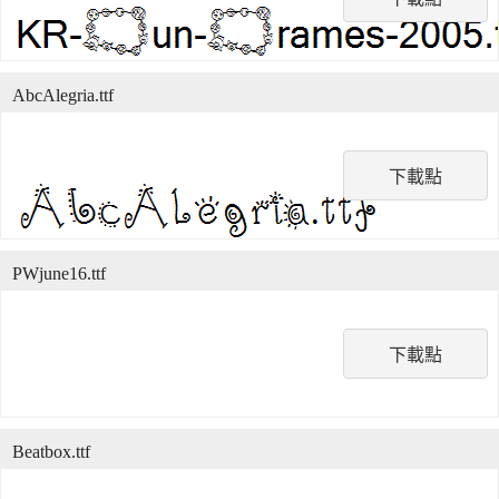
AbcAlegria.ttf
下載點
PWjune16.ttf
下載點
Beatbox.ttf