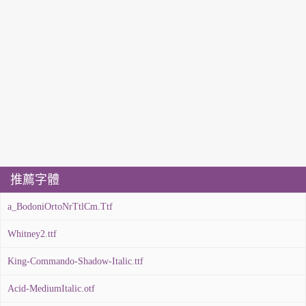
推薦字體
a_BodoniOrtoNrTtlCm.Ttf
Whitney2.ttf
King-Commando-Shadow-Italic.ttf
Acid-MediumItalic.otf