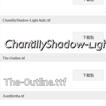
ChantillyShadow-Light-Italic.ttf
下載點
The-Outline.ttf
下載點
AuntBertha.ttf