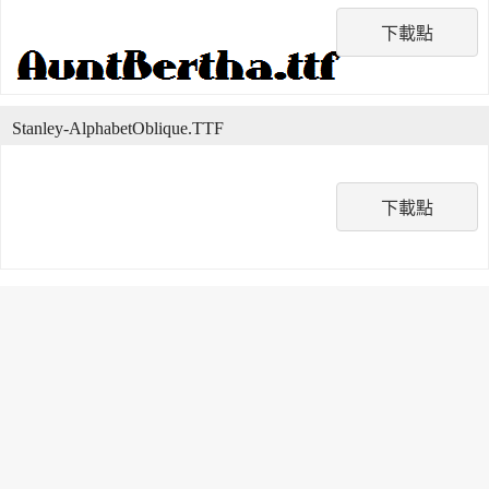
下載點
Stanley-AlphabetOblique.TTF
下載點