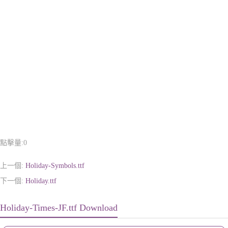
點擊量:
0
上一個:
Holiday-Symbols.ttf
下一個:
Holiday.ttf
Holiday-Times-JF.ttf Download