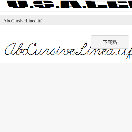
AbcCursiveLined.ttf
下載點