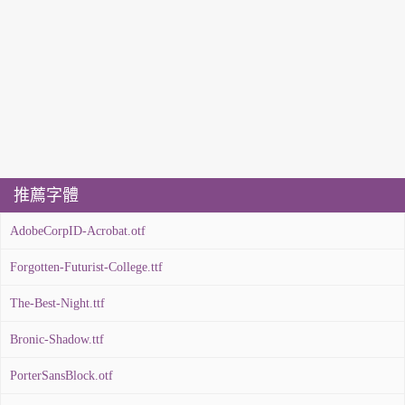
推薦字體
AdobeCorpID-Acrobat.otf
Forgotten-Futurist-College.ttf
The-Best-Night.ttf
Bronic-Shadow.ttf
PorterSansBlock.otf