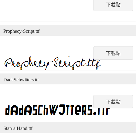
下載點
Prophecy-Script.ttf
下載點
DadaSchwitters.ttf
下載點
Stan-s-Hand.ttf