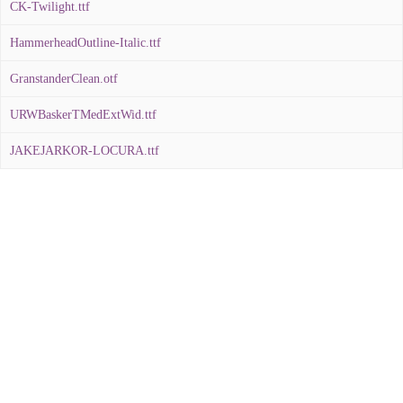
CK-Twilight.ttf
HammerheadOutline-Italic.ttf
GranstanderClean.otf
URWBaskerTMedExtWid.ttf
JAKEJARKOR-LOCURA.ttf