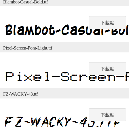
Blambot-Casual-Bold.ttf
下載點
Pixel-Screen-Font-Light.ttf
下載點
FZ-WACKY-43.ttf
下載點