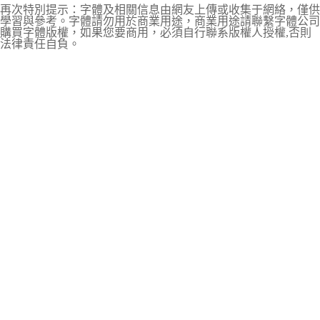
再次特別提示：字體及相關信息由網友上傳或收集于網絡，僅供
學習與參考。字體請勿用於商業用途，商業用途請聯繫字體公司
購買字體版權，如果您要商用，必須自行聯系版權人授權,否則
法律責任自負。