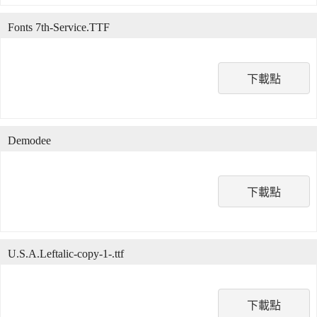
Fonts 7th-Service.TTF
下載點
Demodee
下載點
U.S.A.Leftalic-copy-1-.ttf
下載點