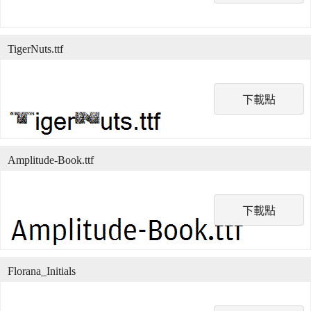
TigerNuts.ttf
下載點
Amplitude-Book.ttf
下載點
Florana_Initials