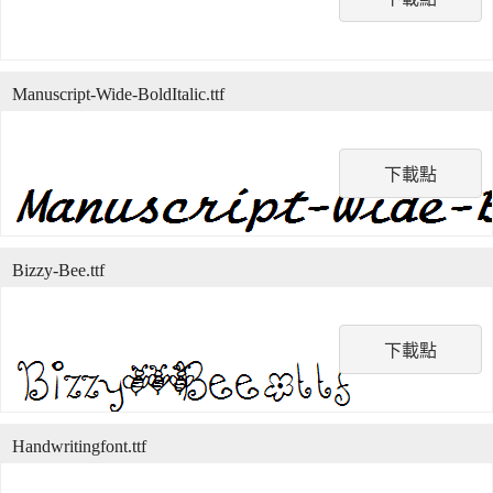
Manuscript-Wide-BoldItalic.ttf
下載點
Bizzy-Bee.ttf
下載點
Handwritingfont.ttf