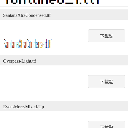
SantanaXtraCondensed.ttf
下載點
Overpass-Light.ttf
下載點
Even-More-Mixed-Up
下載點