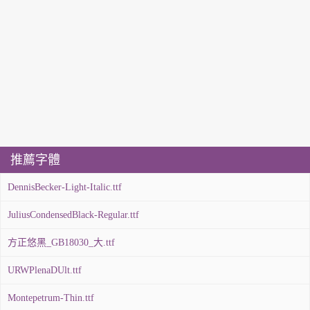
推薦字體
DennisBecker-Light-Italic.ttf
JuliusCondensedBlack-Regular.ttf
方正悠黑_GB18030_大.ttf
URWPlenaDUlt.ttf
Montepetrum-Thin.ttf