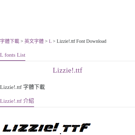
字體下載
>
英文字體
>
L
> Lizzie!.ttf Font Download
L fonts List
Lizzie!.ttf
Lizzie!.ttf 字體下載
Lizzie!.ttf 介紹