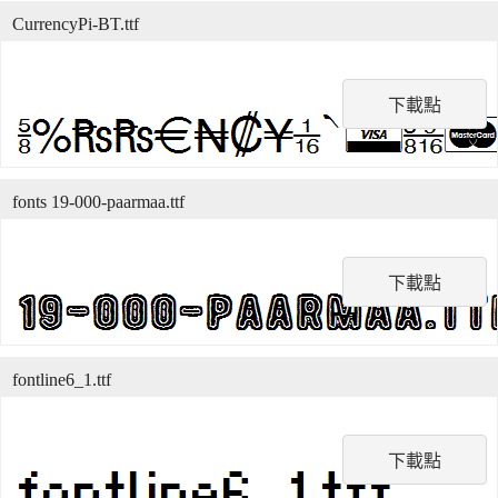
CurrencyPi-BT.ttf
下載點
fonts 19-000-paarmaa.ttf
下載點
fontline6_1.ttf
下載點