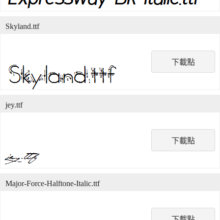
Skyland.ttf
下載點
jey.ttf
下載點
Major-Force-Halftone-Italic.ttf
下載點