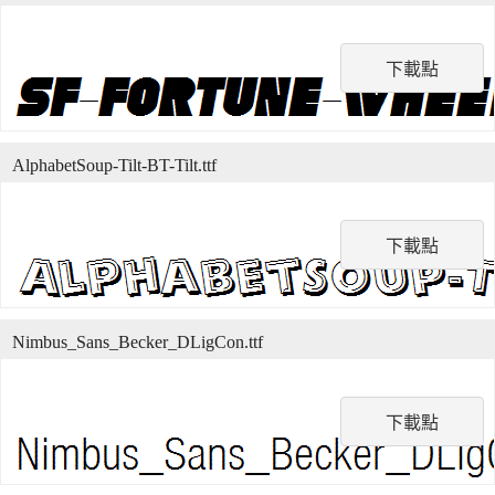
下載點
AlphabetSoup-Tilt-BT-Tilt.ttf
下載點
Nimbus_Sans_Becker_DLigCon.ttf
下載點