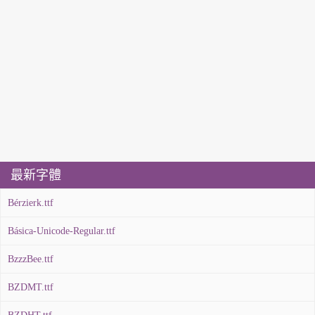
最新字體
Bérzierk.ttf
Básica-Unicode-Regular.ttf
BzzzBee.ttf
BZDMT.ttf