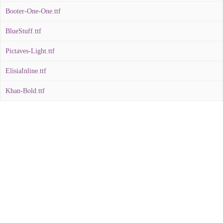
Booter-One-One.ttf
BlueStuff.ttf
Pictaves-Light.ttf
ElisiaInline.ttf
Khan-Bold.ttf