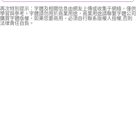
再次特別提示：字體及相關信息由網友上傳或收集于網絡，僅供
學習與參考。字體請勿用於商業用途，商業用途請聯繫字體公司
購買字體版權，如果您要商用，必須自行聯系版權人授權,否則
法律責任自負。