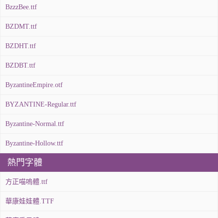
BzzzBee.ttf
BZDMT.ttf
BZDHT.ttf
BZDBT.ttf
ByzantineEmpire.otf
BYZANTINE-Regular.ttf
Byzantine-Normal.ttf
Byzantine-Hollow.ttf
熱門字體
方正喵嗚體.ttf
華康娃娃體.TTF