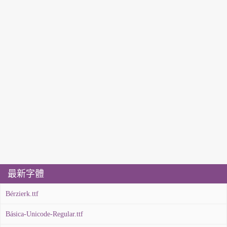
最新字體
Bérzierk.ttf
Básica-Unicode-Regular.ttf