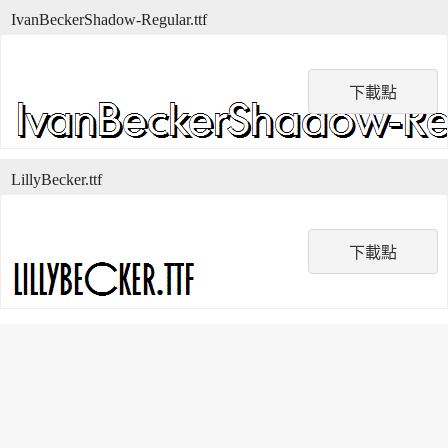
IvanBeckerShadow-Regular.ttf
下載點
LillyBecker.ttf
下載點