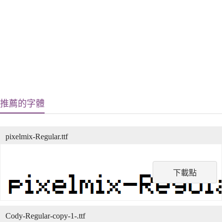
推薦的字體
pixelmix-Regular.ttf
下載點
Cody-Regular-copy-1-.ttf