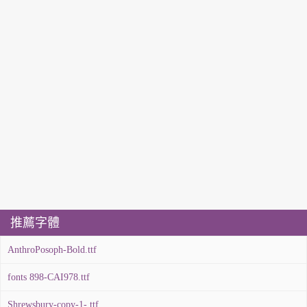
推薦字體
AnthroPosoph-Bold.ttf
fonts 898-CAI978.ttf
Shrewsbury-copy-1-.ttf