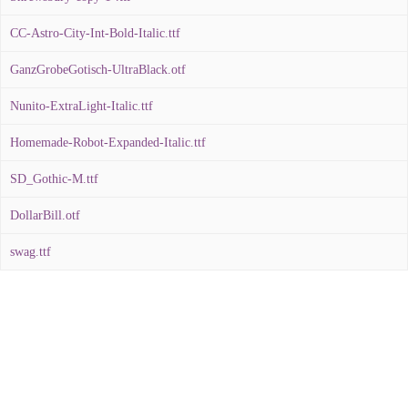
CC-Astro-City-Int-Bold-Italic.ttf
GanzGrobeGotisch-UltraBlack.otf
Nunito-ExtraLight-Italic.ttf
Homemade-Robot-Expanded-Italic.ttf
SD_Gothic-M.ttf
DollarBill.otf
swag.ttf