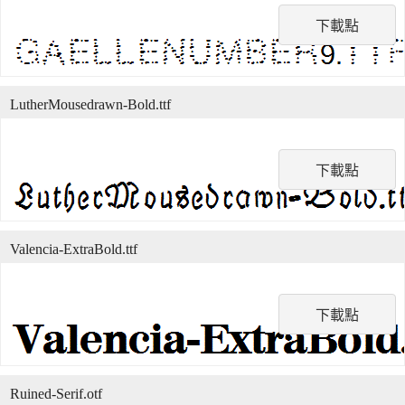
下載點
LutherMousedrawn-Bold.ttf
下載點
Valencia-ExtraBold.ttf
下載點
Ruined-Serif.otf