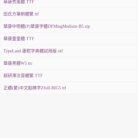
華康秀風體.TTF
田氏方筆刷體繁.ttf
華康中明體(P)華康字體DFMingMedium-B5.zip
華康童童體.TTF
TypeLand 康熙字典體試用版.otf
華康黑體W5.ttc
超研澤注音體繁.TTF
正體(繁)中文點陣字Zfull-BIG5.ttf