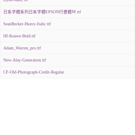
日系字體系列日系字體EPSON行書體Ｍ.ttf
SeanBecker-Heavy-Italic.ttf
HI-Keawe-Bold.ttf
Adam_Warren_pro.ttf
New-Alay-Generation.ttf
CF-Old-Photograph-Credit-Regular