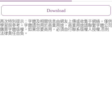
Download
再次特別提示：字體及相關信息由網友上傳或收集于網絡，僅供
學習與參考。字體請勿用於商業用途，商業用途請聯繫字體公司
購買字體版權，如果您要商用，必須自行聯系版權人授權,否則
法律責任自負。