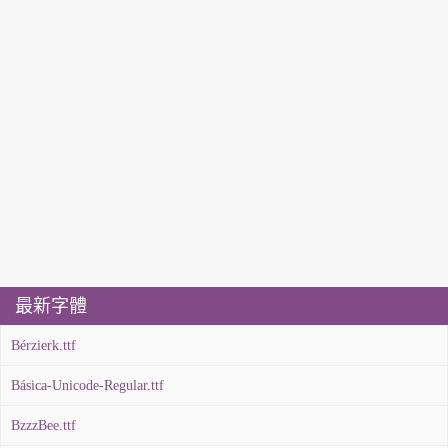
最新字體
Bérzierk.ttf
Básica-Unicode-Regular.ttf
BzzzBee.ttf