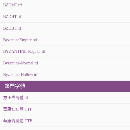
BZDMT.ttf
BZDHT.ttf
BZDBT.ttf
ByzantineEmpire.otf
BYZANTINE-Regular.ttf
Byzantine-Normal.ttf
Byzantine-Hollow.ttf
熱門字體
方正喵嗚體.ttf
華康娃娃體.TTF
華康秀風體.TTF