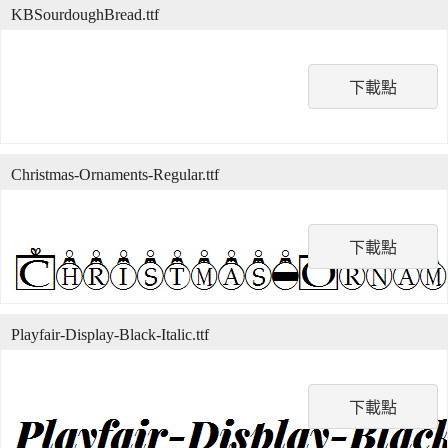
KBSourdoughBread.ttf
下載點
Christmas-Ornaments-Regular.ttf
下載點
Playfair-Display-Black-Italic.ttf
下載點