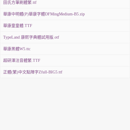
田氏方筆刷體繁.ttf
華康中明體(P)華康字體DFMingMedium-B5.zip
華康童童體.TTF
TypeLand 康熙字典體試用版.otf
華康黑體W5.ttc
超研澤注音體繁.TTF
正體(繁)中文點陣字Zfull-BIG5.ttf