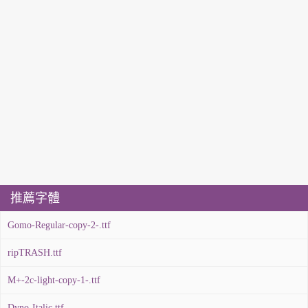
推薦字體
Gomo-Regular-copy-2-.ttf
ripTRASH.ttf
M+-2c-light-copy-1-.ttf
Dyno-Italic.ttf