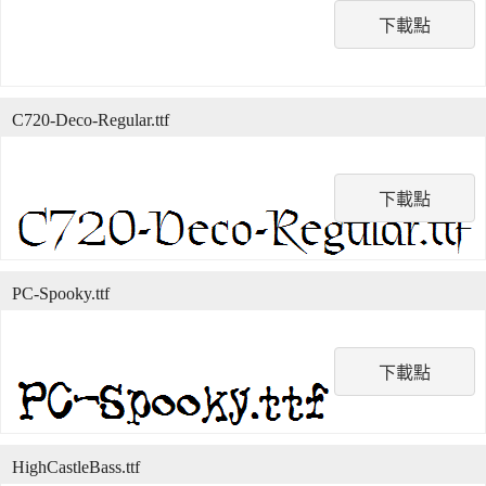
下載點
C720-Deco-Regular.ttf
下載點
PC-Spooky.ttf
下載點
HighCastleBass.ttf