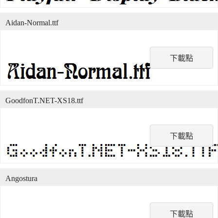
Aidan-Normal.ttf
下載點
GoodfonT.NET-XS18.ttf
下載點
Angostura
下載點