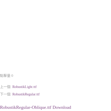
點擊量:
0
上一個:
RobustikLight.ttf
下一個:
RobustikRegular.ttf
RobustikRegular-Oblique.ttf Download