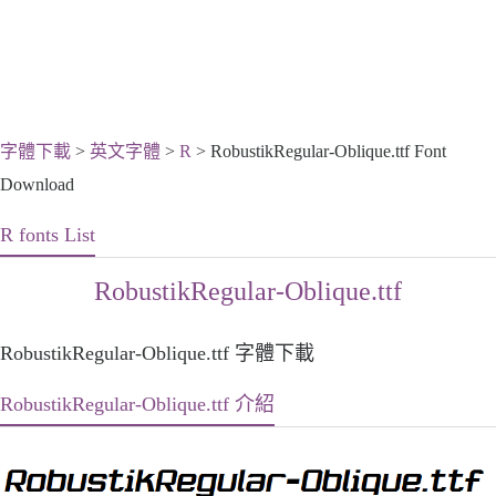
字體下載
>
英文字體
>
R
> RobustikRegular-Oblique.ttf Font
Download
R fonts List
RobustikRegular-Oblique.ttf
RobustikRegular-Oblique.ttf 字體下載
RobustikRegular-Oblique.ttf 介紹