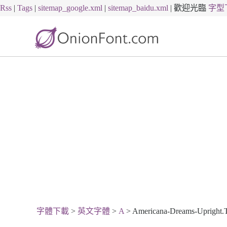
Rss
|
Tags
|
sitemap_google.xml
|
sitemap_baidu.xml
|
歡迎光臨
字型
字體下載
>
英文字體
>
A
> Americana-Dreams-Upright.