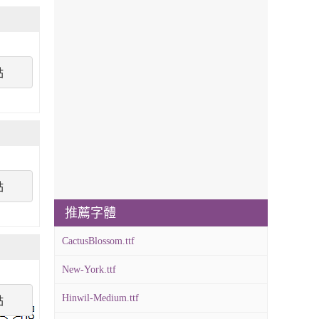
點
點
推薦字體
CactusBlossom.ttf
New-York.ttf
Hinwil-Medium.ttf
點