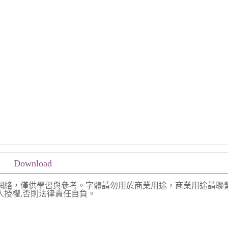
Download
網絡，僅供學習與參考。字體請勿用於商業用途，商業用途請聯
授權,否則法律責任自負。