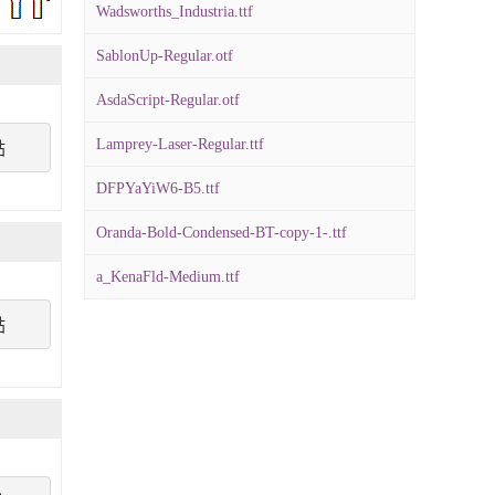
Wadsworths_Industria.ttf
SablonUp-Regular.otf
AsdaScript-Regular.otf
Lamprey-Laser-Regular.ttf
點
DFPYaYiW6-B5.ttf
Oranda-Bold-Condensed-BT-copy-1-.ttf
a_KenaFld-Medium.ttf
點