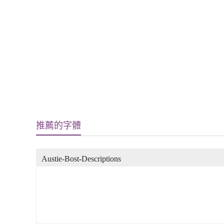
推薦的字體
Austie-Bost-Descriptions