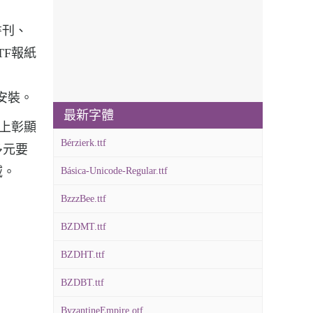
種書刊、
TTF報紙
字體安裝。
最新字體
形體上彰顯
Bérzierk.ttf
多元要
域。
Básica-Unicode-Regular.ttf
BzzzBee.ttf
BZDMT.ttf
BZDHT.ttf
BZDBT.ttf
ByzantineEmpire.otf