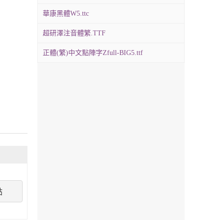
華康黑體W5.ttc
超研澤注音體繁.TTF
正體(繁)中文點陣字Zfull-BIG5.ttf
點