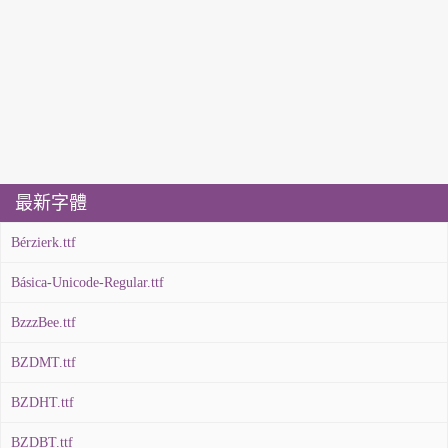
最新字體
Bérzierk.ttf
Básica-Unicode-Regular.ttf
BzzzBee.ttf
BZDMT.ttf
BZDHT.ttf
BZDBT.ttf