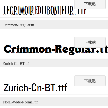
下載點
Crimmon-Regular.ttf
下載點
Zurich-Cn-BT.ttf
下載點
Floral-Wide-Normal.ttf