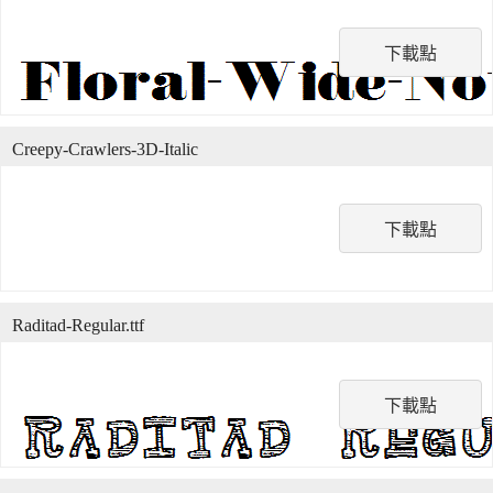
下載點
Creepy-Crawlers-3D-Italic
下載點
Raditad-Regular.ttf
下載點