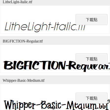
LitheLight-Italic.ttf
下載點
BIGFICTION-Regular.ttf
下載點
Whipper-Basic-Medium.ttf
下載點