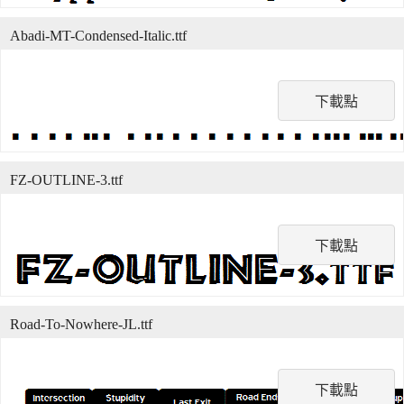
Abadi-MT-Condensed-Italic.ttf
下載點
FZ-OUTLINE-3.ttf
下載點
Road-To-Nowhere-JL.ttf
下載點