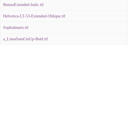
RemusExtended-Italic.ttf
Helvetica-LT-53-Extended-Oblique.ttf
Sophiahearts.ttf
a_LineaSansCmUp-Bold.ttf