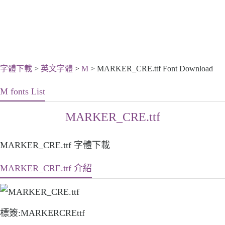
字體下載
>
英文字體
>
M
> MARKER_CRE.ttf Font Download
M fonts List
MARKER_CRE.ttf
MARKER_CRE.ttf 字體下載
MARKER_CRE.ttf 介紹
標簽:MARKERCREttf