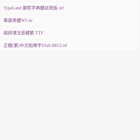
TypeLand 康熙字典體試用版.otf
華康黑體W5.ttc
超研澤注音體繁.TTF
正體(繁)中文點陣字Zfull-BIG5.ttf