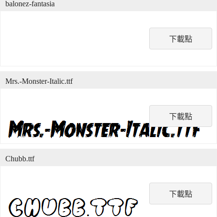
balonez-fantasia
下載點
Mrs.-Monster-Italic.ttf
下載點
Chubb.ttf
下載點