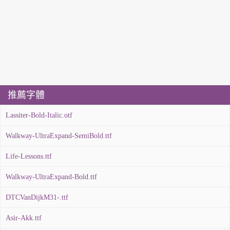
推薦字體
Lassiter-Bold-Italic.otf
Walkway-UltraExpand-SemiBold.ttf
Life-Lessons.ttf
Walkway-UltraExpand-Bold.ttf
DTCVanDijkM31-.ttf
Asir-Akk.ttf