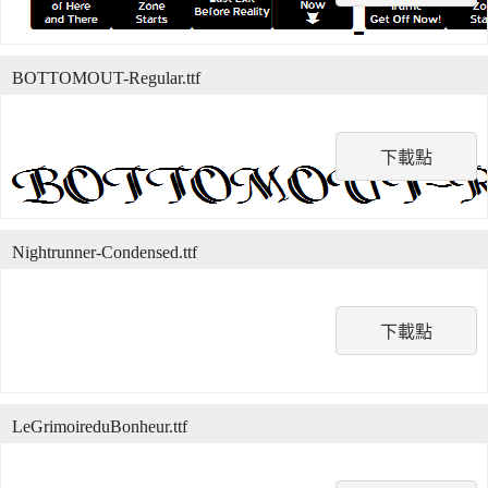
BOTTOMOUT-Regular.ttf
下載點
Nightrunner-Condensed.ttf
下載點
LeGrimoireduBonheur.ttf