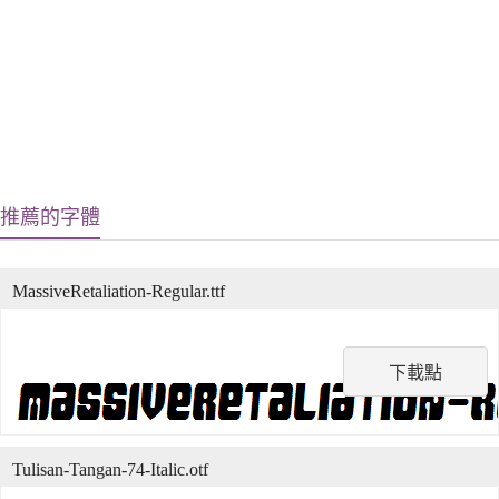
推薦的字體
MassiveRetaliation-Regular.ttf
下載點
Tulisan-Tangan-74-Italic.otf