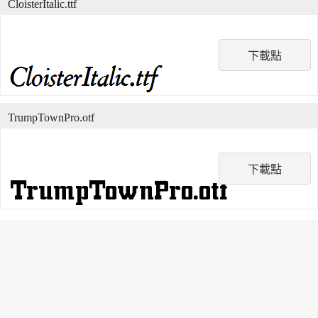
CloisterItalic.ttf
下載點
TrumpTownPro.otf
下載點