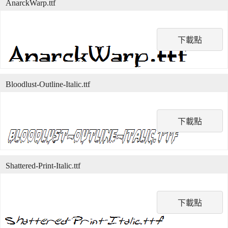
AnarckWarp.ttf
下載點
Bloodlust-Outline-Italic.ttf
下載點
Shattered-Print-Italic.ttf
下載點