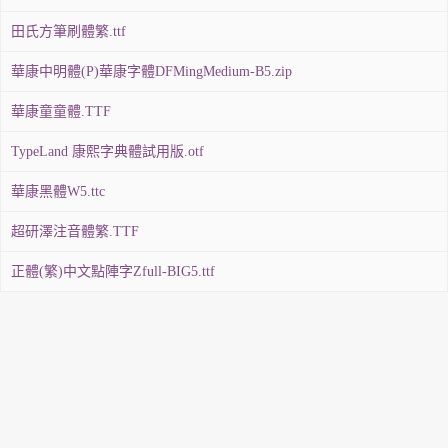
田氏方筆刷體繁.ttf
華康中明體(P)華康字體DFMingMedium-B5.zip
華康童童體.TTF
TypeLand 康熙字典體試用版.otf
華康黑體W5.ttc
超研澤注音體繁.TTF
正體(繁)中文點陣字Zfull-BIG5.ttf