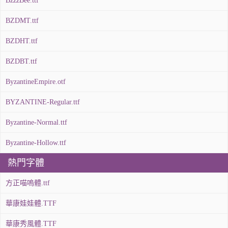
BzzzBee.ttf
BZDMT.ttf
BZDHT.ttf
BZDBT.ttf
ByzantineEmpire.otf
BYZANTINE-Regular.ttf
Byzantine-Normal.ttf
Byzantine-Hollow.ttf
熱門字體
方正喵嗚體.ttf
華康娃娃體.TTF
華康秀風體.TTF