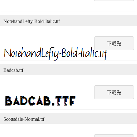
NotehandLefty-Bold-Italic.ttf
下載點
Badcab.ttf
下載點
Scottsdale-Normal.ttf