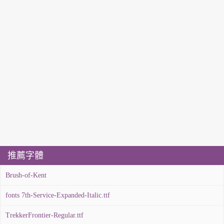
推薦字體
Brush-of-Kent
fonts 7th-Service-Expanded-Italic.ttf
TrekkerFrontier-Regular.ttf