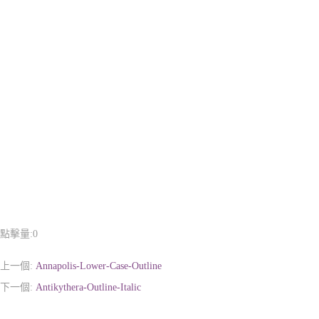
點擊量:
0
上一個:
Annapolis-Lower-Case-Outline
下一個:
Antikythera-Outline-Italic