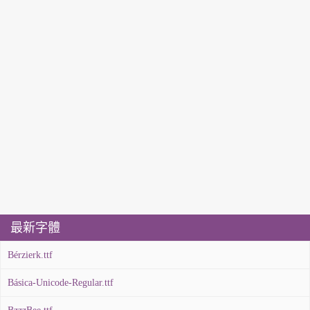
最新字體
Bérzierk.ttf
Básica-Unicode-Regular.ttf