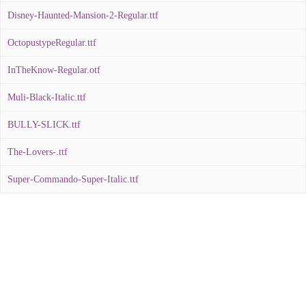
Disney-Haunted-Mansion-2-Regular.ttf
OctopustypeRegular.ttf
InTheKnow-Regular.otf
Muli-Black-Italic.ttf
BULLY-SLICK.ttf
The-Lovers-.ttf
Super-Commando-Super-Italic.ttf