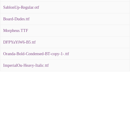
SablonUp-Regular.otf
Board-Dudes.ttf
Morpheus.TTF
DFPYaYiW6-B5.ttf
Oranda-Bold-Condensed-BT-copy-1-.ttf
ImperialOu-Heavy-Italic.ttf