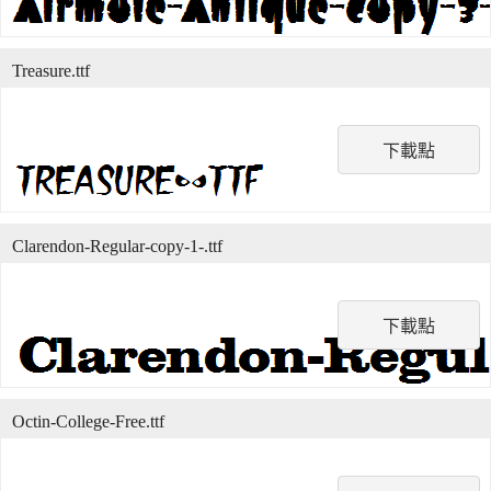
Treasure.ttf
下載點
Clarendon-Regular-copy-1-.ttf
下載點
Octin-College-Free.ttf