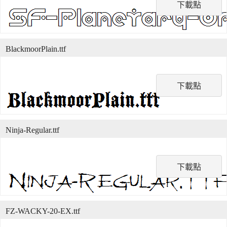
下載點
BlackmoorPlain.ttf
下載點
Ninja-Regular.ttf
下載點
FZ-WACKY-20-EX.ttf