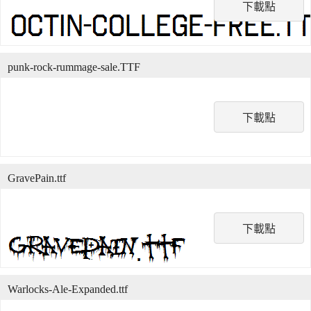
下載點
punk-rock-rummage-sale.TTF
下載點
GravePain.ttf
下載點
Warlocks-Ale-Expanded.ttf