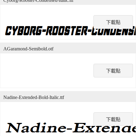
Cyborg-Rooster-Condensed-Italic.ttf
下載點
AGaramond-Semibold.otf
下載點
Nadine-Extended-Bold-Italic.ttf
下載點