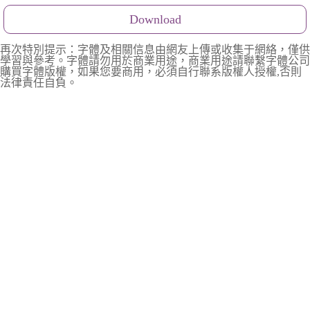
Download
再次特別提示：字體及相關信息由網友上傳或收集于網絡，僅供
學習與參考。字體請勿用於商業用途，商業用途請聯繫字體公司
購買字體版權，如果您要商用，必須自行聯系版權人授權,否則
法律責任自負。