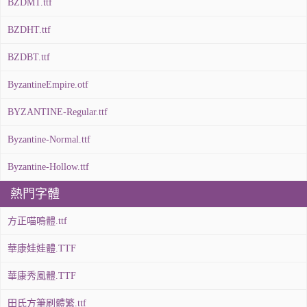
BZDMT.ttf
BZDHT.ttf
BZDBT.ttf
ByzantineEmpire.otf
BYZANTINE-Regular.ttf
Byzantine-Normal.ttf
Byzantine-Hollow.ttf
熱門字體
方正喵嗚體.ttf
華康娃娃體.TTF
華康秀風體.TTF
田氏方筆刷體繁.ttf