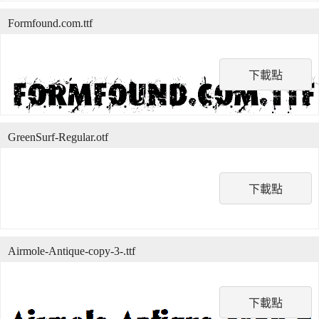
Formfound.com.ttf
下載點
GreenSurf-Regular.otf
下載點
Airmole-Antique-copy-3-.ttf
下載點