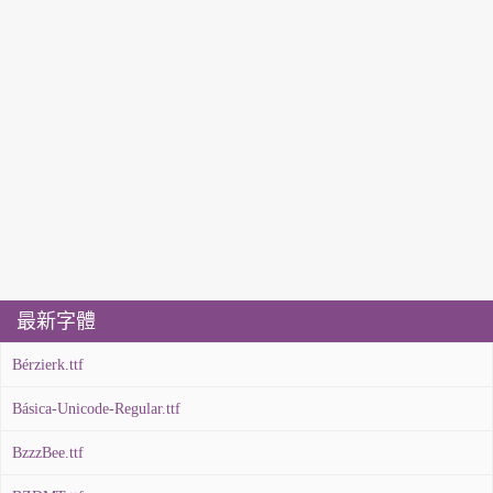
最新字體
Bérzierk.ttf
Básica-Unicode-Regular.ttf
BzzzBee.ttf