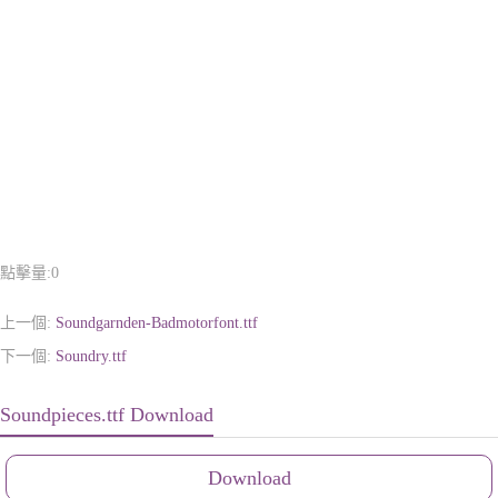
點擊量:
0
上一個:
Soundgarnden-Badmotorfont.ttf
下一個:
Soundry.ttf
Soundpieces.ttf Download
Download