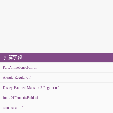
推薦字體
ParaAminobenzoic.TTF
Alergia-Regular.otf
Disney-Haunted-Mansion-2-Regular.ttf
fonts 01PhonetixBold.ttf
teonanacatl.ttf