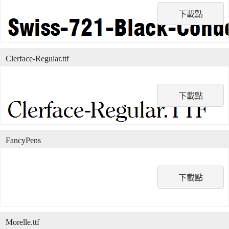
下載點
Clerface-Regular.ttf
下載點
FancyPens
下載點
Morelle.ttf