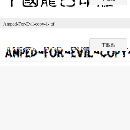
Amped-For-Evil-copy-1-.ttf
下載點