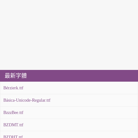
最新字體
Bérzierk.ttf
Básica-Unicode-Regular.ttf
BzzzBee.ttf
BZDMT.ttf
BZDHT.ttf