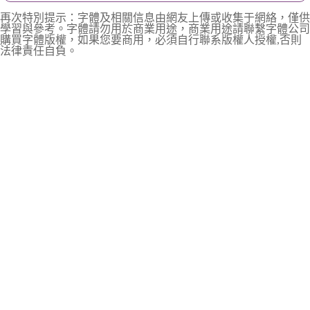
再次特別提示：字體及相關信息由網友上傳或收集于網絡，僅供
學習與參考。字體請勿用於商業用途，商業用途請聯繫字體公司
購買字體版權，如果您要商用，必須自行聯系版權人授權,否則
法律責任自負。