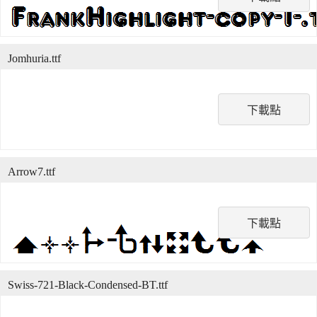
Jomhuria.ttf
下載點
Arrow7.ttf
下載點
Swiss-721-Black-Condensed-BT.ttf