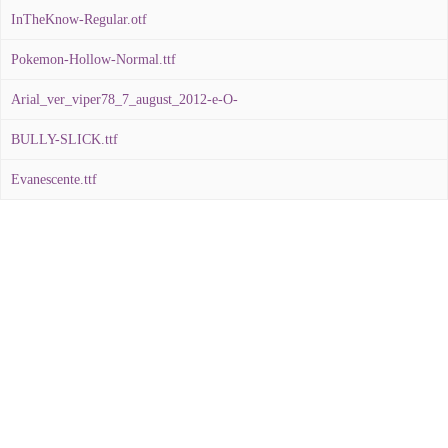
InTheKnow-Regular.otf
Pokemon-Hollow-Normal.ttf
Arial_ver_viper78_7_august_2012-e-O-
BULLY-SLICK.ttf
Evanescente.ttf