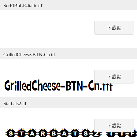
ScrFIBbLE-Italic.ttf
下載點
GrilledCheese-BTN-Cn.ttf
下載點
Starbats2.ttf
下載點