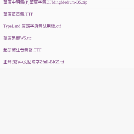
華康中明體(P)華康字體DFMingMedium-B5.zip
華康童童體.TTF
TypeLand 康熙字典體試用版.otf
華康黑體W5.ttc
超研澤注音體繁.TTF
正體(繁)中文點陣字Zfull-BIG5.ttf