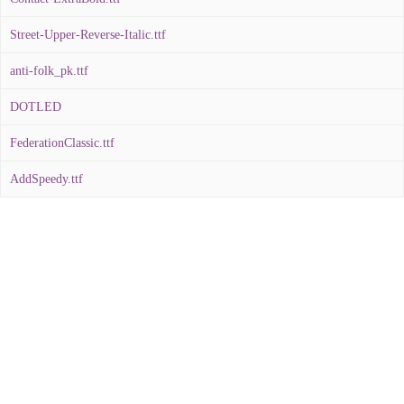
Street-Upper-Reverse-Italic.ttf
anti-folk_pk.ttf
DOTLED
FederationClassic.ttf
AddSpeedy.ttf