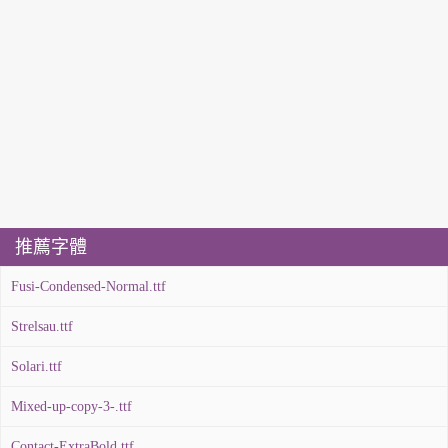
推薦字體
Fusi-Condensed-Normal.ttf
Strelsau.ttf
Solari.ttf
Mixed-up-copy-3-.ttf
Contact-ExtraBold.ttf