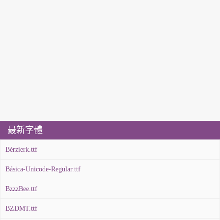
最新字體
Bérzierk.ttf
Básica-Unicode-Regular.ttf
BzzzBee.ttf
BZDMT.ttf