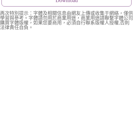
Download
再次特別提示：字體及相關信息由網友上傳或收集于網絡，僅供
學習與參考。字體請勿用於商業用途，商業用途請聯繫字體公司
購買字體版權，如果您要商用，必須自行聯系版權人授權,否則
法律責任自負。