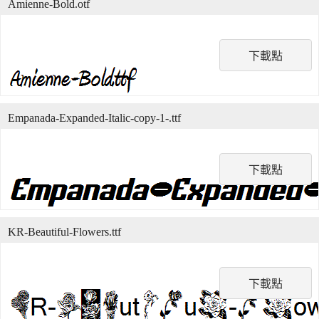
Amienne-Bold.otf
下載點
Empanada-Expanded-Italic-copy-1-.ttf
下載點
KR-Beautiful-Flowers.ttf
下載點