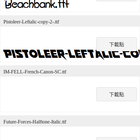
Pistoleer-Leftalic-copy-2-.ttf
下載點
IM-FELL-French-Canon-SC.ttf
下載點
Future-Forces-Halftone-Italic.ttf