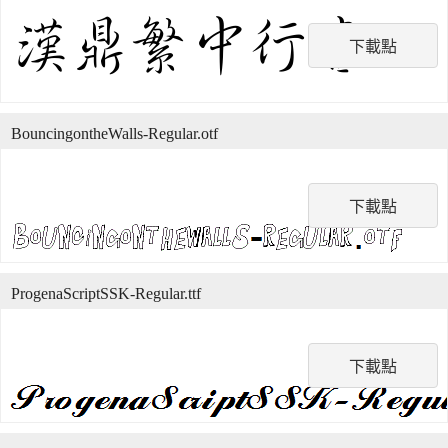
下載點
BouncingontheWalls-Regular.otf
下載點
ProgenaScriptSSK-Regular.ttf
下載點