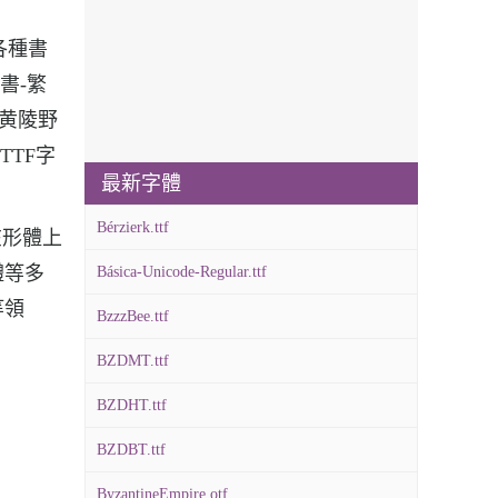
各種書
書-繁
-黄陵野
TTF字
最新字體
Bérzierk.ttf
在形體上
體等多
Básica-Unicode-Regular.ttf
等領
BzzzBee.ttf
BZDMT.ttf
BZDHT.ttf
BZDBT.ttf
ByzantineEmpire.otf