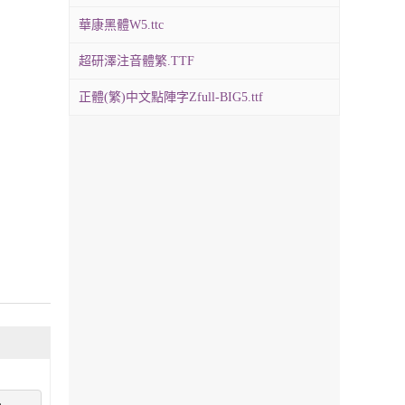
華康黑體W5.ttc
超研澤注音體繁.TTF
正體(繁)中文點陣字Zfull-BIG5.ttf