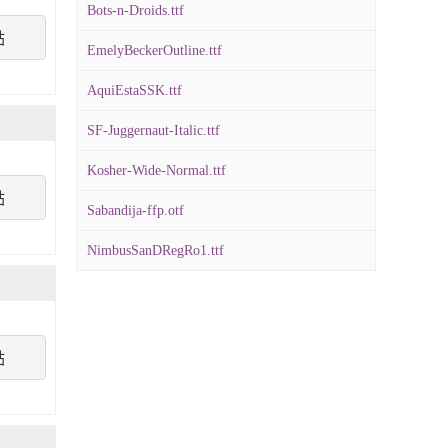
Bots-n-Droids.ttf
點
EmelyBeckerOutline.ttf
AquiEstaSSK.ttf
SF-Juggernaut-Italic.ttf
Kosher-Wide-Normal.ttf
點
Sabandija-ffp.otf
NimbusSanDRegRo1.ttf
點