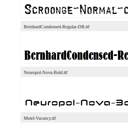
BernhardCondensed-Regular-DB.ttf
Neuropol-Nova-Bold.ttf
Motel-Vacancy.ttf