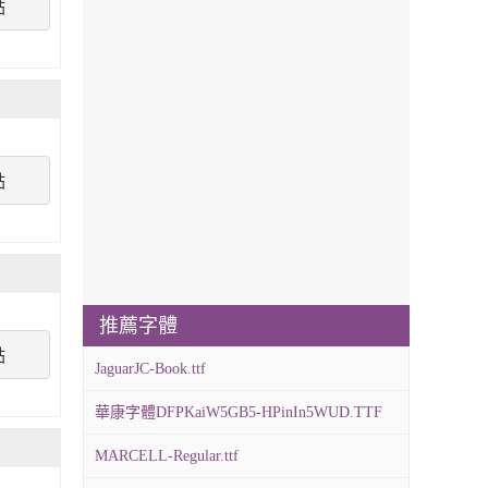
點
點
推薦字體
點
JaguarJC-Book.ttf
華康字體DFPKaiW5GB5-HPinIn5WUD.TTF
MARCELL-Regular.ttf