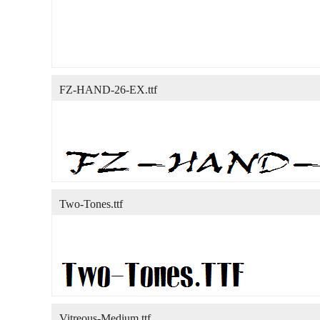
FZ-HAND-26-EX.ttf
Two-Tones.ttf
Vitreous-Medium.ttf