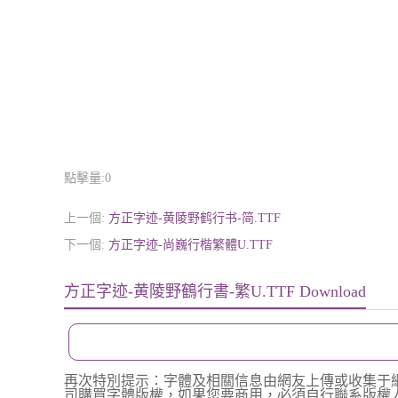
點擊量:
0
上一個:
方正字迹-黄陵野鹤行书-简.TTF
下一個:
方正字迹-尚巍行楷繁體U.TTF
方正字迹-黄陵野鶴行書-繁U.TTF Download
再次特別提示：字體及相關信息由網友上傳或收集于
司購買字體版權，如果您要商用，必須自行聯系版權人