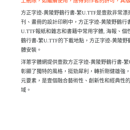
上刪除，如繼續使用，應得到作者的許可，其
方正字迹-黄陵野鶴行書-繁U.TTF是壹款非常漂
刊、畫冊的設計印刷中，方正字迹-黄陵野鶴行書-
U.TTF報紙和雜志和書籍中常用字體, 海報
鶴行書-繁U.TTF的下載地點，方正字迹-黄陵野鶴
體安裝。
洋蔥字體網提供壹款方正字迹-黄陵野鶴行書-繁U
彰顯了獨特的風格，挺勁犀利，轉折剛健雄強
元要素，是壹個融合藝術性、創新性和經典性
域。