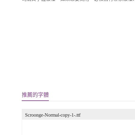
推薦的字體
Scroonge-Normal-copy-1-.ttf