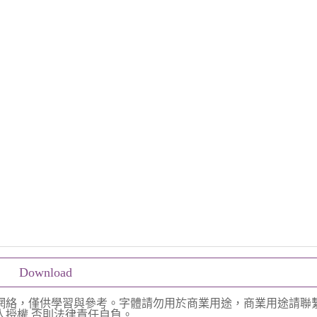
Download
網絡，僅供學習與參考。字體請勿用於商業用途，商業用途請聯
授權,否則法律責任自負。