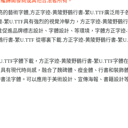
版權歸開發商或其他合法者所有。
亮的藝術字體,方正字迹-黄陵野鶴行書-繁U.TTF廣泛用于
繁U.TTF具有強烈的視覺沖擊力，方正字迹-黄陵野鶴行
、個性促進品牌標志設計、字體設計、等環境，字體方正字迹
行書-繁U.TTF 從哪裏下載.方正字迹-黄陵野鶴行書-繁U.
.TTF字體下載，方正字迹-黄陵野鶴行書-繁U.TTF字體
，具有現代時尚感，融合了魏碑體、瘦金體、行書和裝飾
的書法字體。可以應用于美術設計、宣傳海報、書籍設計