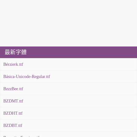
最新字體
Bérzierk.ttf
Básica-Unicode-Regular.ttf
BzzzBee.ttf
BZDMT.ttf
BZDHT.ttf
BZDBT.ttf