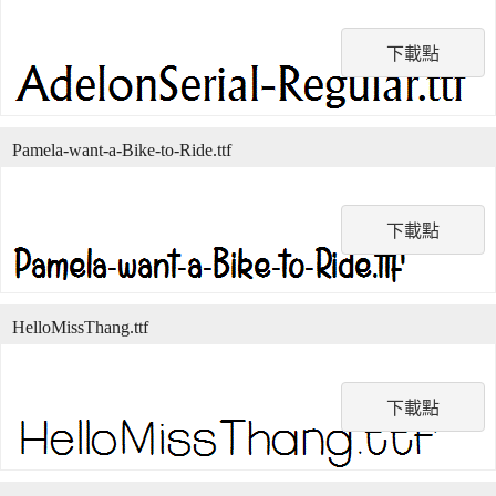
下載點
Pamela-want-a-Bike-to-Ride.ttf
下載點
HelloMissThang.ttf
下載點