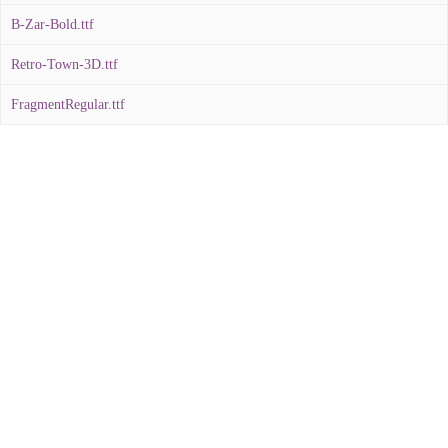
B-Zar-Bold.ttf
Retro-Town-3D.ttf
FragmentRegular.ttf