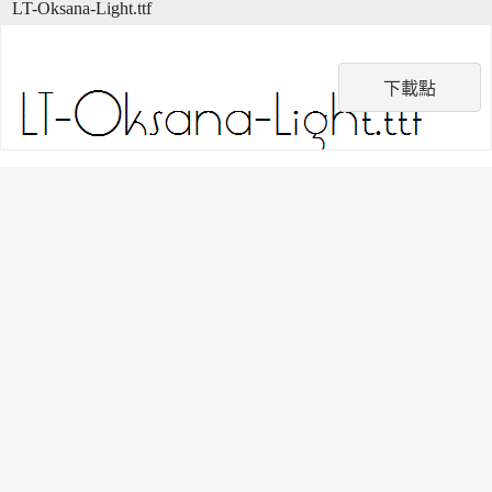
LT-Oksana-Light.ttf
下載點