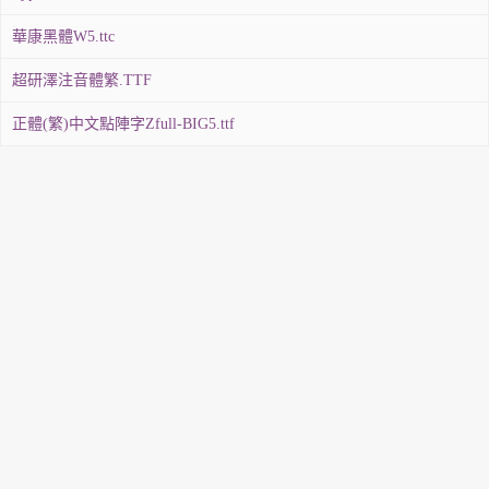
華康黑體W5.ttc
超研澤注音體繁.TTF
正體(繁)中文點陣字Zfull-BIG5.ttf