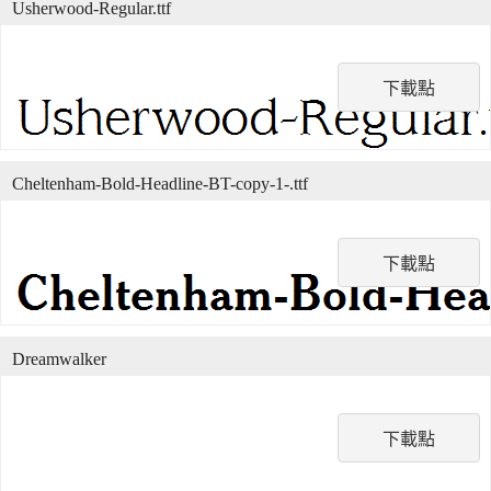
Usherwood-Regular.ttf
下載點
Cheltenham-Bold-Headline-BT-copy-1-.ttf
下載點
Dreamwalker
下載點