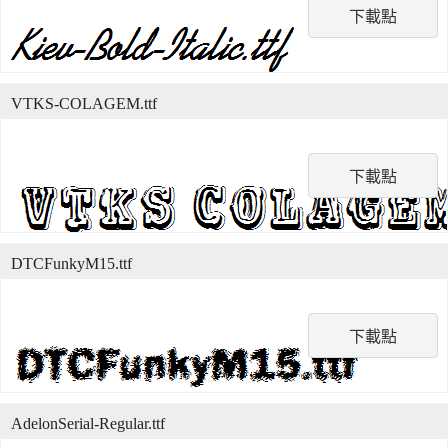
下載點
VTKS-COLAGEM.ttf
下載點
DTCFunkyM15.ttf
下載點
AdelonSerial-Regular.ttf