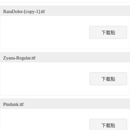
RaraDolor-[copy-1].ttf
下載點
Zyana-Regular.ttf
下載點
Pindunk.ttf
下載點