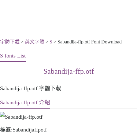
字體下載
>
英文字體
>
S
> Sabandija-ffp.otf Font Download
S fonts List
Sabandija-ffp.otf
Sabandija-ffp.otf 字體下載
Sabandija-ffp.otf 介紹
標簽:Sabandijaffpotf