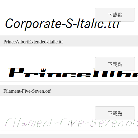
下載點
PrinceAlbertExtended-Italic.ttf
下載點
Filament-Five-Seven.otf
下載點