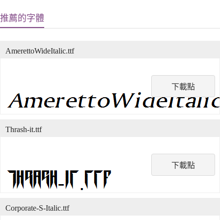
推薦的字體
AmerettoWideItalic.ttf
下載點
Thrash-it.ttf
下載點
Corporate-S-Italic.ttf