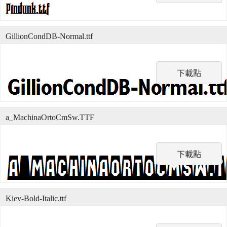
GillionCondDB-Normal.ttf
下載點
a_MachinaOrtoCmSw.TTF
下載點
Kiev-Bold-Italic.ttf