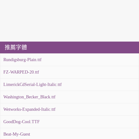
推薦字體
Rundigsburg-Plain.ttf
FZ-WARPED-20.ttf
LimerickCdSerial-Light-Italic.ttf
Washington_Becker_Black.ttf
Wetworks-Expanded-Italic.ttf
GoodDog-Cool.TTF
Beat-My-Guest