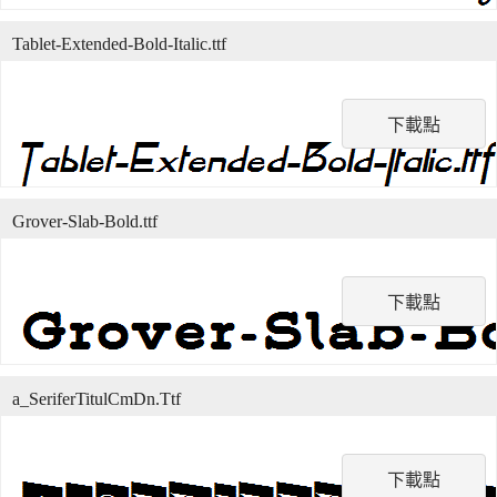
Tablet-Extended-Bold-Italic.ttf
下載點
Grover-Slab-Bold.ttf
下載點
a_SeriferTitulCmDn.Ttf
下載點