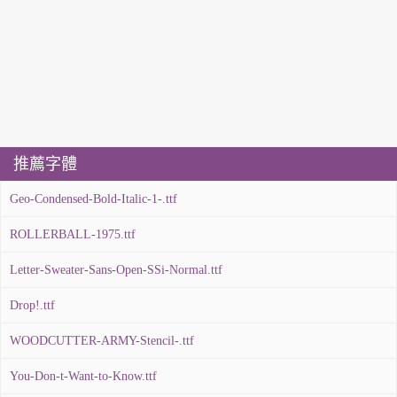
推薦字體
Geo-Condensed-Bold-Italic-1-.ttf
ROLLERBALL-1975.ttf
Letter-Sweater-Sans-Open-SSi-Normal.ttf
Drop!.ttf
WOODCUTTER-ARMY-Stencil-.ttf
You-Don-t-Want-to-Know.ttf