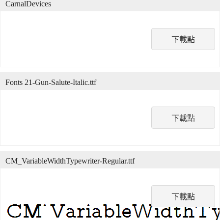
CarnalDevices
下載點
Fonts 21-Gun-Salute-Italic.ttf
下載點
CM_VariableWidthTypewriter-Regular.ttf
下載點