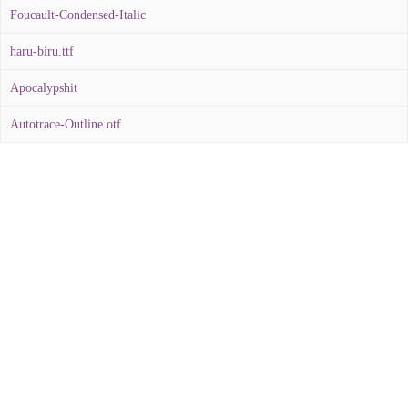
Foucault-Condensed-Italic
haru-biru.ttf
Apocalypshit
Autotrace-Outline.otf