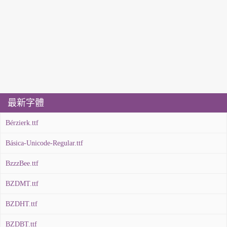
最新字體
Bérzierk.ttf
Básica-Unicode-Regular.ttf
BzzzBee.ttf
BZDMT.ttf
BZDHT.ttf
BZDBT.ttf