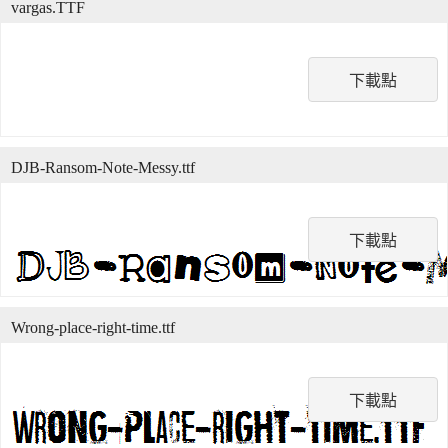
vargas.TTF
下載點
DJB-Ransom-Note-Messy.ttf
下載點
Wrong-place-right-time.ttf
下載點