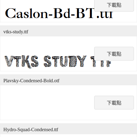
下載點
vtks-study.ttf
下載點
Plavsky-Condensed-Bold.otf
下載點
Hydro-Squad-Condensed.ttf