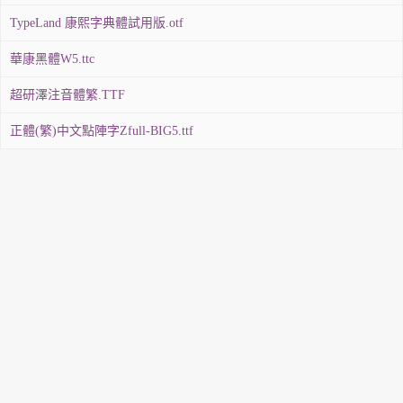
TypeLand 康熙字典體試用版.otf
華康黑體W5.ttc
超研澤注音體繁.TTF
正體(繁)中文點陣字Zfull-BIG5.ttf