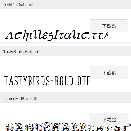
AchillesItalic.ttf
下載點
TastyBirds-Bold.otf
下載點
DanceHallCaps.ttf
下載點