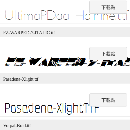
下載點
FZ-WARPED-7-ITALIC.ttf
下載點
Pasadena-Xlight.ttf
下載點
Vorpal-Bold.ttf