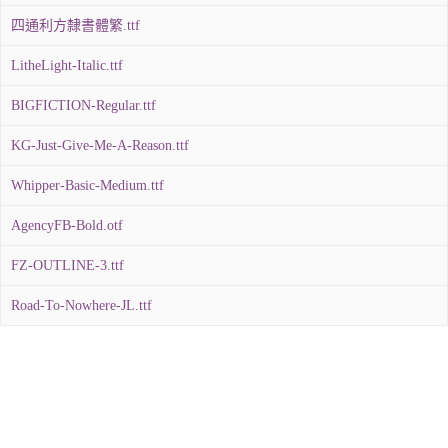
四通利方隸書體繁.ttf
LitheLight-Italic.ttf
BIGFICTION-Regular.ttf
KG-Just-Give-Me-A-Reason.ttf
Whipper-Basic-Medium.ttf
AgencyFB-Bold.otf
FZ-OUTLINE-3.ttf
Road-To-Nowhere-JL.ttf