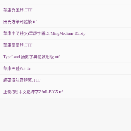
華康秀風體.TTF
田氏方筆刷體繁.ttf
華康中明體(P)華康字體DFMingMedium-B5.zip
華康童童體.TTF
TypeLand 康熙字典體試用版.otf
華康黑體W5.ttc
超研澤注音體繁.TTF
正體(繁)中文點陣字Zfull-BIG5.ttf