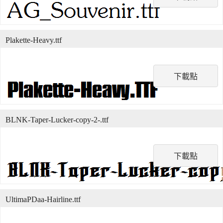
Plakette-Heavy.ttf
下載點
BLNK-Taper-Lucker-copy-2-.ttf
下載點
UltimaPDaa-Hairline.ttf