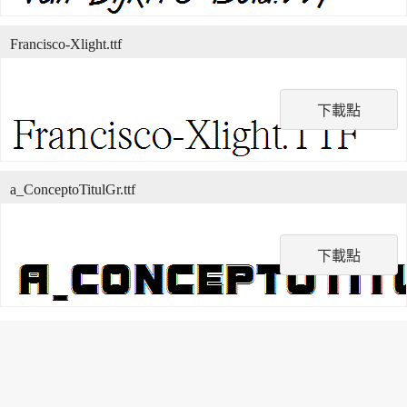
Francisco-Xlight.ttf
下載點
a_ConceptoTitulGr.ttf
下載點