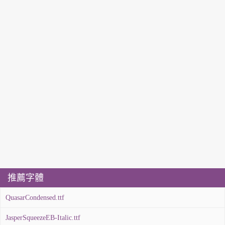
推薦字體
QuasarCondensed.ttf
JasperSqueezeEB-Italic.ttf