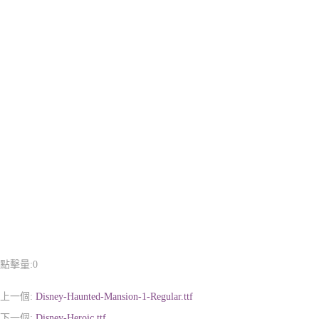
點擊量:
0
上一個:
Disney-Haunted-Mansion-1-Regular.ttf
下一個:
Disney-Heroic.ttf