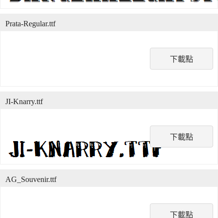
Prata-Regular.ttf
下載點
JI-Knarry.ttf
下載點
AG_Souvenir.ttf
下載點