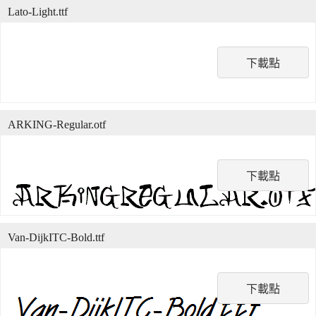
Lato-Light.ttf
下載點
ARKING-Regular.otf
下載點
Van-DijkITC-Bold.ttf
下載點