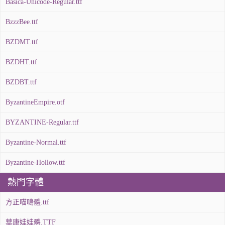
Básica-Unicode-Regular.ttf
BzzzBee.ttf
BZDMT.ttf
BZDHT.ttf
BZDBT.ttf
ByzantineEmpire.otf
BYZANTINE-Regular.ttf
Byzantine-Normal.ttf
Byzantine-Hollow.ttf
熱門字體
方正喵嗚體.ttf
華康娃娃體.TTF