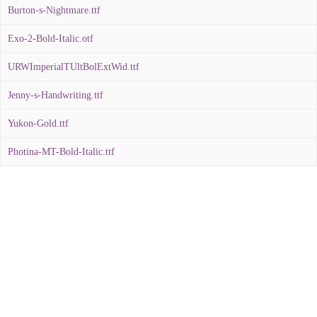
Burton-s-Nightmare.ttf
Exo-2-Bold-Italic.otf
URWImperialTUltBolExtWid.ttf
Jenny-s-Handwriting.ttf
Yukon-Gold.ttf
Photina-MT-Bold-Italic.ttf