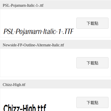
PSL-Pojamarn-Italic-1-.ttf
下載點
Newside-FP-Outline-Alternate-Italic.ttf
下載點
Chizz-High.ttf
下載點