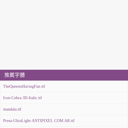
推薦字體
TheQueenisHavingFun.ttf
Iron-Cobra-3D-Italic.ttf
mandala.ttf
Presa-UltraLight-ANTIPIXEL.COM.AR.ttf