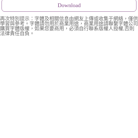
Download
再次特別提示：字體及相關信息由網友上傳或收集于網絡，僅供
學習與參考。字體請勿用於商業用途，商業用途請聯繫字體公司
購買字體版權，如果您要商用，必須自行聯系版權人授權,否則
法律責任自負。