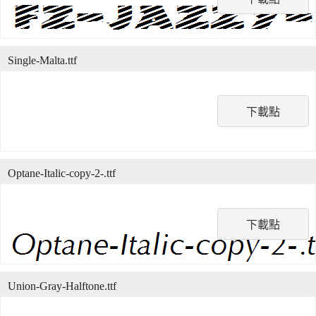
Single-Malta.ttf
下載點
Optane-Italic-copy-2-.ttf
下載點
Union-Gray-Halftone.ttf