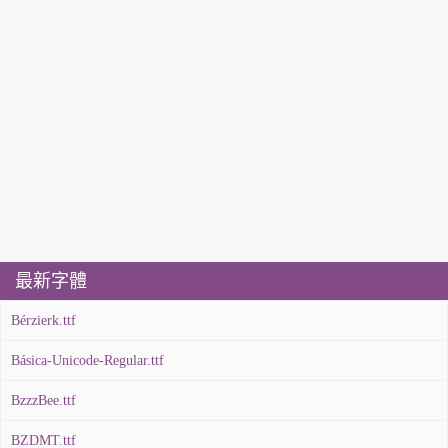
最新字體
Bérzierk.ttf
Básica-Unicode-Regular.ttf
BzzzBee.ttf
BZDMT.ttf