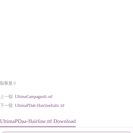
點擊量:
0
上一個:
UltimaCampagnoli.otf
下一個:
UltimaPDab-HairlineItalic.ttf
UltimaPDaa-Hairline.ttf Download