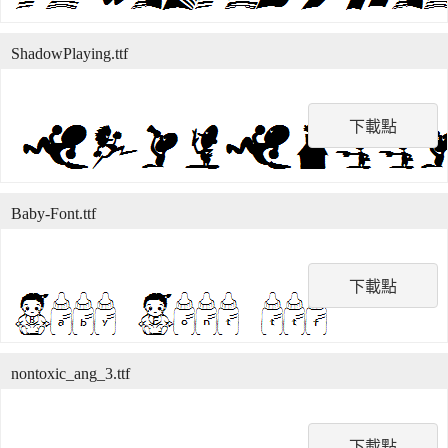
ShadowPlaying.ttf
下載點
Baby-Font.ttf
下載點
nontoxic_ang_3.ttf
下載點