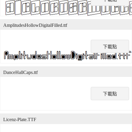
AmplitudesHollowDigitalFilled.ttf
下載點
DanceHallCaps.ttf
下載點
Licenz-Plate.TTF