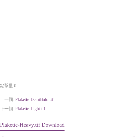
點擊量:
0
上一個:
Plakette-DemiBold.ttf
下一個:
Plakette-Light.ttf
Plakette-Heavy.ttf Download