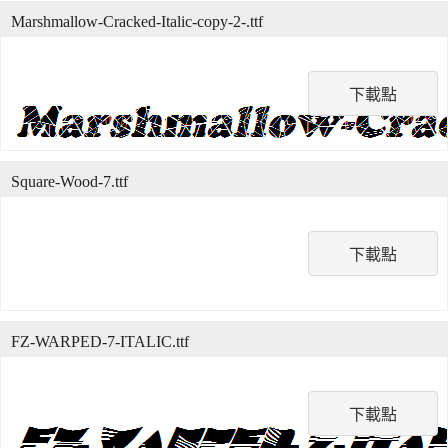
Marshmallow-Cracked-Italic-copy-2-.ttf
下載點
Square-Wood-7.ttf
下載點
FZ-WARPED-7-ITALIC.ttf
下載點