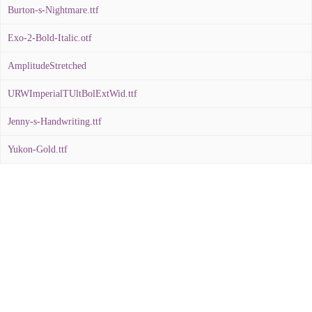
Burton-s-Nightmare.ttf
Exo-2-Bold-Italic.otf
AmplitudeStretched
URWImperialTUltBolExtWid.ttf
Jenny-s-Handwriting.ttf
Yukon-Gold.ttf