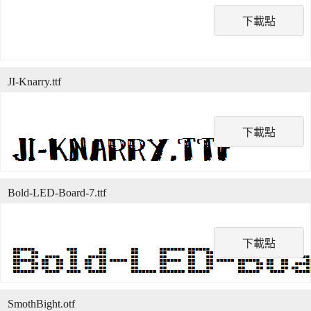
下載點
JI-Knarry.ttf
下載點
Bold-LED-Board-7.ttf
下載點
SmothBight.otf