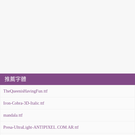
推薦字體
TheQueenisHavingFun.ttf
Iron-Cobra-3D-Italic.ttf
mandala.ttf
Presa-UltraLight-ANTIPIXEL.COM.AR.ttf