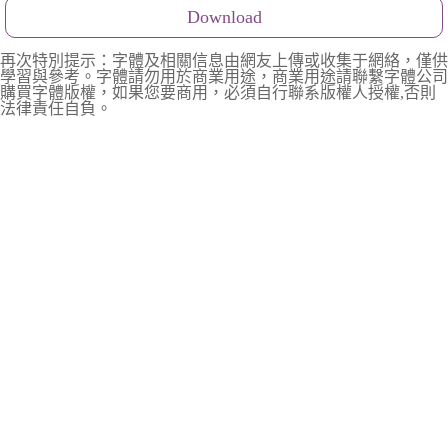
Download
再次特別提示：字體及相關信息由網友上傳或收集于網絡，僅供
學習與參考。字體請勿用於商業用途，商業用途請聯繫字體公司
購買字體版權，如果您要商用，必須自行聯系版權人授權,否則
法律責任自負。