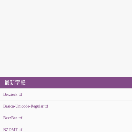
最新字體
Bérzierk.ttf
Básica-Unicode-Regular.ttf
BzzzBee.ttf
BZDMT.ttf