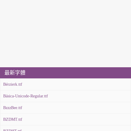
最新字體
Bérzierk.ttf
Básica-Unicode-Regular.ttf
BzzzBee.ttf
BZDMT.ttf