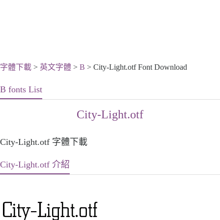
字體下載
>
英文字體
>
B
> City-Light.otf Font Download
B fonts List
City-Light.otf
City-Light.otf 字體下載
City-Light.otf 介紹