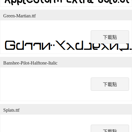
Green-Martian.ttf
下載點
Banshee-Pilot-Halftone-Italic
下載點
Splats.ttf
下載點