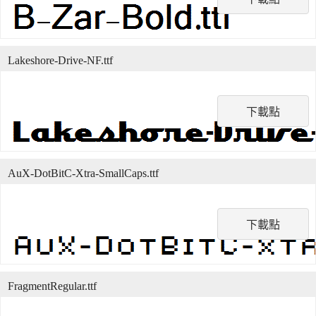
Lakeshore-Drive-NF.ttf
下載點
AuX-DotBitC-Xtra-SmallCaps.ttf
下載點
FragmentRegular.ttf