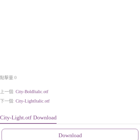
點擊量:
0
上一個:
City-BoldItalic.otf
下一個:
City-LightItalic.otf
City-Light.otf Download
Download