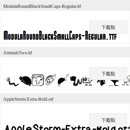
ModulaRoundBlackSmallCaps-Regular.ttf
下載點
AnimalsTwo.ttf
下載點
AppleStorm-Extra-Bold.otf
下載點