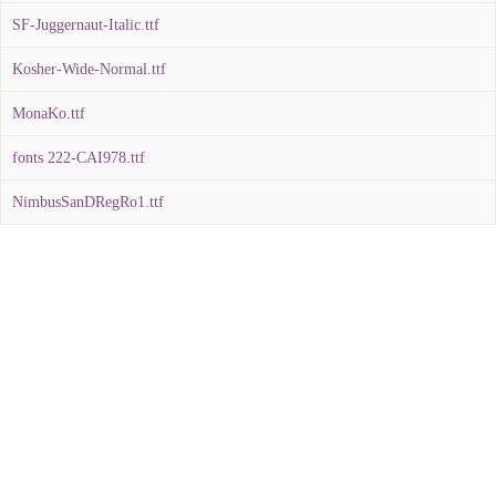
SF-Juggernaut-Italic.ttf
Kosher-Wide-Normal.ttf
MonaKo.ttf
fonts 222-CAI978.ttf
NimbusSanDRegRo1.ttf