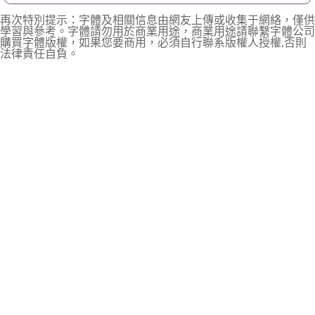
再次特別提示：字體及相關信息由網友上傳或收集于網絡，僅供
學習與參考。字體請勿用於商業用途，商業用途請聯繫字體公司
購買字體版權，如果您要商用，必須自行聯系版權人授權,否則
法律責任自負。