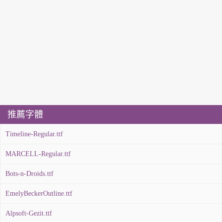
推薦字體
Timeline-Regular.ttf
MARCELL-Regular.ttf
Bots-n-Droids.ttf
EmelyBeckerOutline.ttf
Alpsoft-Gezit.ttf