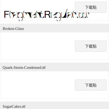
下載點
Broken-Glass
下載點
Quark-Storm-Condensed.ttf
下載點
SugarCakes.ttf