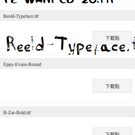
Reeld-Typeface.ttf
下載點
Eppy-Evans-Round
下載點
B-Zar-Bold.ttf
下載點