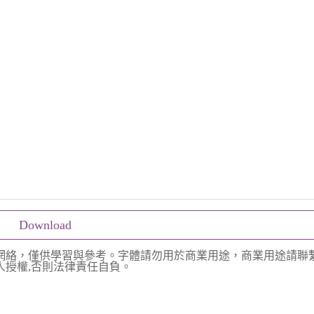
Download
網絡，僅供學習與參考。字體請勿用於商業用途，商業用途請聯
授權,否則法律責任自負。