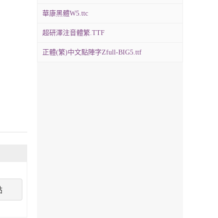
華康黑體W5.ttc
超研澤注音體繁.TTF
正體(繁)中文點陣字Zfull-BIG5.ttf
點