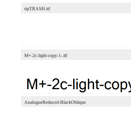
ripTRASH.ttf
M+-2c-light-copy-1-.ttf
AnalogueReduced-BlackOblique