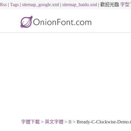
Rss
|
Tags
|
sitemap_google.xml
|
sitemap_baidu.xml
|
歡迎光臨
字型
字體下載
>
英文字體
>
B
> Bready-C-Clockwise-Demo.t