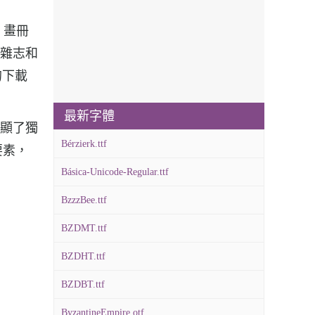
刊、畫冊
紙和雜志和
的下載
最新字體
上彰顯了獨
Bérzierk.ttf
要素，
Básica-Unicode-Regular.ttf
BzzzBee.ttf
BZDMT.ttf
BZDHT.ttf
BZDBT.ttf
ByzantineEmpire.otf