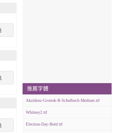
點
點
推薦字體
Akzidenz-Grotesk-R-Schulbuch-Medium.ttf
Whitney2.ttf
Election-Day-Bold.ttf
點