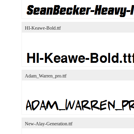
HI-Keawe-Bold.ttf
Adam_Warren_pro.ttf
New-Alay-Generation.ttf