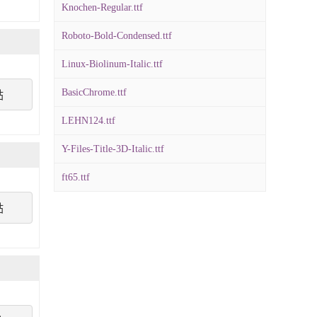
Knochen-Regular.ttf
Roboto-Bold-Condensed.ttf
Linux-Biolinum-Italic.ttf
BasicChrome.ttf
點
LEHN124.ttf
Y-Files-Title-3D-Italic.ttf
ft65.ttf
點