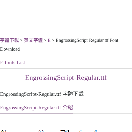
字體下載
>
英文字體
>
E
> EngrossingScript-Regular.ttf Font
Download
E fonts List
EngrossingScript-Regular.ttf
EngrossingScript-Regular.ttf 字體下載
EngrossingScript-Regular.ttf 介紹