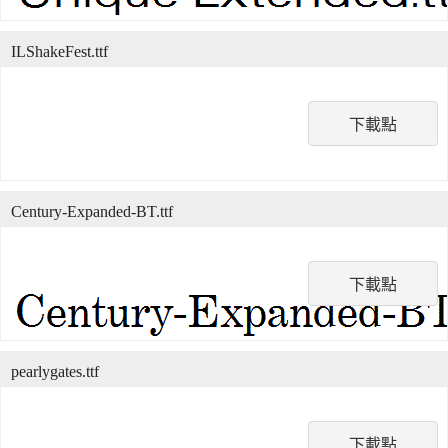
ILShakeFest.ttf
下載點
Century-Expanded-BT.ttf
下載點
pearlygates.ttf
下載點