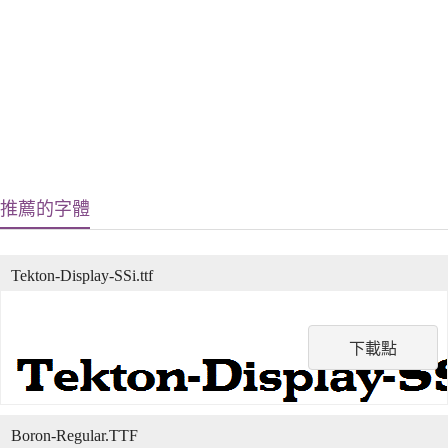
推薦的字體
Tekton-Display-SSi.ttf
下載點
Boron-Regular.TTF