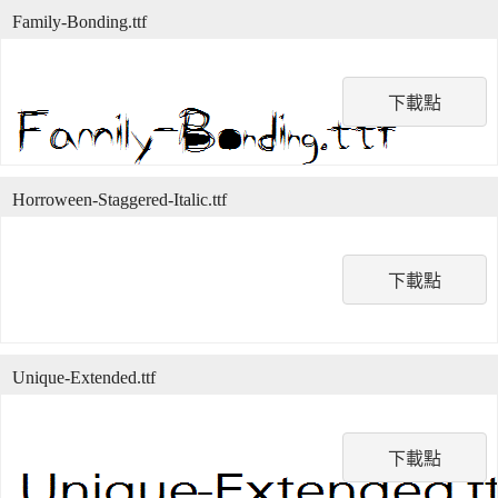
Family-Bonding.ttf
下載點
Horroween-Staggered-Italic.ttf
下載點
Unique-Extended.ttf
下載點