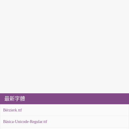
最新字體
Bérzierk.ttf
Básica-Unicode-Regular.ttf