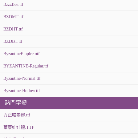
BzzzBee.ttf
BZDMT.ttf
BZDHT.ttf
BZDBT.ttf
ByzantineEmpire.otf
BYZANTINE-Regular.ttf
Byzantine-Normal.ttf
Byzantine-Hollow.ttf
熱門字體
方正喵嗚體.ttf
華康娃娃體.TTF