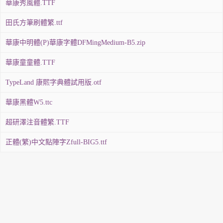
華康秀風體.TTF
田氏方筆刷體繁.ttf
華康中明體(P)華康字體DFMingMedium-B5.zip
華康童童體.TTF
TypeLand 康熙字典體試用版.otf
華康黑體W5.ttc
超研澤注音體繁.TTF
正體(繁)中文點陣字Zfull-BIG5.ttf