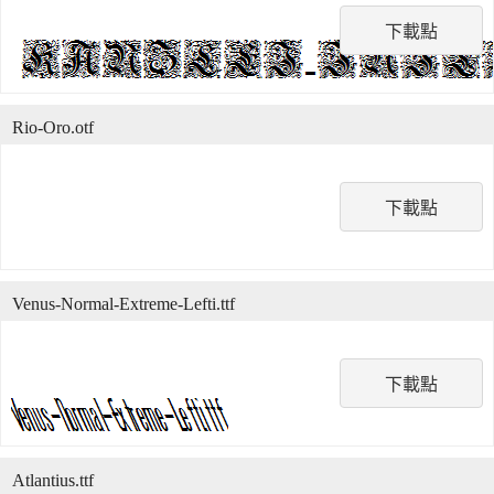
下載點
Rio-Oro.otf
下載點
Venus-Normal-Extreme-Lefti.ttf
下載點
Atlantius.ttf