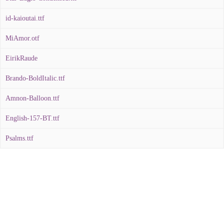
id-kaioutai.ttf
MiAmor.otf
EirikRaude
Brando-BoldItalic.ttf
Amnon-Balloon.ttf
English-157-BT.ttf
Psalms.ttf