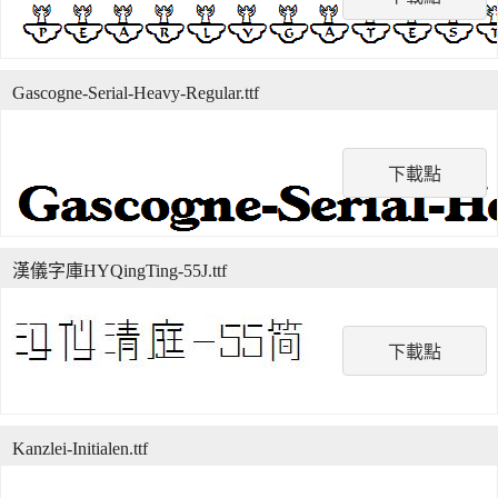
Gascogne-Serial-Heavy-Regular.ttf
下載點
漢儀字庫HYQingTing-55J.ttf
下載點
Kanzlei-Initialen.ttf