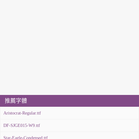
推薦字體
Aristocrat-Regular.ttf
DF-SJGE015-W9.ttf
Star-Eagle-Condensed.ttf