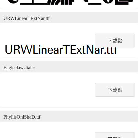
URWLinearTExtNar.ttf
下載點
Eagleclaw-Italic
下載點
PhyllisOnlShaD.ttf