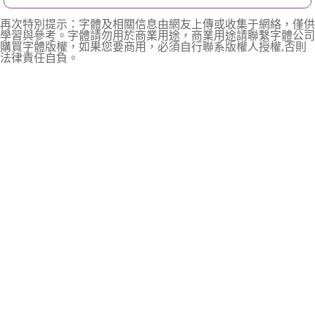
再次特別提示：字體及相關信息由網友上傳或收集于網絡，僅供
學習與參考。字體請勿用於商業用途，商業用途請聯繫字體公司
購買字體版權，如果您要商用，必須自行聯系版權人授權,否則
法律責任自負。