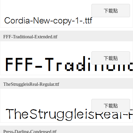
下載點
FFF-Traditional-Extended.ttf
下載點
TheStruggleisReal-Regular.ttf
下載點
Press-Darling-Condensed.ttf