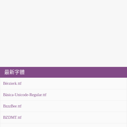
最新字體
Bérzierk.ttf
Básica-Unicode-Regular.ttf
BzzzBee.ttf
BZDMT.ttf