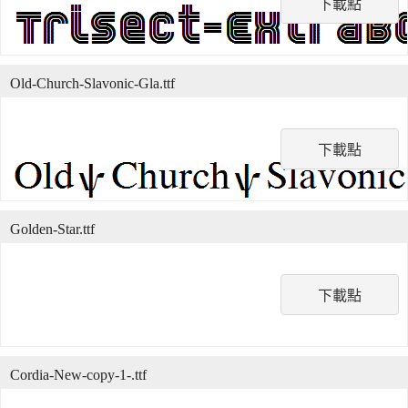
下載點
Old-Church-Slavonic-Gla.ttf
下載點
Golden-Star.ttf
下載點
Cordia-New-copy-1-.ttf