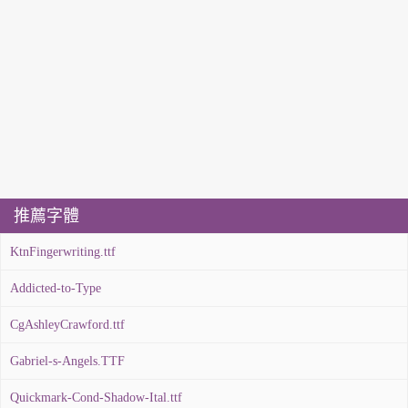
推薦字體
KtnFingerwriting.ttf
Addicted-to-Type
CgAshleyCrawford.ttf
Gabriel-s-Angels.TTF
Quickmark-Cond-Shadow-Ital.ttf