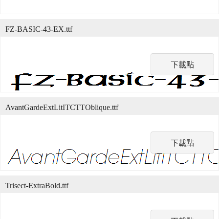
FZ-BASIC-43-EX.ttf
下載點
AvantGardeExtLitITCTTOblique.ttf
下載點
Trisect-ExtraBold.ttf