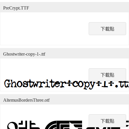
PreCrypt.TTF
下載點
Ghostwriter-copy-1-.ttf
下載點
AltemusBordersThree.otf
下載點