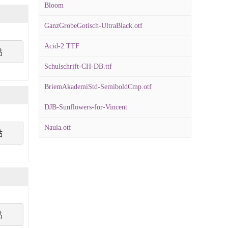
Bloom
GanzGrobeGotisch-UltraBlack.otf
Acid-2.TTF
點
Schulschrift-CH-DB.ttf
BriemAkademiStd-SemiboldCmp.otf
DJB-Sunflowers-for-Vincent
Naula.otf
點
點