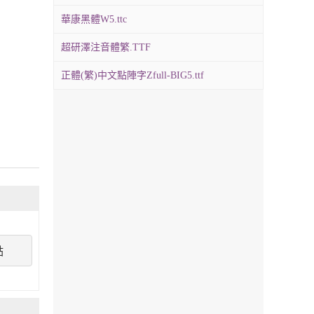
華康黑體W5.ttc
超研澤注音體繁.TTF
正體(繁)中文點陣字Zfull-BIG5.ttf
點