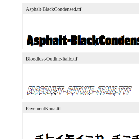
Asphalt-BlackCondensed.ttf
Bloodlust-Outline-Italic.ttf
PavementKana.ttf