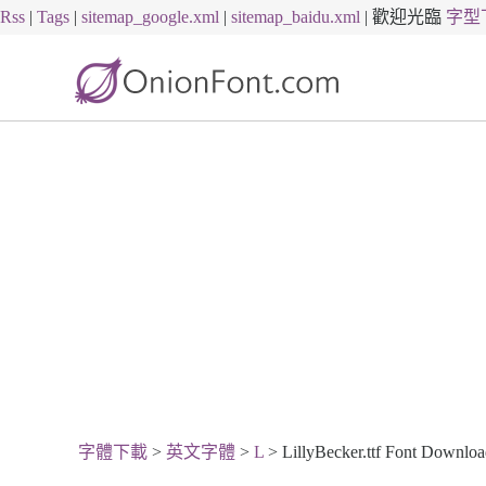
Rss
|
Tags
|
sitemap_google.xml
|
sitemap_baidu.xml
|
歡迎光臨
字型
字體下載
>
英文字體
>
L
> LillyBecker.ttf Font Downlo