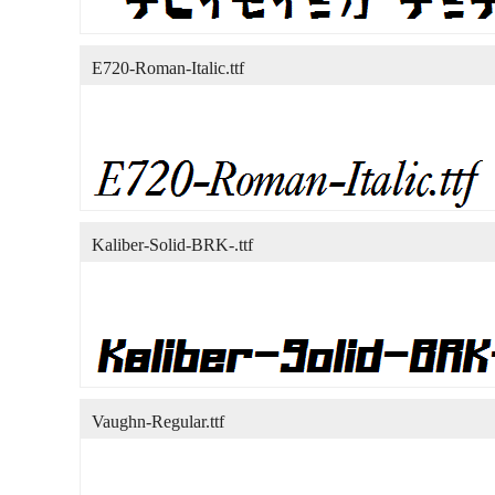
E720-Roman-Italic.ttf
Kaliber-Solid-BRK-.ttf
Vaughn-Regular.ttf