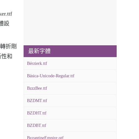
.ttf
字體設
利，轉折剛
最新字體
新性和
Bérzierk.ttf
Básica-Unicode-Regular.ttf
BzzzBee.ttf
BZDMT.ttf
BZDHT.ttf
BZDBT.ttf
ByzantineEmpire.otf