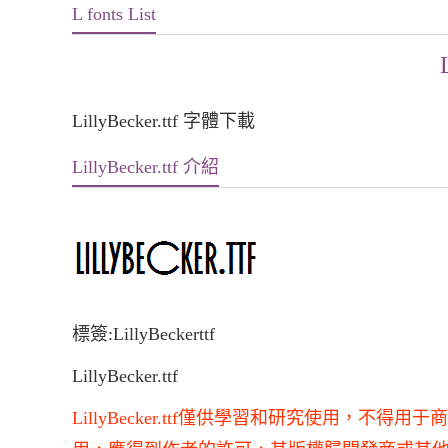
L fonts List
LillyBecker.ttf 字體下載
LillyBecker.ttf 介紹
標簽:LillyBeckerttf
LillyBecker.ttf
LillyBecker.ttf僅供學習和研究使用