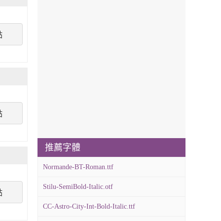
點
點
推薦字體
Normande-BT-Roman.ttf
Stilu-SemiBold-Italic.otf
點
CC-Astro-City-Int-Bold-Italic.ttf