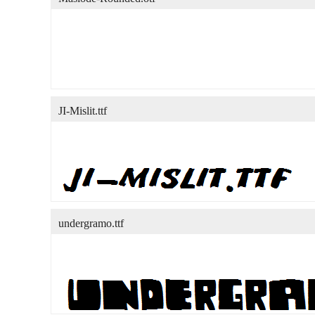
JI-Mislit.ttf
undergramo.ttf