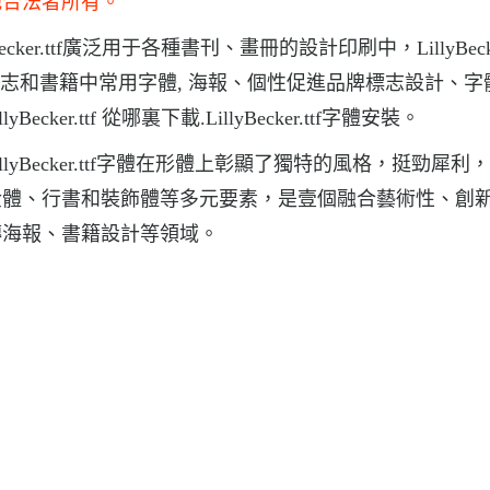
他合法者所有。
Becker.ttf廣泛用于各種書刊、畫冊的設計印刷中，LillyBecker
f報紙和雜志和書籍中常用字體, 海報、個性促進品牌標志設計、
ecker.ttf 從哪裏下載.LillyBecker.ttf字體安裝。
，LillyBecker.ttf字體在形體上彰顯了獨特的風格，挺勁犀
金體、行書和裝飾體等多元要素，是壹個融合藝術性、創
傳海報、書籍設計等領域。