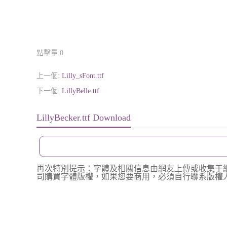
點擊量:
0
上一個:
Lilly_sFont.ttf
下一個:
LillyBelle.ttf
LillyBecker.ttf Download
再次特別提示：字體及相關信息由網友上傳或收集于
司購買字體版權，如果您要商用，必須自行聯系版權人