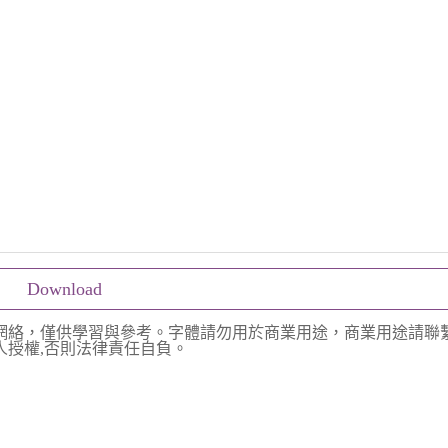
Download
網絡，僅供學習與參考。字體請勿用於商業用途，商業用途請聯
授權,否則法律責任自負。