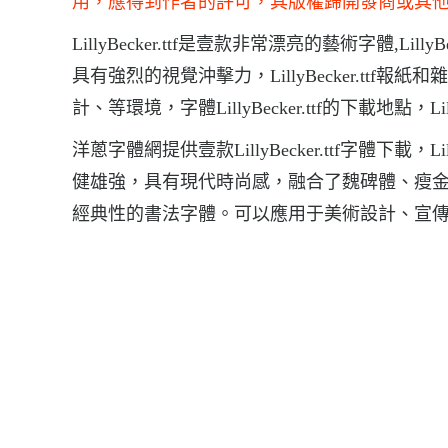
用，應得到作者的許可，其版權歸開發商或其
LillyBecker.ttf是壹款非常漂亮的藝術字體,Lilly
具有強烈的視覺沖擊力，LillyBecker.tt
計、等環境，字體LillyBecker.ttf的下載地點，LillyB
洋蔥字體網提供壹款LillyBecker.ttf字體下載
健雄強，具有現代時尚感，融合了魏碑體、瘦
經典性的書法字體。可以應用于美術設計、宣