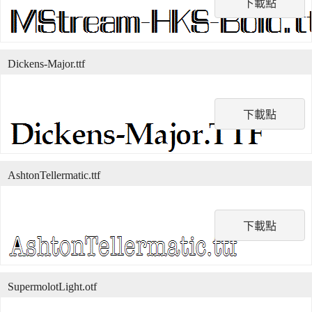
下載點
Dickens-Major.ttf
下載點
AshtonTellermatic.ttf
下載點
SupermolotLight.otf