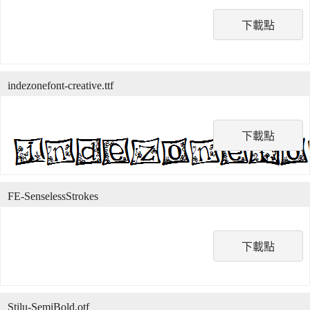
下載點
indezonefont-creative.ttf
下載點
FE-SenselessStrokes
下載點
Stilu-SemiBold.otf