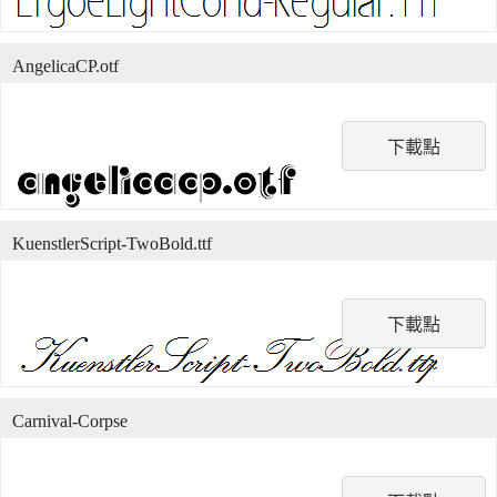
AngelicaCP.otf
下載點
KuenstlerScript-TwoBold.ttf
下載點
Carnival-Corpse