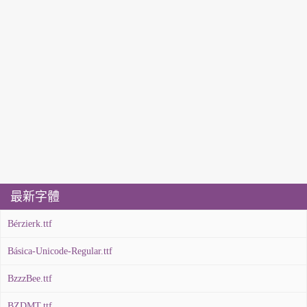
最新字體
Bérzierk.ttf
Básica-Unicode-Regular.ttf
BzzzBee.ttf
BZDMT.ttf