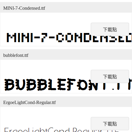
MINI-7-Condensed.ttf
下載點
bubblefont.ttf
下載點
ErgoeLightCond-Regular.ttf
下載點