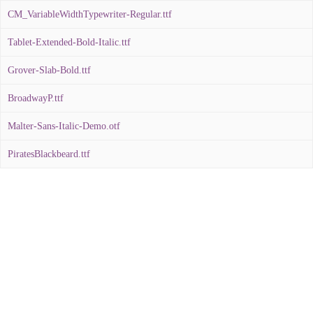
CM_VariableWidthTypewriter-Regular.ttf
Tablet-Extended-Bold-Italic.ttf
Grover-Slab-Bold.ttf
BroadwayP.ttf
Malter-Sans-Italic-Demo.otf
PiratesBlackbeard.ttf