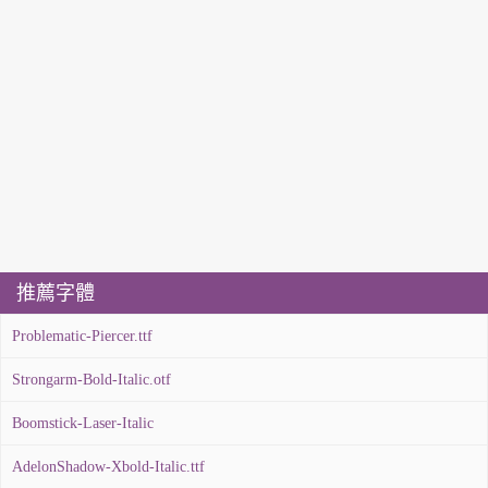
推薦字體
Problematic-Piercer.ttf
Strongarm-Bold-Italic.otf
Boomstick-Laser-Italic
AdelonShadow-Xbold-Italic.ttf