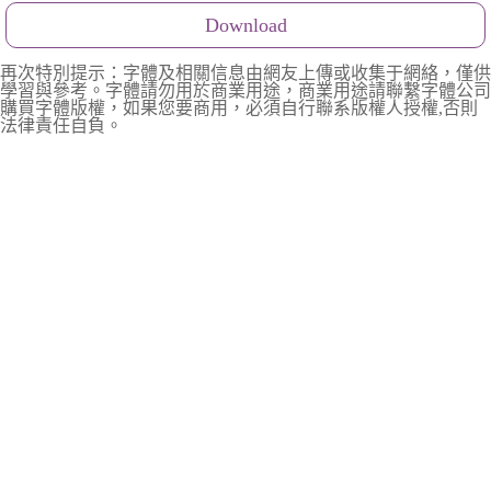
Download
再次特別提示：字體及相關信息由網友上傳或收集于網絡，僅供
學習與參考。字體請勿用於商業用途，商業用途請聯繫字體公司
購買字體版權，如果您要商用，必須自行聯系版權人授權,否則
法律責任自負。