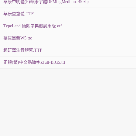
華康中明體(P)華康字體DFMingMedium-B5.zip
華康童童體.TTF
TypeLand 康熙字典體試用版.otf
華康黑體W5.ttc
超研澤注音體繁.TTF
正體(繁)中文點陣字Zfull-BIG5.ttf