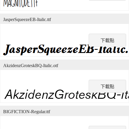
JasperSqueezeEB-Italic.ttf
下載點
AkzidenzGroteskBQ-Italic.otf
下載點
BIGFICTION-Regular.ttf