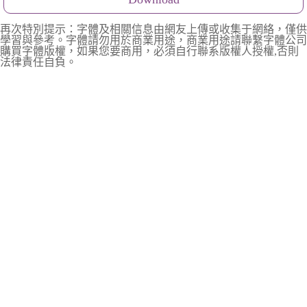
再次特別提示：字體及相關信息由網友上傳或收集于網絡，僅供
學習與參考。字體請勿用於商業用途，商業用途請聯繫字體公司
購買字體版權，如果您要商用，必須自行聯系版權人授權,否則
法律責任自負。