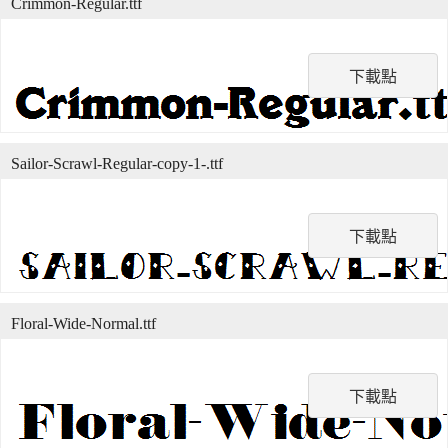
Crimmon-Regular.ttf
下載點
Sailor-Scrawl-Regular-copy-1-.ttf
下載點
Floral-Wide-Normal.ttf
下載點