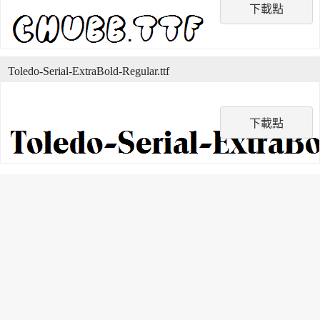
下載點
Toledo-Serial-ExtraBold-Regular.ttf
下載點