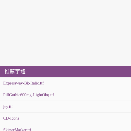
推薦字體
Expressway-Bk-Italic.ttf
PillGothic600mg-LightObq.ttf
jey.ttf
CD-Icons
SkitserMarker.ttf