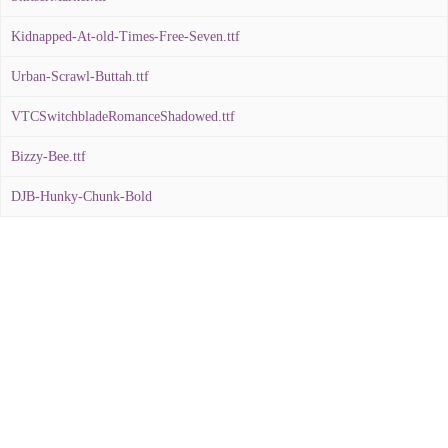
Kidnapped-At-old-Times-Free-Seven.ttf
Urban-Scrawl-Buttah.ttf
VTCSwitchbladeRomanceShadowed.ttf
Bizzy-Bee.ttf
DJB-Hunky-Chunk-Bold