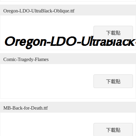
Oregon-LDO-UltraBlack-Oblique.ttf
下載點
Comic-Tragedy-Flames
下載點
MB-Back-for-Death.ttf
下載點