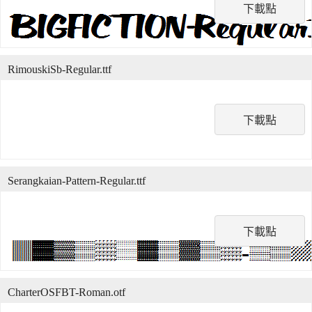
下載點
RimouskiSb-Regular.ttf
下載點
Serangkaian-Pattern-Regular.ttf
下載點
CharterOSFBT-Roman.otf