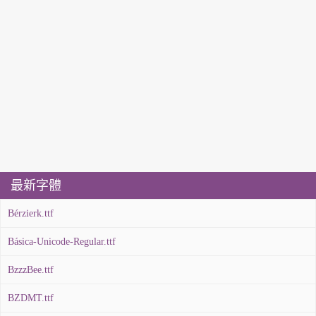
最新字體
Bérzierk.ttf
Básica-Unicode-Regular.ttf
BzzzBee.ttf
BZDMT.ttf