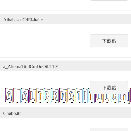
AthabascaCdEl-Italic
下載點
a_AlternaTitulCmDnOtl.TTF
下載點
Chubb.ttf