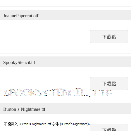
JoannePapercut.otf
下載點
SpookyStencil.ttf
下載點
Burton-s-Nightmare.ttf
下載點