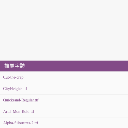
推薦字體
Cut-the-crap
CityHeights.ttf
Quicksand-Regular.ttf
Arial-Mon-Bold.ttf
Alpha-Silouettes-2.ttf