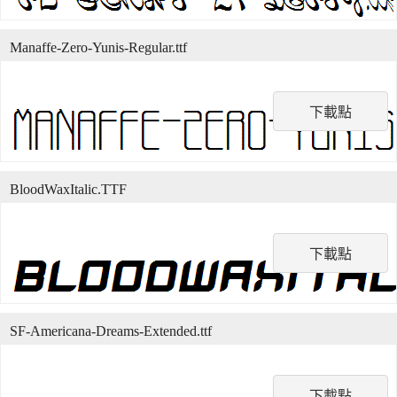
Manaffe-Zero-Yunis-Regular.ttf
下載點
BloodWaxItalic.TTF
下載點
SF-Americana-Dreams-Extended.ttf
下載點