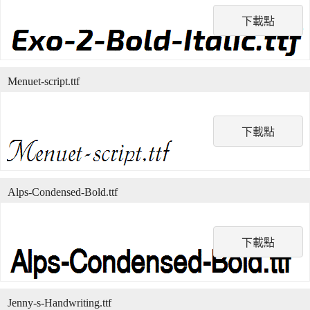
下載點
Menuet-script.ttf
下載點
Alps-Condensed-Bold.ttf
下載點
Jenny-s-Handwriting.ttf