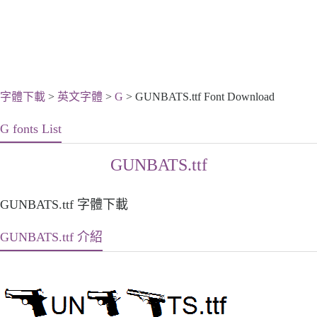
字體下載
>
英文字體
>
G
> GUNBATS.ttf Font Download
G fonts List
GUNBATS.ttf
GUNBATS.ttf 字體下載
GUNBATS.ttf 介紹