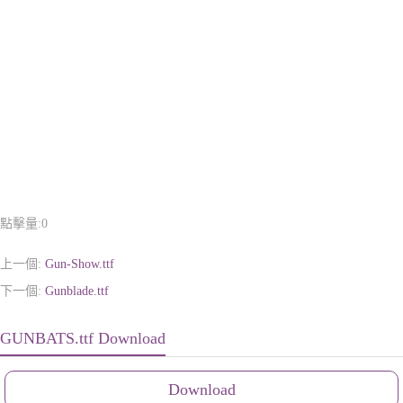
點擊量:
0
上一個:
Gun-Show.ttf
下一個:
Gunblade.ttf
GUNBATS.ttf Download
Download