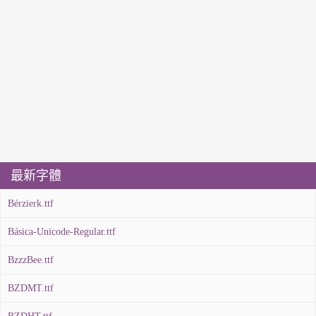
最新字體
Bérzierk.ttf
Básica-Unicode-Regular.ttf
BzzzBee.ttf
BZDMT.ttf