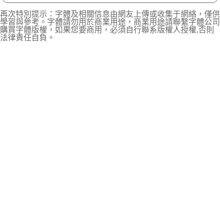
再次特別提示：字體及相關信息由網友上傳或收集于網絡，僅供
學習與參考。字體請勿用於商業用途，商業用途請聯繫字體公司
購買字體版權，如果您要商用，必須自行聯系版權人授權,否則
法律責任自負。