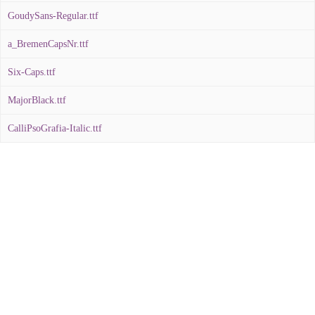
GoudySans-Regular.ttf
a_BremenCapsNr.ttf
Six-Caps.ttf
MajorBlack.ttf
CalliPsoGrafia-Italic.ttf