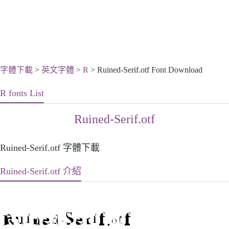
字體下載
>
英文字體
>
R
> Ruined-Serif.otf Font Download
R fonts List
Ruined-Serif.otf
Ruined-Serif.otf 字體下載
Ruined-Serif.otf 介紹