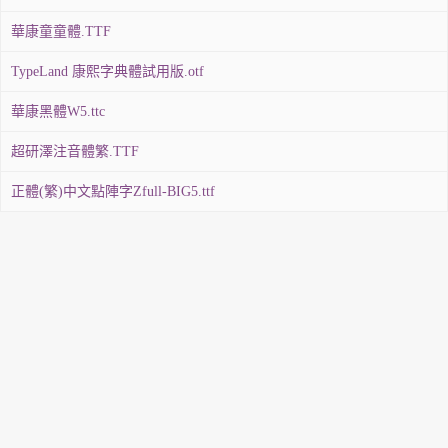
華康童童體.TTF
TypeLand 康熙字典體試用版.otf
華康黑體W5.ttc
超研澤注音體繁.TTF
正體(繁)中文點陣字Zfull-BIG5.ttf