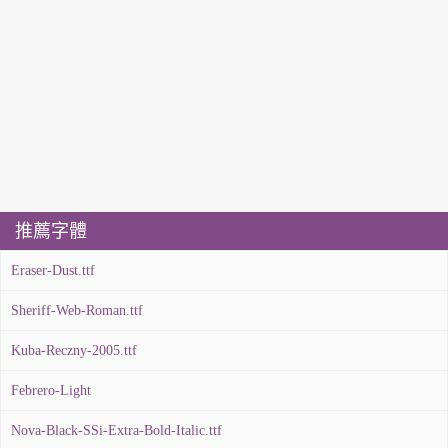
推薦字體
Eraser-Dust.ttf
Sheriff-Web-Roman.ttf
Kuba-Reczny-2005.ttf
Febrero-Light
Nova-Black-SSi-Extra-Bold-Italic.ttf