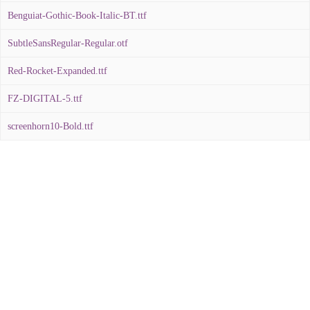
Benguiat-Gothic-Book-Italic-BT.ttf
SubtleSansRegular-Regular.otf
Red-Rocket-Expanded.ttf
FZ-DIGITAL-5.ttf
screenhorn10-Bold.ttf