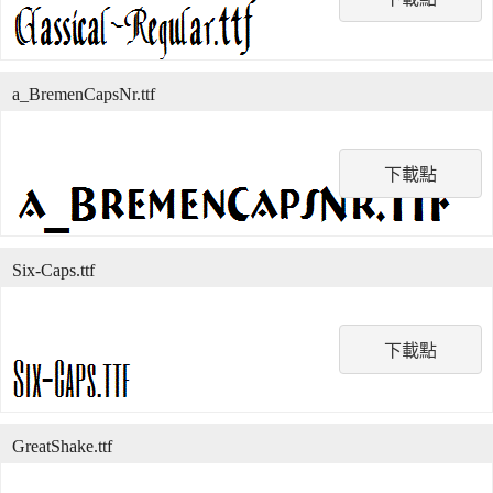
a_BremenCapsNr.ttf
下載點
Six-Caps.ttf
下載點
GreatShake.ttf