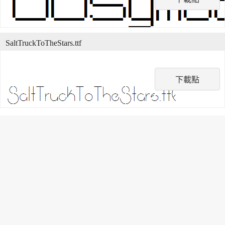
SaltTruckToTheStars.ttf
下載點