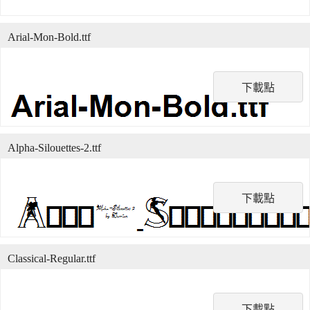
Arial-Mon-Bold.ttf
下載點
Alpha-Silouettes-2.ttf
下載點
Classical-Regular.ttf
下載點