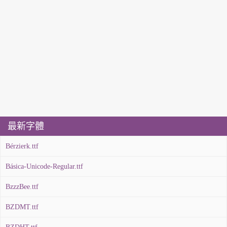
最新字體
Bérzierk.ttf
Básica-Unicode-Regular.ttf
BzzzBee.ttf
BZDMT.ttf