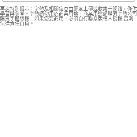
再次特別提示：字體及相關信息由網友上傳或收集于網絡，僅供
學習與參考。字體請勿用於商業用途，商業用途請聯繫字體公司
購買字體版權，如果您要商用，必須自行聯系版權人授權,否則
法律責任自負。