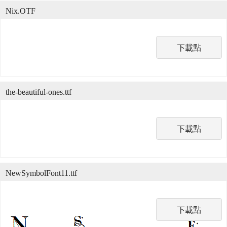
Nix.OTF
下載點
the-beautiful-ones.ttf
下載點
NewSymbolFont11.ttf
下載點