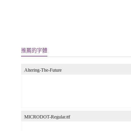
推薦的字體
Altering-The-Future
MICRODOT-Regular.ttf