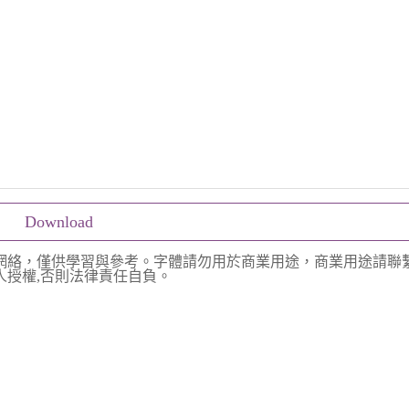
Download
網絡，僅供學習與參考。字體請勿用於商業用途，商業用途請聯
授權,否則法律責任自負。