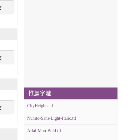
點
點
推薦字體
CityHeights.ttf
點
Nunito-Sans-Light-Italic.ttf
Arial-Mon-Bold.ttf