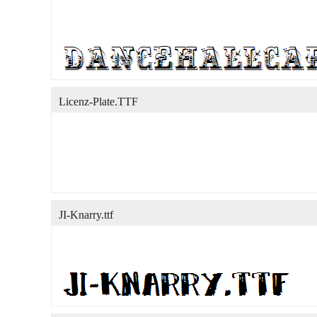
Licenz-Plate.TTF
JI-Knarry.ttf