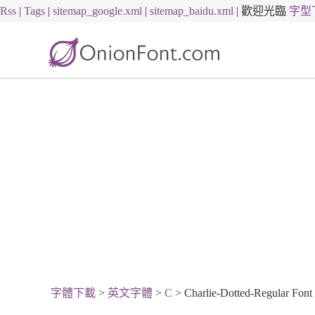
Rss
|
Tags
|
sitemap_google.xml
|
sitemap_baidu.xml
|
歡迎光臨
字型
字體下載
>
英文字體
>
C
> Charlie-Dotted-Regular Fon