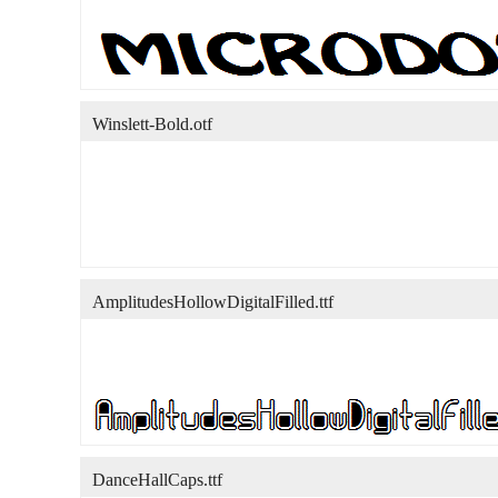
Winslett-Bold.otf
AmplitudesHollowDigitalFilled.ttf
DanceHallCaps.ttf