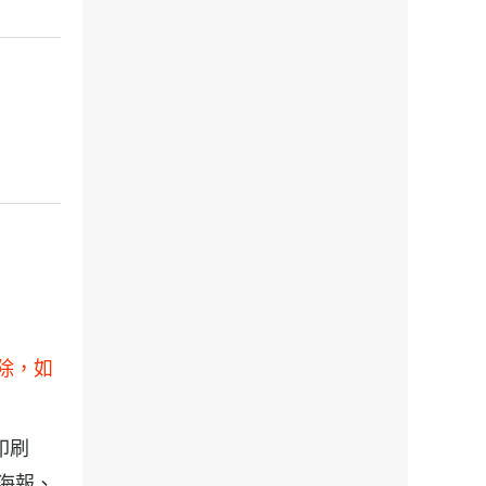
刪除，如
計印刷
, 海報、