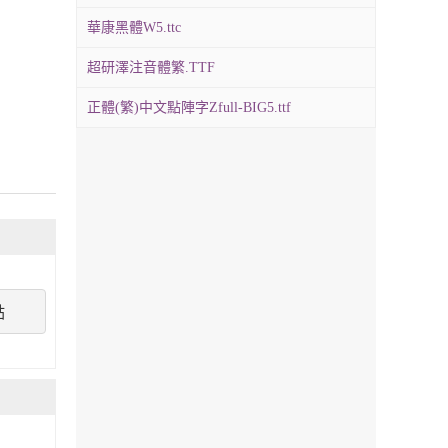
華康黑體W5.ttc
超研澤注音體繁.TTF
正體(繁)中文點陣字Zfull-BIG5.ttf
點