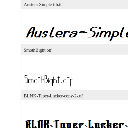
Austera-Simple-tfb.ttf
SmothBight.otf
BLNK-Taper-Lucker-copy-2-.ttf