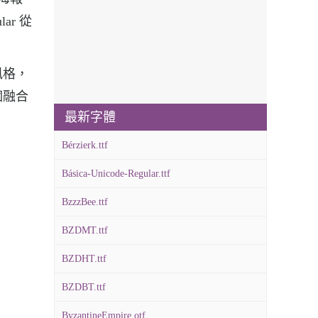
ar 從
的風格，
個融合
最新字體
Bérzierk.ttf
Básica-Unicode-Regular.ttf
BzzzBee.ttf
BZDMT.ttf
BZDHT.ttf
BZDBT.ttf
ByzantineEmpire.otf