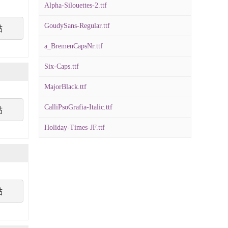
Alpha-Silouettes-2.ttf
GoudySans-Regular.ttf
點
a_BremenCapsNr.ttf
Six-Caps.ttf
MajorBlack.ttf
CalliPsoGrafia-Italic.ttf
點
Holiday-Times-JF.ttf
點