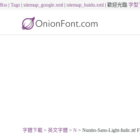
Rss
|
Tags
|
sitemap_google.xml
|
sitemap_baidu.xml
|
歡迎光臨
字型
字體下載
>
英文字體
>
N
> Nunito-Sans-Light-Italic.ttf