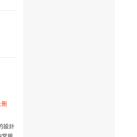
上刪
畫冊的設計
籍中常用