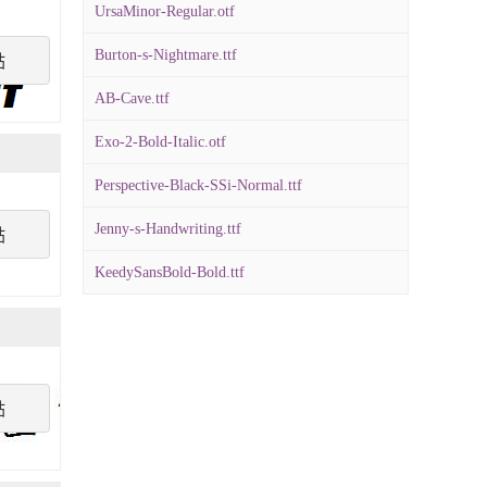
UrsaMinor-Regular.otf
Burton-s-Nightmare.ttf
點
AB-Cave.ttf
Exo-2-Bold-Italic.otf
Perspective-Black-SSi-Normal.ttf
Jenny-s-Handwriting.ttf
點
KeedySansBold-Bold.ttf
點