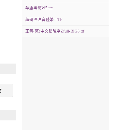
華康黑體W5.ttc
超研澤注音體繁.TTF
正體(繁)中文點陣字Zfull-BIG5.ttf
點