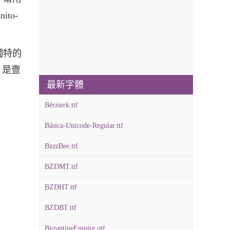
to-
了獨特的
，是壹
最新字體
Bérzierk.ttf
Básica-Unicode-Regular.ttf
BzzzBee.ttf
BZDMT.ttf
BZDHT.ttf
BZDBT.ttf
ByzantineEmpire.otf