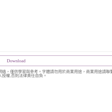
Download
網絡，僅供學習與參考。字體請勿用於商業用途，商業用途請聯
授權,否則法律責任自負。