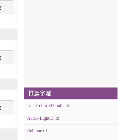
點
點
推薦字體
Iron-Cobra-3D-Italic.ttf
點
Auto1-LightLF.ttf
Robinne.ttf