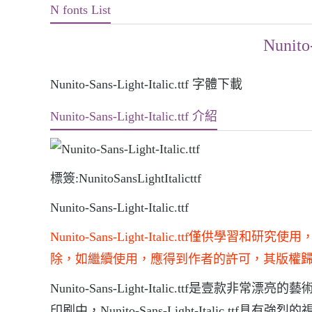
N fonts List
Nunito-
Nunito-Sans-Light-Italic.ttf 字體下載
Nunito-Sans-Light-Italic.ttf 介紹
標簽:NunitoSansLightItalicttf
Nunito-Sans-Light-Italic.ttf
Nunito-Sans-Light-Italic.ttf
除，如繼續使用，應得到作者的許可，其版權
Nunito-Sans-Light-Italic.ttf是壹款非常漂亮
印刷中，Nunito-Sans-Light-Italic.ttf具有強