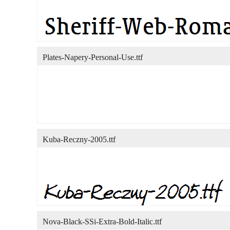
Plates-Napery-Personal-Use.ttf
Kuba-Reczny-2005.ttf
Nova-Black-SSi-Extra-Bold-Italic.ttf