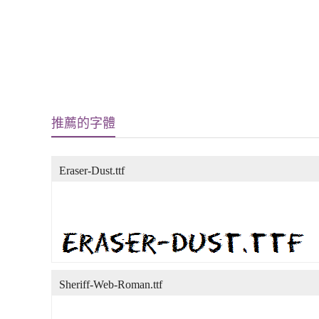
推薦的字體
Eraser-Dust.ttf
Sheriff-Web-Roman.ttf