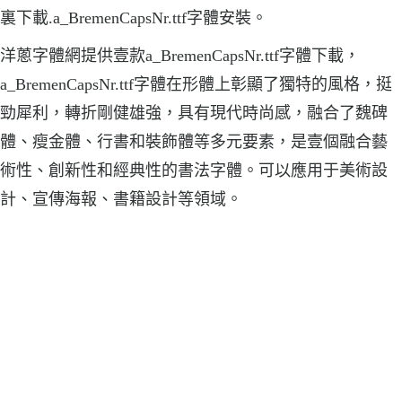
裏下載.a_BremenCapsNr.ttf字體安裝。
洋蔥字體網提供壹款a_BremenCapsNr.ttf字體下載，
a_BremenCapsNr.ttf字體在形體上彰顯了獨特的風格，挺
勁犀利，轉折剛健雄強，具有現代時尚感，融合了魏碑
體、瘦金體、行書和裝飾體等多元要素，是壹個融合藝
術性、創新性和經典性的書法字體。可以應用于美術設
計、宣傳海報、書籍設計等領域。