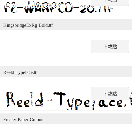
KingsbridgeExRg-Bold.ttf
下載點
Reeld-Typeface.ttf
下載點
Freaky-Paper-Cutouts