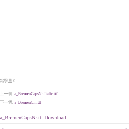
點擊量:
0
上一個:
a_BremenCapsNr-Italic.ttf
下一個:
a_BremenCm.ttf
a_BremenCapsNr.ttf Download