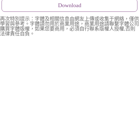
Download
再次特別提示：字體及相關信息由網友上傳或收集于網絡，僅供
學習與參考。字體請勿用於商業用途，商業用途請聯繫字體公司
購買字體版權，如果您要商用，必須自行聯系版權人授權,否則
法律責任自負。