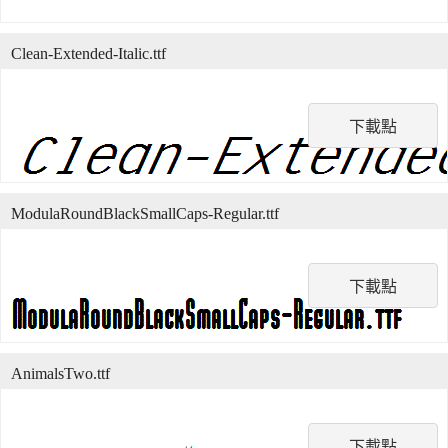
Clean-Extended-Italic.ttf
下載點
ModulaRoundBlackSmallCaps-Regular.ttf
下載點
AnimalsTwo.ttf
下載點