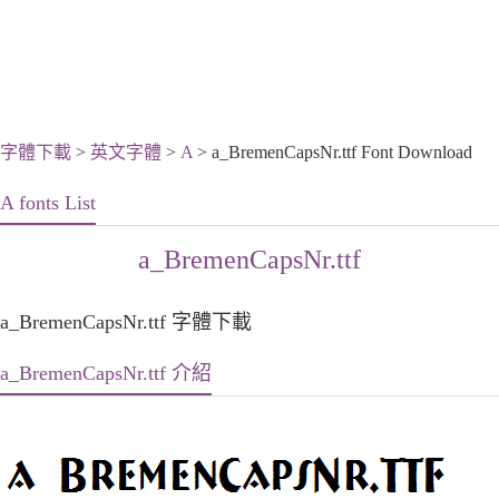
字體下載
>
英文字體
>
A
> a_BremenCapsNr.ttf Font Download
A fonts List
a_BremenCapsNr.ttf
a_BremenCapsNr.ttf 字體下載
a_BremenCapsNr.ttf 介紹