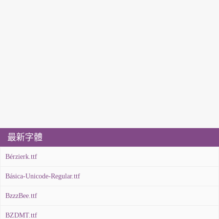
最新字體
Bérzierk.ttf
Básica-Unicode-Regular.ttf
BzzzBee.ttf
BZDMT.ttf