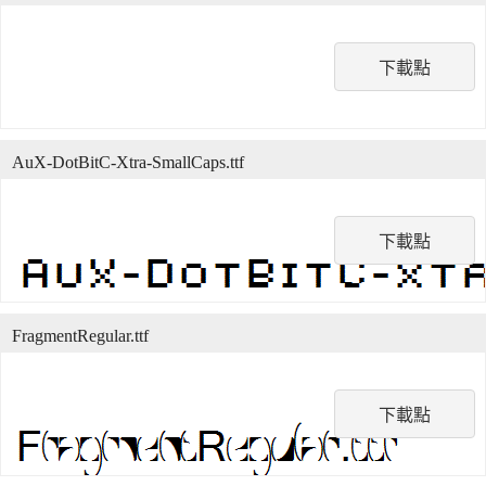
下載點
AuX-DotBitC-Xtra-SmallCaps.ttf
下載點
FragmentRegular.ttf
下載點