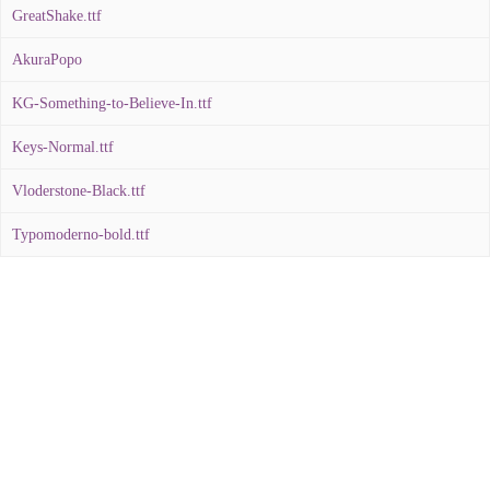
GreatShake.ttf
AkuraPopo
KG-Something-to-Believe-In.ttf
Keys-Normal.ttf
Vloderstone-Black.ttf
Typomoderno-bold.ttf