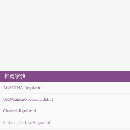
推薦字體
ACANTHA-Regular.ttf
URWGalaxieNo2ComDBol.ttf
Classical-Regular.ttf
Philadelphia-LineAligned.ttf