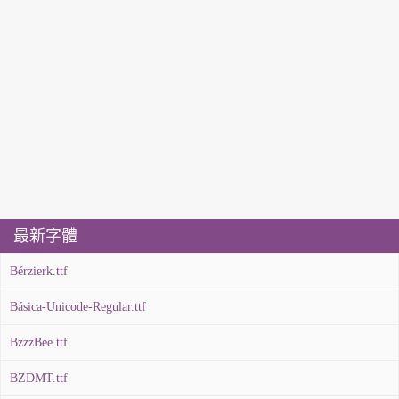
最新字體
Bérzierk.ttf
Básica-Unicode-Regular.ttf
BzzzBee.ttf
BZDMT.ttf