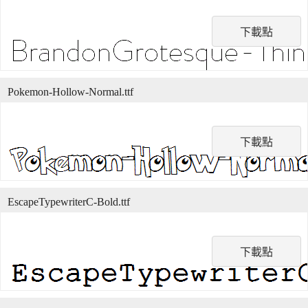
下載點
Pokemon-Hollow-Normal.ttf
下載點
EscapeTypewriterC-Bold.ttf
下載點