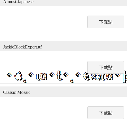
Almost-Japanese
下載點
JackieBlockExpert.ttf
下載點
Classic-Mosaic
下載點