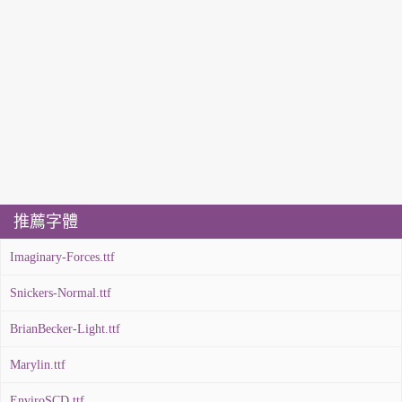
推薦字體
Imaginary-Forces.ttf
Snickers-Normal.ttf
BrianBecker-Light.ttf
Marylin.ttf
EnviroSCD.ttf