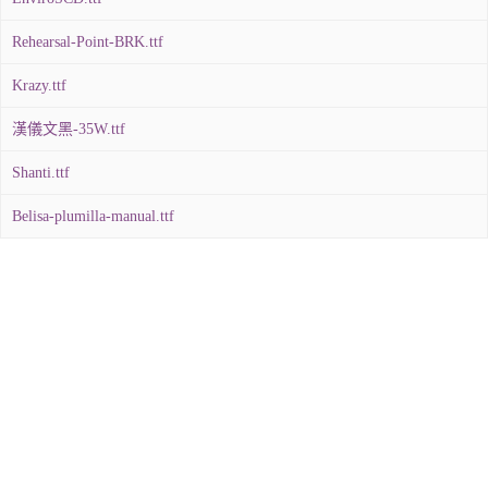
Rehearsal-Point-BRK.ttf
Krazy.ttf
漢儀文黑-35W.ttf
Shanti.ttf
Belisa-plumilla-manual.ttf