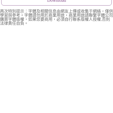
Download
再次特別提示：字體及相關信息由網友上傳或收集于網絡，僅供
學習與參考。字體請勿用於商業用途，商業用途請聯繫字體公司
購買字體版權，如果您要商用，必須自行聯系版權人授權,否則
法律責任自負。