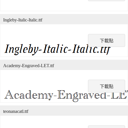
Ingleby-Italic-Italic.ttf
下載點
Academy-Engraved-LET.ttf
下載點
teonanacatl.ttf