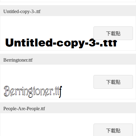
Untitled-copy-3-.ttf
下載點
Berringtoner.ttf
下載點
People-Are-People.ttf
下載點