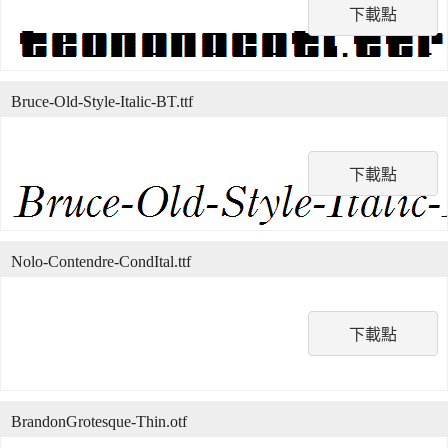
下載點
Bruce-Old-Style-Italic-BT.ttf
下載點
Nolo-Contendre-CondItal.ttf
下載點
BrandonGrotesque-Thin.otf