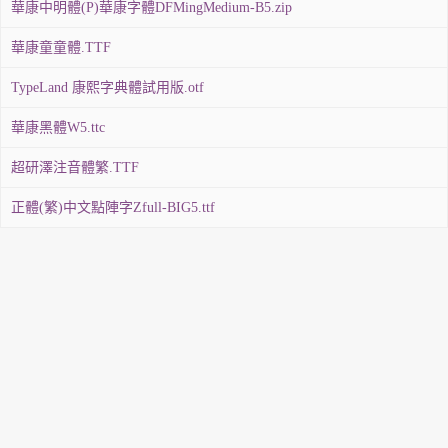
華康中明體(P)華康字體DFMingMedium-B5.zip
華康童童體.TTF
TypeLand 康熙字典體試用版.otf
華康黑體W5.ttc
超研澤注音體繁.TTF
正體(繁)中文點陣字Zfull-BIG5.ttf