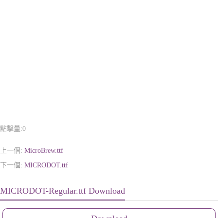
點擊量:
0
上一個:
MicroBrew.ttf
下一個:
MICRODOT.ttf
MICRODOT-Regular.ttf Download