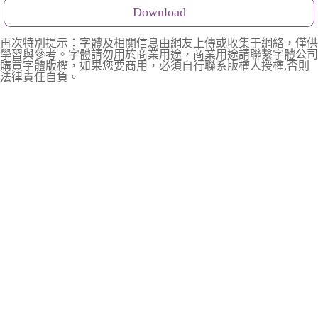
Download
再次特別提示：字體及相關信息由網友上傳或收集于網絡，僅供
學習與參考。字體請勿用於商業用途，商業用途請聯繫字體公司
購買字體版權，如果您要商用，必須自行聯系版權人授權,否則
法律責任自負。