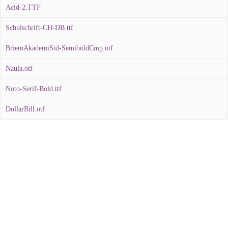
Acid-2.TTF
Schulschrift-CH-DB.ttf
BriemAkademiStd-SemiboldCmp.otf
Naula.otf
Noto-Serif-Bold.ttf
DollarBill.otf