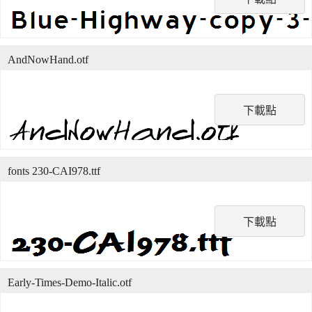
AndNowHand.otf
下載點
fonts 230-CAI978.ttf
下載點
Early-Times-Demo-Italic.otf