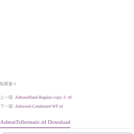
點擊量:
0
上一個:
AshtonsHand-Regular-copy-3-.ttf
下一個:
Ashwood-Condensed-WF.ttf
AshtonTellermatic.ttf Download