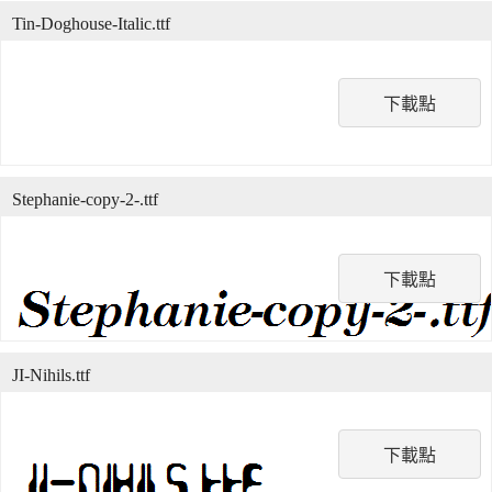
Tin-Doghouse-Italic.ttf
下載點
Stephanie-copy-2-.ttf
下載點
JI-Nihils.ttf
下載點