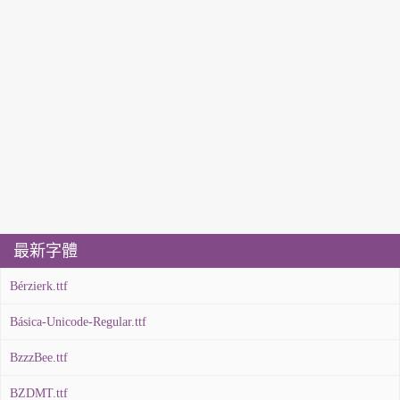
最新字體
Bérzierk.ttf
Básica-Unicode-Regular.ttf
BzzzBee.ttf
BZDMT.ttf