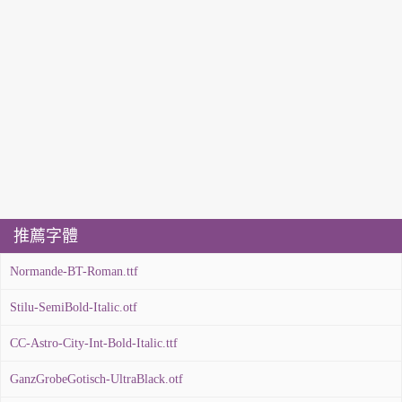
推薦字體
Normande-BT-Roman.ttf
Stilu-SemiBold-Italic.otf
CC-Astro-City-Int-Bold-Italic.ttf
GanzGrobeGotisch-UltraBlack.otf