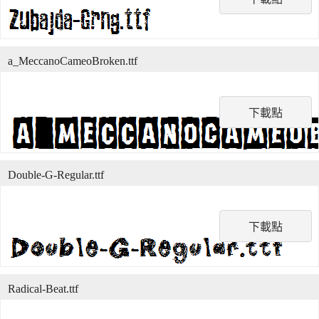
a_MeccanoCameoBroken.ttf
下載點
Double-G-Regular.ttf
下載點
Radical-Beat.ttf