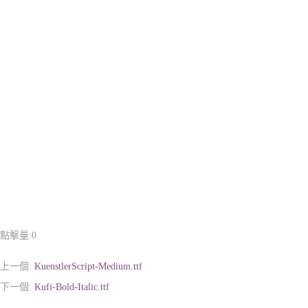
點擊量:
0
上一個:
KuenstlerScript-Medium.ttf
下一個:
Kufi-Bold-Italic.ttf