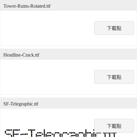
Tower-Ruins-Rotated.ttf
下載點
Headline-Crack.ttf
下載點
SF-Telegraphic.ttf
下載點