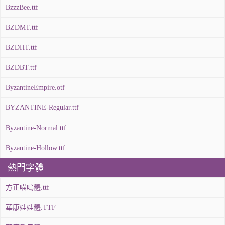
BzzzBee.ttf
BZDMT.ttf
BZDHT.ttf
BZDBT.ttf
ByzantineEmpire.otf
BYZANTINE-Regular.ttf
Byzantine-Normal.ttf
Byzantine-Hollow.ttf
熱門字體
方正喵嗚體.ttf
華康娃娃體.TTF