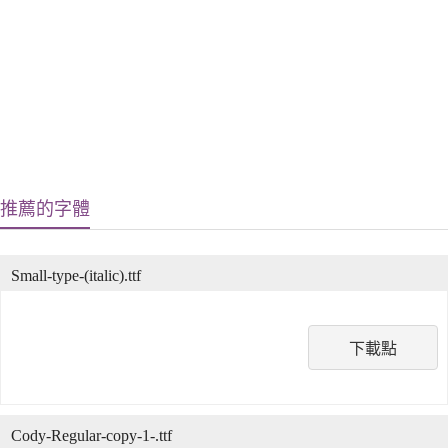
推薦的字體
Small-type-(italic).ttf
下載點
Cody-Regular-copy-1-.ttf