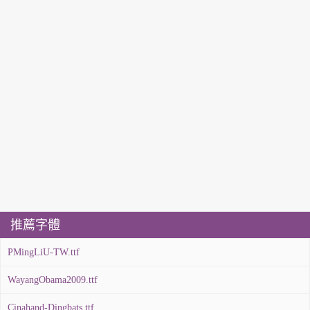
推薦字體
PMingLiU-TW.ttf
WayangObama2009.ttf
Cinahand-Dingbats.ttf