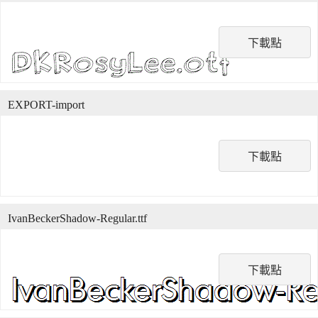
下載點
EXPORT-import
下載點
IvanBeckerShadow-Regular.ttf
下載點