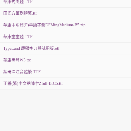
華康秀風體.TTF
田氏方筆刷體繁.ttf
華康中明體(P)華康字體DFMingMedium-B5.zip
華康童童體.TTF
TypeLand 康熙字典體試用版.otf
華康黑體W5.ttc
超研澤注音體繁.TTF
正體(繁)中文點陣字Zfull-BIG5.ttf