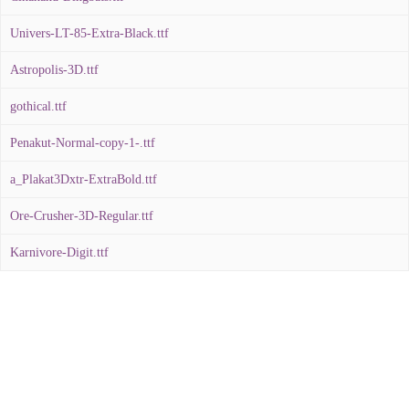
Univers-LT-85-Extra-Black.ttf
Astropolis-3D.ttf
gothical.ttf
Penakut-Normal-copy-1-.ttf
a_Plakat3Dxtr-ExtraBold.ttf
Ore-Crusher-3D-Regular.ttf
Karnivore-Digit.ttf