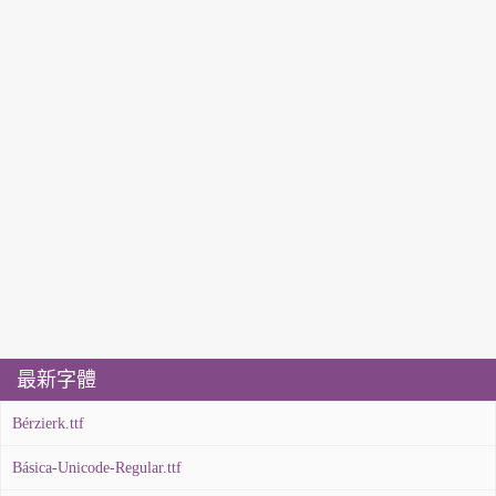
最新字體
Bérzierk.ttf
Básica-Unicode-Regular.ttf