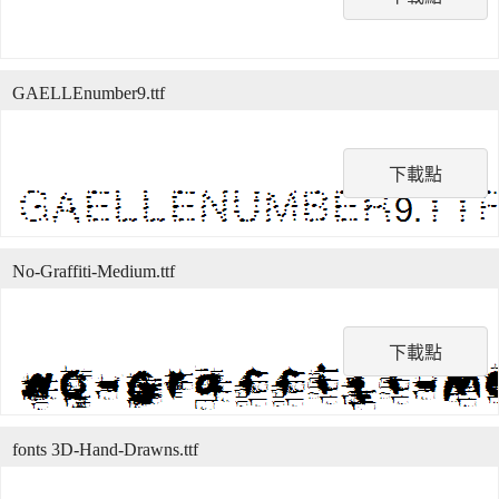
GAELLEnumber9.ttf
下載點
No-Graffiti-Medium.ttf
下載點
fonts 3D-Hand-Drawns.ttf