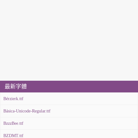
最新字體
Bérzierk.ttf
Básica-Unicode-Regular.ttf
BzzzBee.ttf
BZDMT.ttf