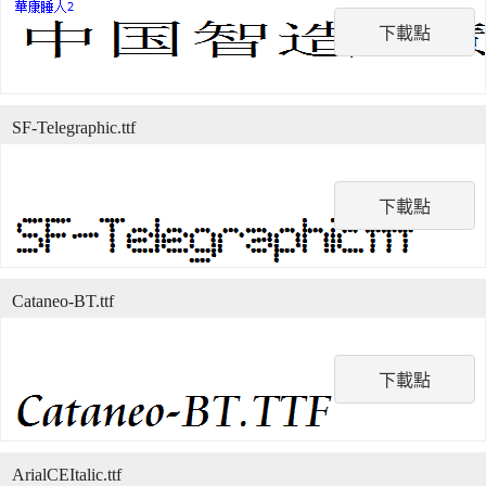
下載點
SF-Telegraphic.ttf
下載點
Cataneo-BT.ttf
下載點
ArialCEItalic.ttf