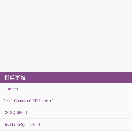
推薦字體
Push2.ttf
Rebel-Command-3D-Italic.ttf
DS-SQR65.ttf
HealthcareSymbols.ttf