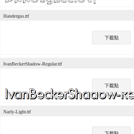
Handergus.ttf
下載點
IvanBeckerShadow-Regular.ttf
下載點
Narly-Light.ttf
下載點