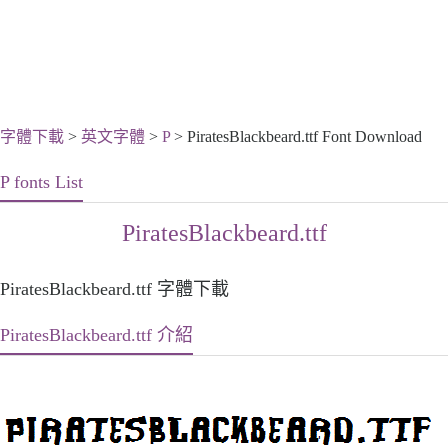
字體下載
>
英文字體
>
P
> PiratesBlackbeard.ttf Font Download
P fonts List
PiratesBlackbeard.ttf
PiratesBlackbeard.ttf 字體下載
PiratesBlackbeard.ttf 介紹