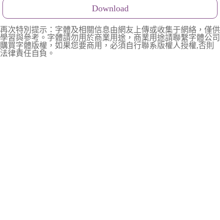
Download
再次特別提示：字體及相關信息由網友上傳或收集于網絡，僅供
學習與參考。字體請勿用於商業用途，商業用途請聯繫字體公司
購買字體版權，如果您要商用，必須自行聯系版權人授權,否則
法律責任自負。