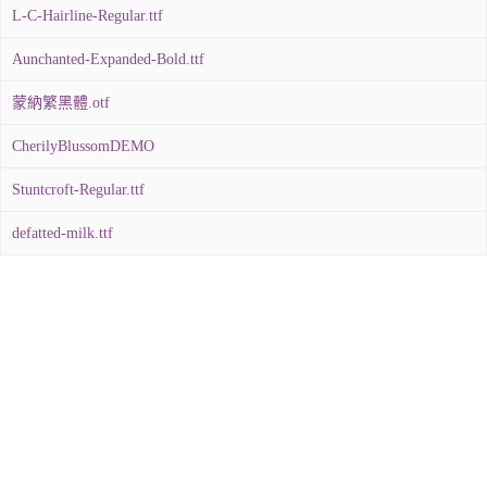
L-C-Hairline-Regular.ttf
Aunchanted-Expanded-Bold.ttf
蒙納繁黑體.otf
CherilyBlussomDEMO
Stuntcroft-Regular.ttf
defatted-milk.ttf