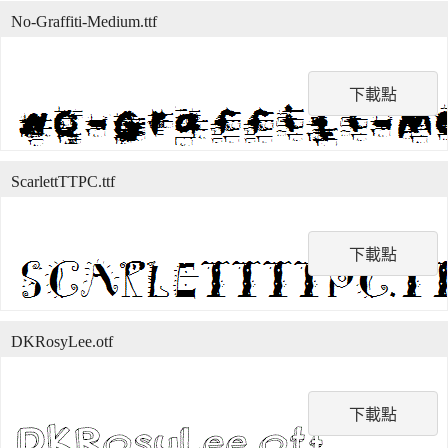
No-Graffiti-Medium.ttf
下載點
ScarlettTTPC.ttf
下載點
DKRosyLee.otf
下載點