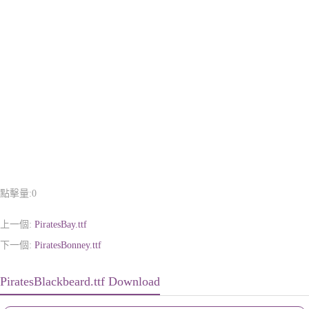
點擊量:
0
上一個:
PiratesBay.ttf
下一個:
PiratesBonney.ttf
PiratesBlackbeard.ttf Download