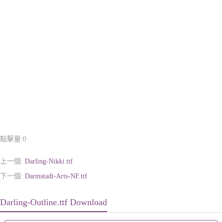
點擊量:
0
上一個:
Darling-Nikki.ttf
下一個:
Darmstadt-Arts-NF.ttf
Darling-Outline.ttf Download