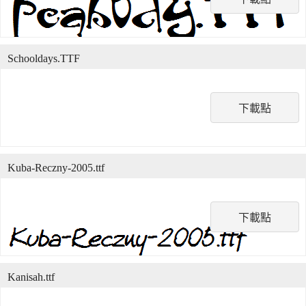
Schooldays.TTF
下載點
Kuba-Reczny-2005.ttf
下載點
Kanisah.ttf