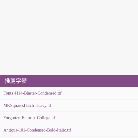
推薦字體
Fonts 4114-Blaster-Condensed.ttf
MKSquaresHatch-Heavy.ttf
Forgotten-Futurist-College.ttf
Antiqua-101-Condensed-Bold-Italic.ttf