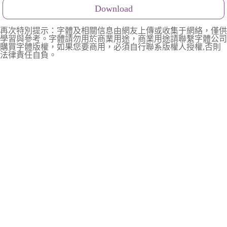
Download
再次特別提示：字體及相關信息由網友上傳或收集于網絡，僅供
學習與參考。字體請勿用於商業用途，商業用途請聯繫字體公司
購買字體版權，如果您要商用，必須自行聯系版權人授權,否則
法律責任自負。