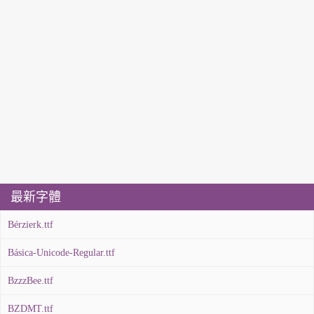
最新字體
Bérzierk.ttf
Básica-Unicode-Regular.ttf
BzzzBee.ttf
BZDMT.ttf