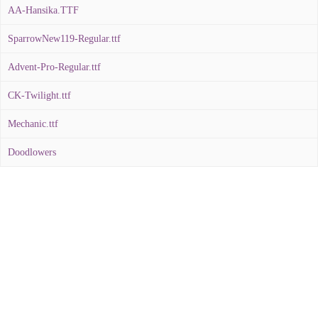
AA-Hansika.TTF
SparrowNew119-Regular.ttf
Advent-Pro-Regular.ttf
CK-Twilight.ttf
Mechanic.ttf
Doodlowers