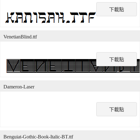
下載點
VenetianBlind.ttf
下載點
Dameron-Laser
下載點
Benguiat-Gothic-Book-Italic-BT.ttf