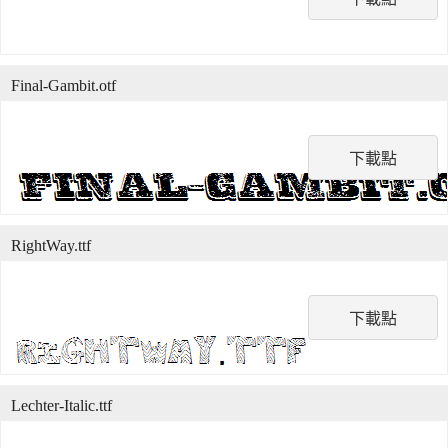
Final-Gambit.otf
下載點
RightWay.ttf
下載點
Lechter-Italic.ttf