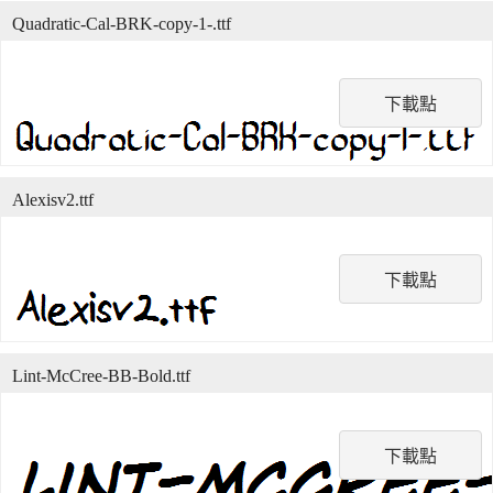
Quadratic-Cal-BRK-copy-1-.ttf
下載點
Alexisv2.ttf
下載點
Lint-McCree-BB-Bold.ttf
下載點