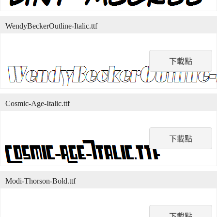
WendyBeckerOutline-Italic.ttf
下載點
Cosmic-Age-Italic.ttf
下載點
Modi-Thorson-Bold.ttf
下載點