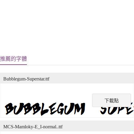
推薦的字體
Bubblegum-Superstar.ttf
下載點
MCS-Mamloky-E_I-normal..ttf