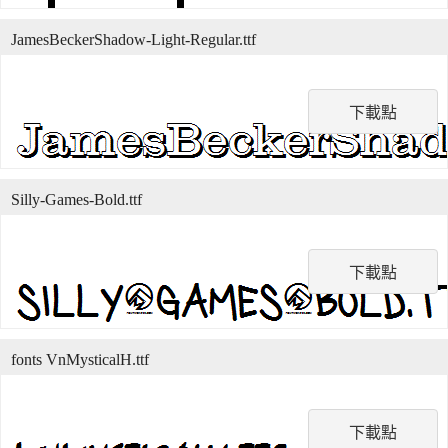
JamesBeckerShadow-Light-Regular.ttf
下載點
Silly-Games-Bold.ttf
下載點
fonts VnMysticalH.ttf
下載點