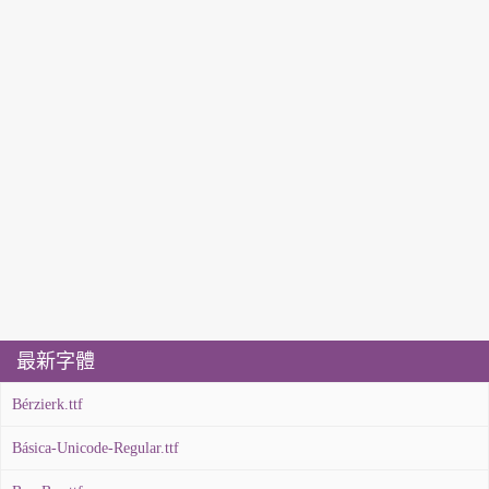
最新字體
Bérzierk.ttf
Básica-Unicode-Regular.ttf