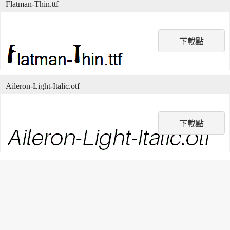
Flatman-Thin.ttf
下載點
Aileron-Light-Italic.otf
下載點