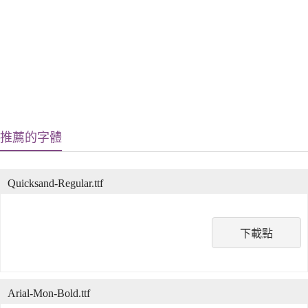
推薦的字體
Quicksand-Regular.ttf
下載點
Arial-Mon-Bold.ttf