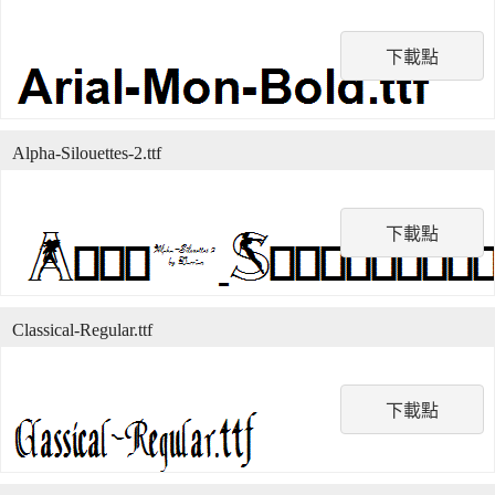
下載點
Alpha-Silouettes-2.ttf
下載點
Classical-Regular.ttf
下載點