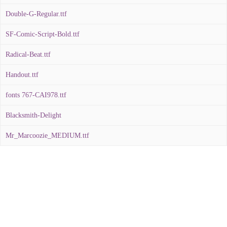
Double-G-Regular.ttf
SF-Comic-Script-Bold.ttf
Radical-Beat.ttf
Handout.ttf
fonts 767-CAI978.ttf
Blacksmith-Delight
Mr_Marcoozie_MEDIUM.ttf