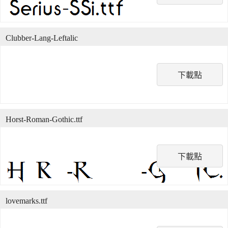
Clubber-Lang-Leftalic
下載點
Horst-Roman-Gothic.ttf
下載點
lovemarks.ttf