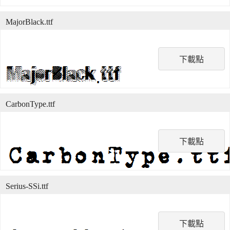
MajorBlack.ttf
下載點
CarbonType.ttf
下載點
Serius-SSi.ttf
下載點