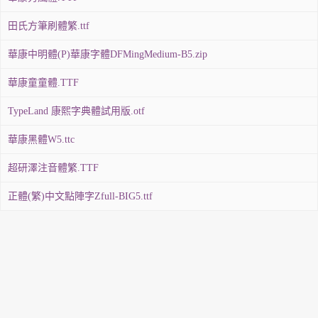
田氏方筆刷體繁.ttf
華康中明體(P)華康字體DFMingMedium-B5.zip
華康童童體.TTF
TypeLand 康熙字典體試用版.otf
華康黑體W5.ttc
超研澤注音體繁.TTF
正體(繁)中文點陣字Zfull-BIG5.ttf