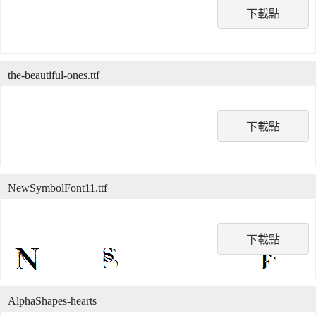
下載點
the-beautiful-ones.ttf
下載點
NewSymbolFont11.ttf
下載點
AlphaShapes-hearts