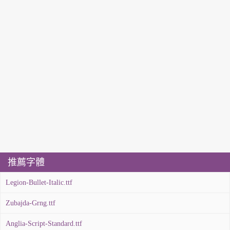
推薦字體
Legion-Bullet-Italic.ttf
Zubajda-Grng.ttf
Anglia-Script-Standard.ttf