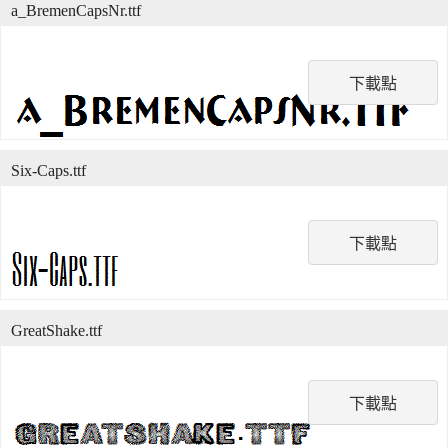
a_BremenCapsNr.ttf
下載點
Six-Caps.ttf
下載點
GreatShake.ttf
下載點