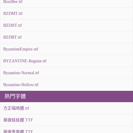
BzzzBee.ttf
BZDMT.ttf
BZDHT.ttf
BZDBT.ttf
ByzantineEmpire.otf
BYZANTINE-Regular.ttf
Byzantine-Normal.ttf
Byzantine-Hollow.ttf
熱門字體
方正喵嗚體.ttf
華康娃娃體.TTF
華康秀風體.TTF