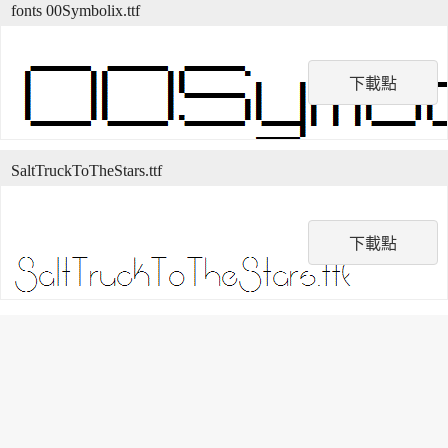
fonts 00Symbolix.ttf
下載點
SaltTruckToTheStars.ttf
下載點