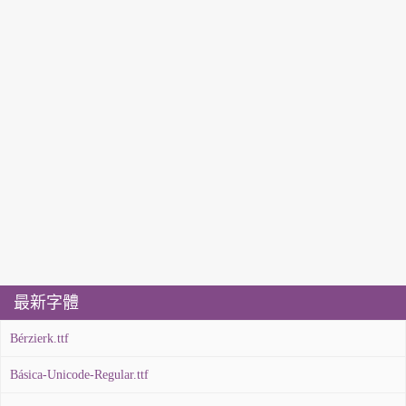
最新字體
Bérzierk.ttf
Básica-Unicode-Regular.ttf