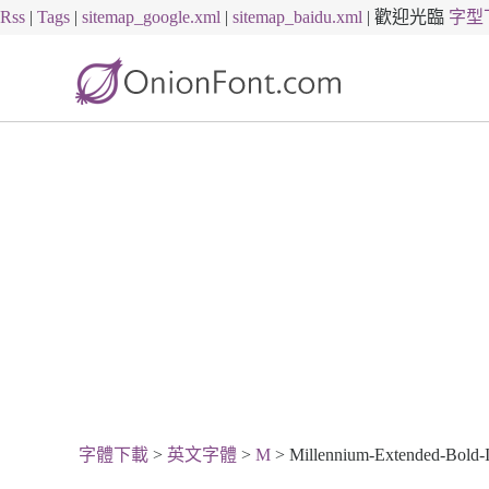
Rss
|
Tags
|
sitemap_google.xml
|
sitemap_baidu.xml
|
歡迎光臨
字型
字體下載
>
英文字體
>
M
> Millennium-Extended-Bold-It