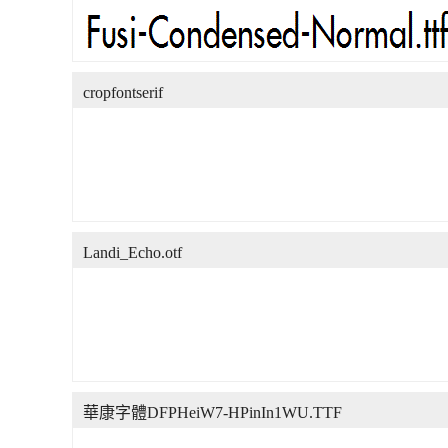
cropfontserif
Landi_Echo.otf
華康字體DFPHeiW7-HPinIn1WU.TTF