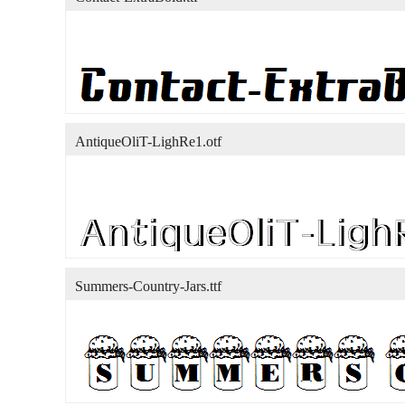
AntiqueOliT-LighRe1.otf
Summers-Country-Jars.ttf