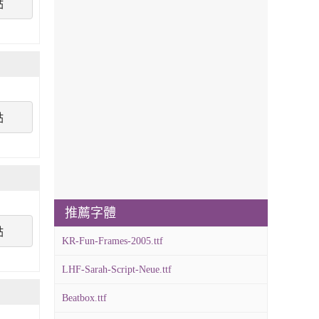
點
點
推薦字體
點
KR-Fun-Frames-2005.ttf
LHF-Sarah-Script-Neue.ttf
Beatbox.ttf