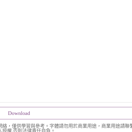
Download
網絡，僅供學習與參考。字體請勿用於商業用途，商業用途請聯
授權,否則法律責任自負。