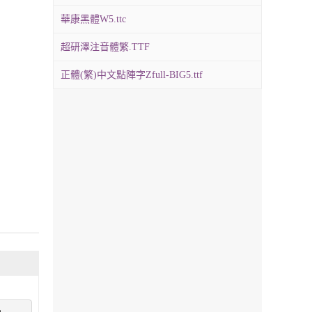
華康黑體W5.ttc
超研澤注音體繁.TTF
正體(繁)中文點陣字Zfull-BIG5.ttf