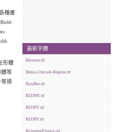
泛用于各種書
old-
m-
old-
最新字體
Bérzierk.ttf
字體在形體
飾體等
Básica-Unicode-Regular.ttf
計等領
BzzzBee.ttf
BZDMT.ttf
BZDHT.ttf
BZDBT.ttf
ByzantineEmpire.otf