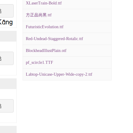
XLaserTrain-Bold.ttf
點
方正品尚黑.ttf
FuturisticEvolution.ttf
Red-Undead-Staggered-Rotalic.ttf
BlockheadIllustPlain.otf
點
pf_scircle1.TTF
Labtop-Unicase-Upper-Wide-copy-2.ttf
點