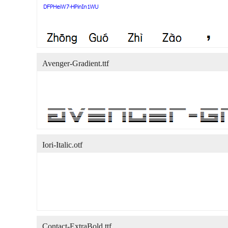
Avenger-Gradient.ttf
Iori-Italic.otf
Contact-ExtraBold.ttf