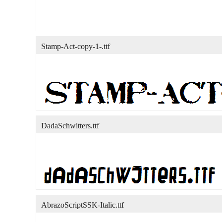
Stamp-Act-copy-1-.ttf
DadaSchwitters.ttf
AbrazoScriptSSK-Italic.ttf