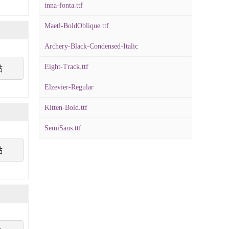
inna-fonta.ttf
Maetl-BoldOblique.ttf
Archery-Black-Condensed-Italic
Eight-Track.ttf
點
Elzevier-Regular
Kitten-Bold.ttf
SemiSans.ttf
點