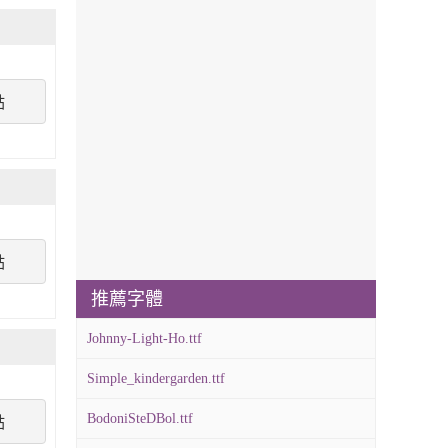
點
點
推薦字體
Johnny-Light-Ho.ttf
Simple_kindergarden.ttf
BodoniSteDBol.ttf
點