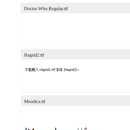
Doctor-Who-Regular.ttf
Hagrid2.ttf
Moodica.ttf