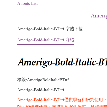
A fonts List
Amerig
Amerigo-Bold-Italic-BT.ttf 字體下載
Amerigo-Bold-Italic-BT.ttf 介紹
標簽:AmerigoBoldItalicBTttf
Amerigo-Bold-Italic-BT.ttf
Amerigo-Bold-Italic-BT.ttf僅