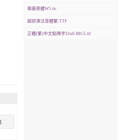
華康黑體W5.ttc
超研澤注音體繁.TTF
正體(繁)中文點陣字Zfull-BIG5.ttf
點