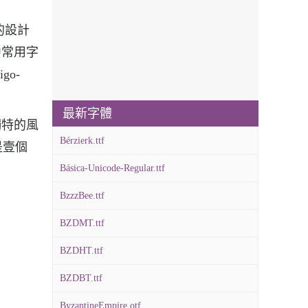
冊的設計
書籍中常用字
go-
最新字體
顯了獨特的風
Bérzierk.ttf
是壹個
Básica-Unicode-Regular.ttf
BzzzBee.ttf
BZDMT.ttf
BZDHT.ttf
BZDBT.ttf
ByzantineEmpire.otf