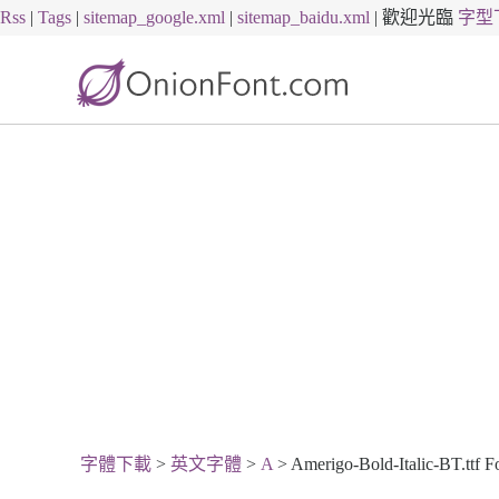
Rss
|
Tags
|
sitemap_google.xml
|
sitemap_baidu.xml
|
歡迎光臨
字型
字體下載
>
英文字體
>
A
> Amerigo-Bold-Italic-BT.ttf 