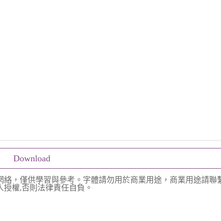
Download
網絡，僅供學習與參考。字體請勿用於商業用途，商業用途請聯
授權,否則法律責任自負。