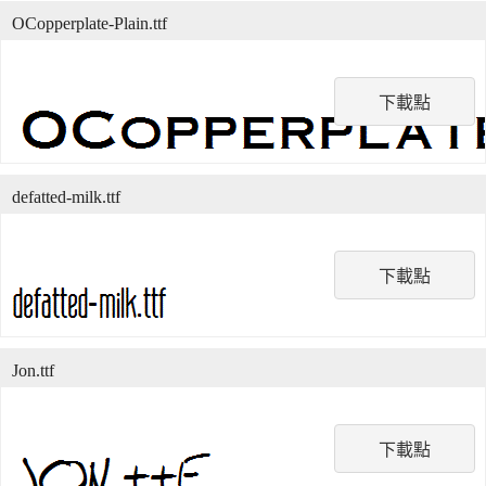
OCopperplate-Plain.ttf
下載點
defatted-milk.ttf
下載點
Jon.ttf
下載點