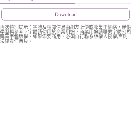
Download
再次特別提示：字體及相關信息由網友上傳或收集于網絡，僅供
學習與參考。字體請勿用於商業用途，商業用途請聯繫字體公司
購買字體版權，如果您要商用，必須自行聯系版權人授權,否則
法律責任自負。