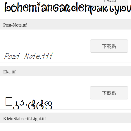
Post-Note.ttf
下載點
Eka.ttf
下載點
KleinSlabserif-Light.ttf