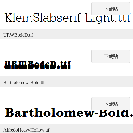
下載點
URWBodeD.ttf
下載點
Bartholomew-Bold.ttf
下載點
AlfredoHeavyHollow.ttf