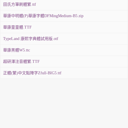
田氏方筆刷體繁.ttf
華康中明體(P)華康字體DFMingMedium-B5.zip
華康童童體.TTF
TypeLand 康熙字典體試用版.otf
華康黑體W5.ttc
超研澤注音體繁.TTF
正體(繁)中文點陣字Zfull-BIG5.ttf