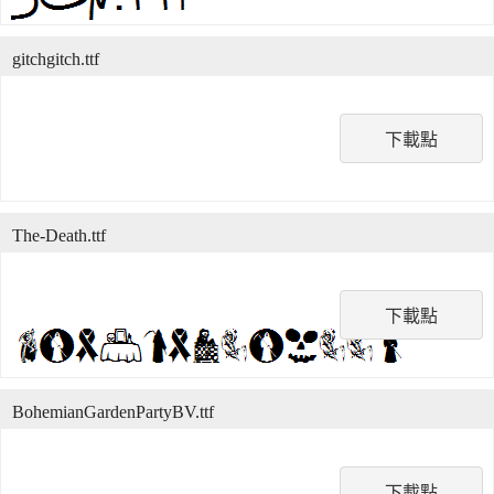
gitchgitch.ttf
下載點
The-Death.ttf
下載點
BohemianGardenPartyBV.ttf
下載點