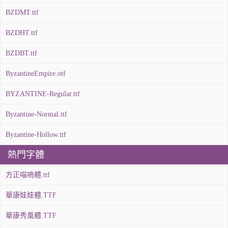
BZDMT.ttf
BZDHT.ttf
BZDBT.ttf
ByzantineEmpire.otf
BYZANTINE-Regular.ttf
Byzantine-Normal.ttf
Byzantine-Hollow.ttf
熱門字體
方正喵嗚體.ttf
華康娃娃體.TTF
華康秀風體.TTF