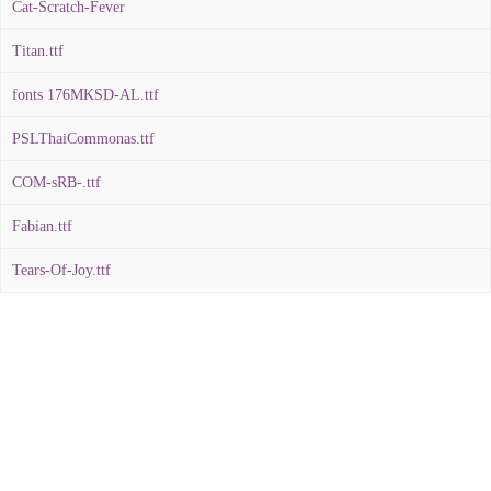
Cat-Scratch-Fever
Titan.ttf
fonts 176MKSD-AL.ttf
PSLThaiCommonas.ttf
COM-sRB-.ttf
Fabian.ttf
Tears-Of-Joy.ttf