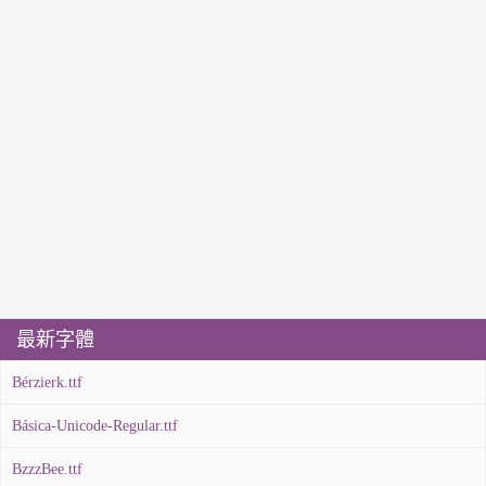
最新字體
Bérzierk.ttf
Básica-Unicode-Regular.ttf
BzzzBee.ttf