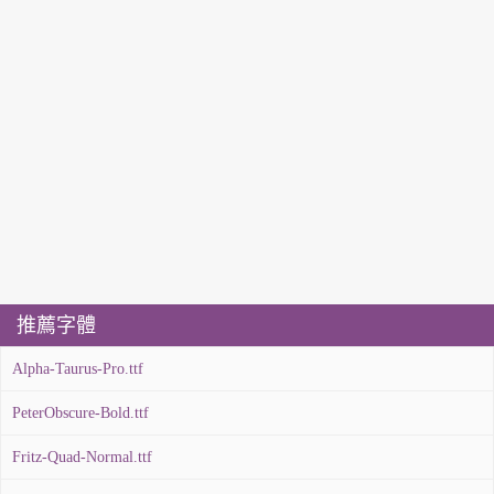
推薦字體
Alpha-Taurus-Pro.ttf
PeterObscure-Bold.ttf
Fritz-Quad-Normal.ttf