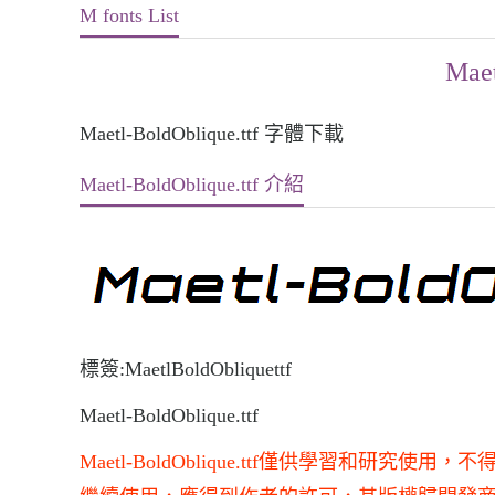
M fonts List
Maet
Maetl-BoldOblique.ttf 字體下載
Maetl-BoldOblique.ttf 介紹
標簽:MaetlBoldObliquettf
Maetl-BoldOblique.ttf
Maetl-BoldOblique.ttf僅供學習和