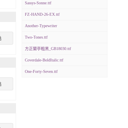
Sassys-Sonne.ttf
FZ-HAND-26-EX.ttf
Another-Typewriter
Two-Tones.ttf
點
方正蘭亭粗黑_GB18030.ttf
Coverdale-BoldItalic.ttf
One-Forty-Seven.ttf
點