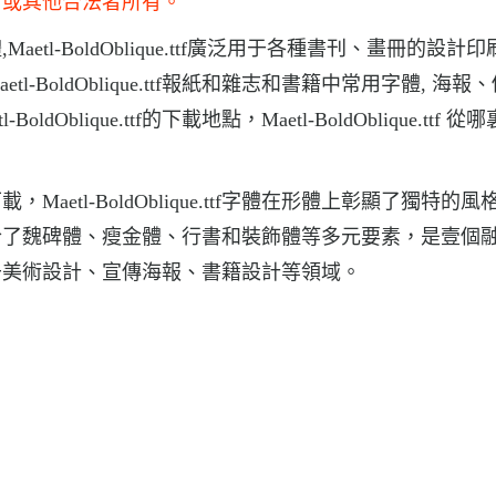
商或其他合法者所有。
字體,Maetl-BoldOblique.ttf廣泛用于各種書刊、畫冊的設計
，Maetl-BoldOblique.ttf報紙和雜志和書籍中常用字體, 海
lique.ttf的下載地點，Maetl-BoldOblique.ttf 從
體下載，Maetl-BoldOblique.ttf字體在形體上彰顯了獨特的
合了魏碑體、瘦金體、行書和裝飾體等多元要素，是壹個
于美術設計、宣傳海報、書籍設計等領域。