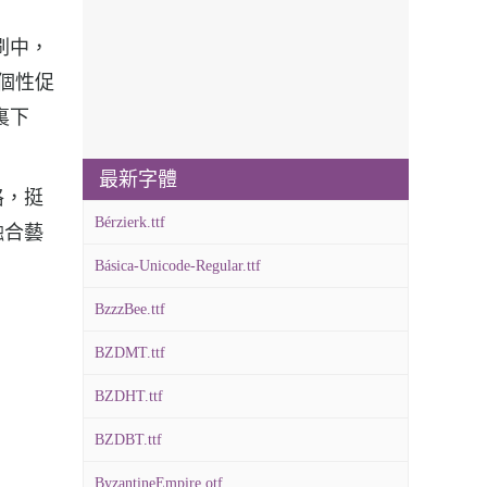
印刷中，
報、個性促
哪裏下
最新字體
風格，挺
Bérzierk.ttf
融合藝
Básica-Unicode-Regular.ttf
BzzzBee.ttf
BZDMT.ttf
BZDHT.ttf
BZDBT.ttf
ByzantineEmpire.otf