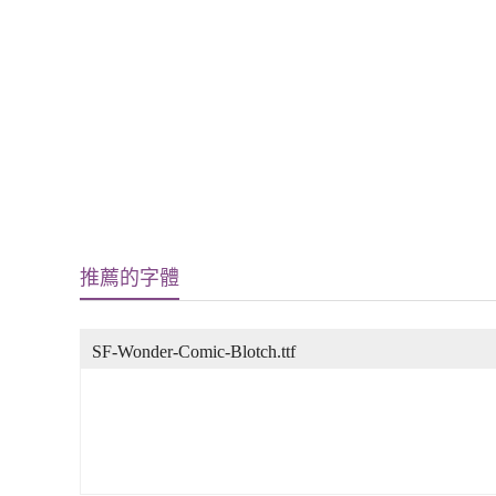
推薦的字體
SF-Wonder-Comic-Blotch.ttf