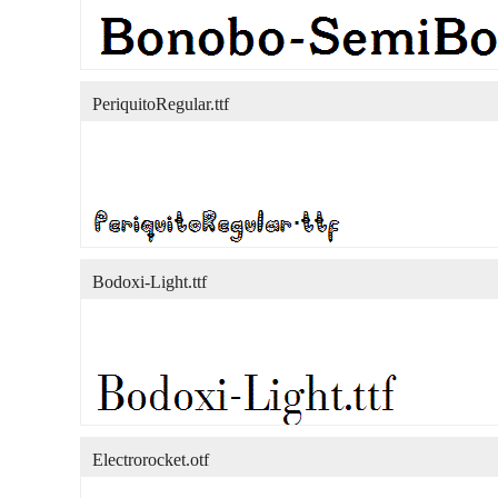
PeriquitoRegular.ttf
Bodoxi-Light.ttf
Electrorocket.otf