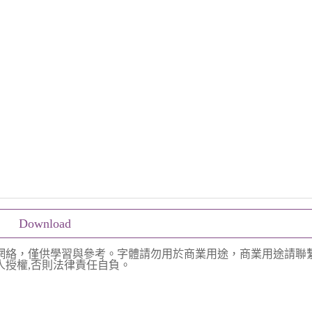
Download
網絡，僅供學習與參考。字體請勿用於商業用途，商業用途請聯
授權,否則法律責任自負。