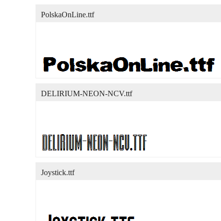
PolskaOnLine.ttf
DELIRIUM-NEON-NCV.ttf
Joystick.ttf