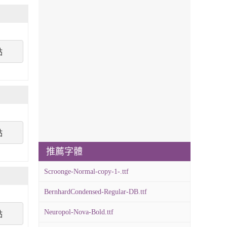
點
點
推薦字體
Scroonge-Normal-copy-1-.ttf
BernhardCondensed-Regular-DB.ttf
Neuropol-Nova-Bold.ttf
點