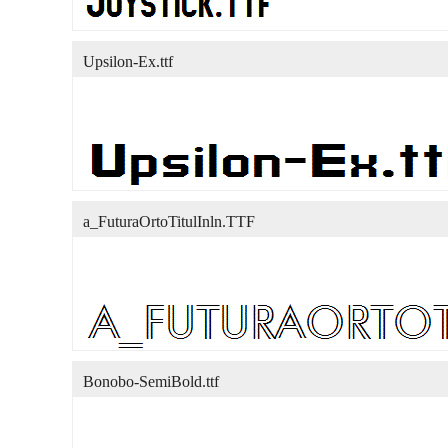
Upsilon-Ex.ttf
a_FuturaOrtoTitulInln.TTF
Bonobo-SemiBold.ttf