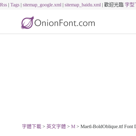
Rss
|
Tags
|
sitemap_google.xml
|
sitemap_baidu.xml
|
歡迎光臨
字型
字體下載
>
英文字體
>
M
> Maetl-BoldOblique.ttf Font