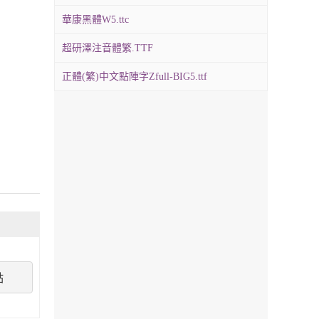
華康黑體W5.ttc
超研澤注音體繁.TTF
正體(繁)中文點陣字Zfull-BIG5.ttf
點