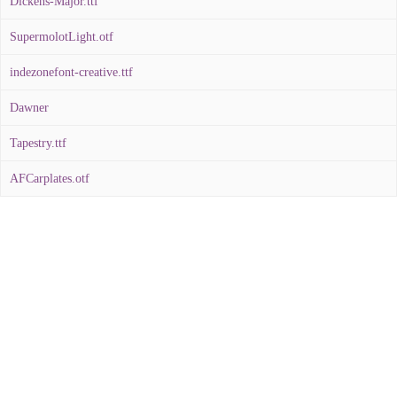
Dickens-Major.ttf
SupermolotLight.otf
indezonefont-creative.ttf
Dawner
Tapestry.ttf
AFCarplates.otf