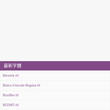
最新字體
Bérzierk.ttf
Básica-Unicode-Regular.ttf
BzzzBee.ttf
BZDMT.ttf