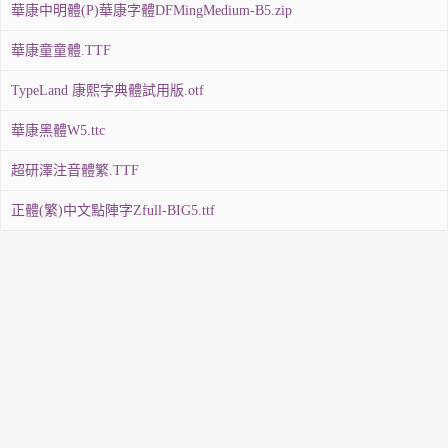
華康中明體(P)華康字體DFMingMedium-B5.zip
華康童童體.TTF
TypeLand 康熙字典體試用版.otf
華康黑體W5.ttc
超研澤注音體繁.TTF
正體(繁)中文點陣字Zfull-BIG5.ttf