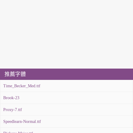
推薦字體
Time_Becker_Med.ttf
Brook-23
Proxy-7.ttf
Speedlearn-Normal.ttf