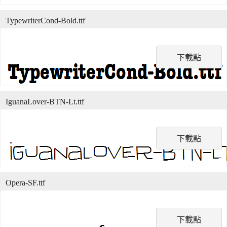
TypewriterCond-Bold.ttf
下載點
IguanaLover-BTN-Lt.ttf
下載點
Opera-SF.ttf
下載點