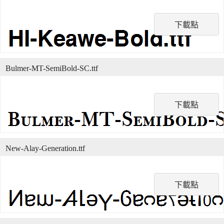
下載點
Bulmer-MT-SemiBold-SC.ttf
下載點
New-Alay-Generation.ttf
下載點