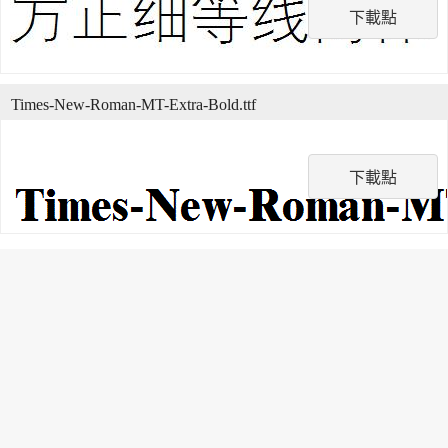
下載點
Times-New-Roman-MT-Extra-Bold.ttf
下載點