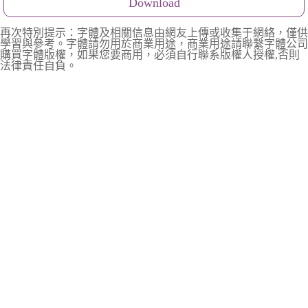
Download
再次特別提示：字體及相關信息由網友上傳或收集于網絡，僅供
學習與參考。字體請勿用於商業用途，商業用途請聯繫字體公司
購買字體版權，如果您要商用，必須自行聯系版權人授權,否則
法律責任自負。