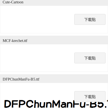
Cute-Cartoon
下載點
MCF-krechet.ttf
下載點
DFPChunManFu-B5.ttf
下載點