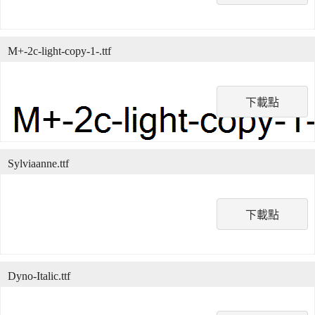
M+-2c-light-copy-1-.ttf
下載點
Sylviaanne.ttf
下載點
Dyno-Italic.ttf