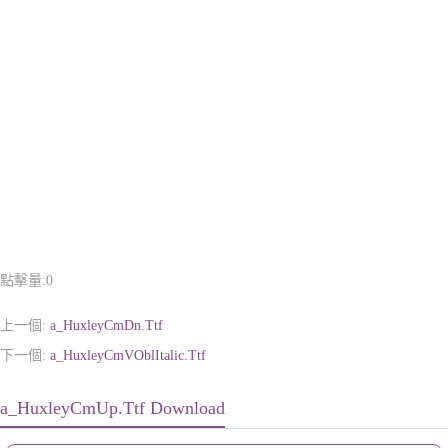
點擊量:
0
上一個:
a_HuxleyCmDn.Ttf
下一個:
a_HuxleyCmVOblItalic.Ttf
a_HuxleyCmUp.Ttf Download