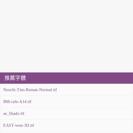
推薦字體
Noxchi-Tms-Roman-Normal.ttf
BM-cafe-A14.ttf
ae_Shado.ttf
EAST-west-3D.ttf