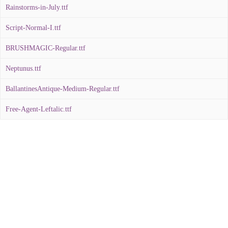
Rainstorms-in-July.ttf
Script-Normal-I.ttf
BRUSHMAGIC-Regular.ttf
Neptunus.ttf
BallantinesAntique-Medium-Regular.ttf
Free-Agent-Leftalic.ttf