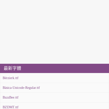
最新字體
Bérzierk.ttf
Básica-Unicode-Regular.ttf
BzzzBee.ttf
BZDMT.ttf