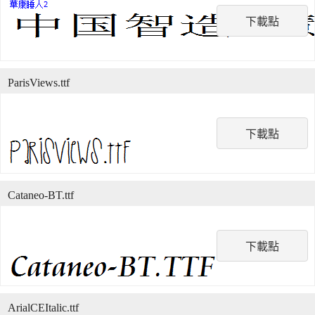
下載點
ParisViews.ttf
下載點
Cataneo-BT.ttf
下載點
ArialCEItalic.ttf