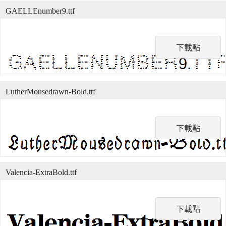
GAELLEnumber9.ttf
下載點
LutherMousedrawn-Bold.ttf
下載點
Valencia-ExtraBold.ttf
下載點