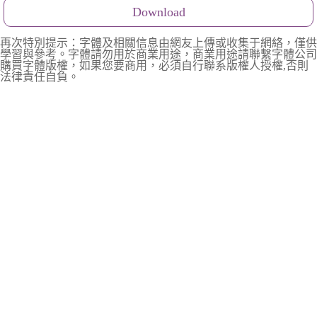
Download
再次特別提示：字體及相關信息由網友上傳或收集于網絡，僅供
學習與參考。字體請勿用於商業用途，商業用途請聯繫字體公司
購買字體版權，如果您要商用，必須自行聯系版權人授權,否則
法律責任自負。