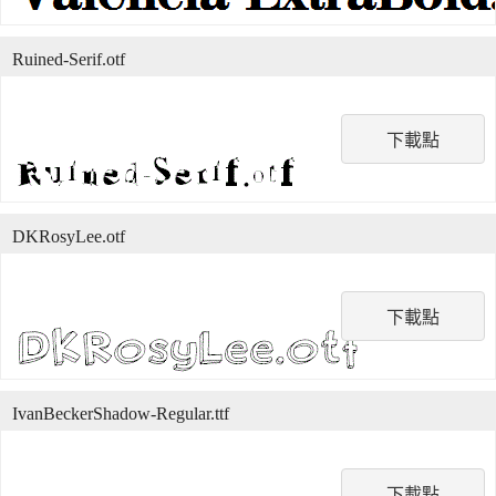
Ruined-Serif.otf
下載點
DKRosyLee.otf
下載點
IvanBeckerShadow-Regular.ttf
下載點