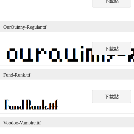
下載點
OurQuinny-Regular.ttf
下載點
Fund-Runk.ttf
下載點
Voodoo-Vampire.ttf