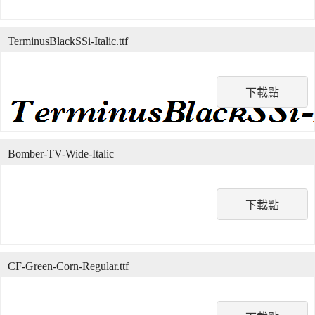
TerminusBlackSSi-Italic.ttf
下載點
Bomber-TV-Wide-Italic
下載點
CF-Green-Corn-Regular.ttf