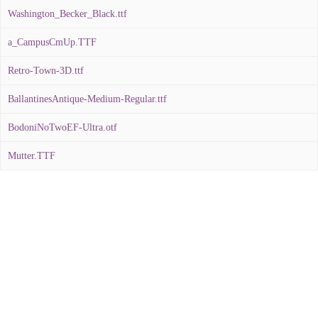
Washington_Becker_Black.ttf
a_CampusCmUp.TTF
Retro-Town-3D.ttf
BallantinesAntique-Medium-Regular.ttf
BodoniNoTwoEF-Ultra.otf
Mutter.TTF