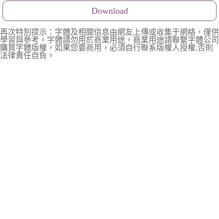
Download
再次特別提示：字體及相關信息由網友上傳或收集于網絡，僅供
學習與參考。字體請勿用於商業用途，商業用途請聯繫字體公司
購買字體版權，如果您要商用，必須自行聯系版權人授權,否則
法律責任自負。