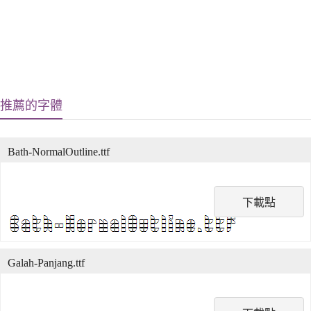
推薦的字體
Bath-NormalOutline.ttf
下載點
Galah-Panjang.ttf