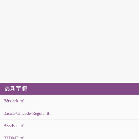
最新字體
Bérzierk.ttf
Básica-Unicode-Regular.ttf
BzzzBee.ttf
BZDMT.ttf