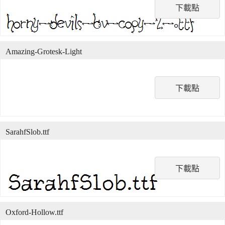
下載點
Amazing-Grotesk-Light
下載點
SarahfSlob.ttf
下載點
Oxford-Hollow.ttf