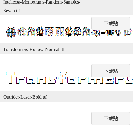
Intellecta-Monograms-Random-Samples-
Seven.ttf
下載點
Transformers-Hollow-Normal.ttf
下載點
Outrider-Laser-Bold.ttf
下載點