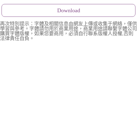
Download
再次特別提示：字體及相關信息由網友上傳或收集于網絡，僅供
學習與參考。字體請勿用於商業用途，商業用途請聯繫字體公司
購買字體版權，如果您要商用，必須自行聯系版權人授權,否則
法律責任自負。