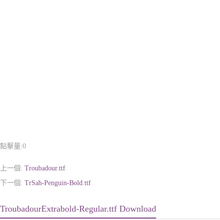
點擊量:
0
上一個:
Troubadour.ttf
下一個:
TrSah-Penguin-Bold.ttf
TroubadourExtrabold-Regular.ttf Download