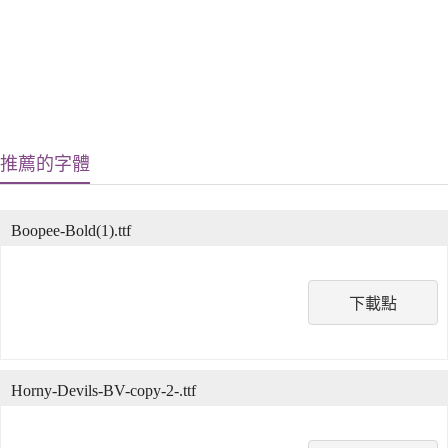
推薦的字體
Boopee-Bold(1).ttf
下載點
Horny-Devils-BV-copy-2-.ttf