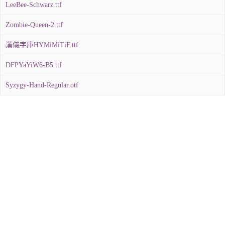
LeeBee-Schwarz.ttf
Zombie-Queen-2.ttf
漢儀字庫HYMiMiTiF.ttf
DFPYaYiW6-B5.ttf
Syzygy-Hand-Regular.otf