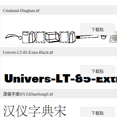
Cinahand-Dingbats.ttf
下載點
Univers-LT-85-Extra-Black.ttf
下載點
漢儀字庫HYZiDianSongS.ttf
下載點