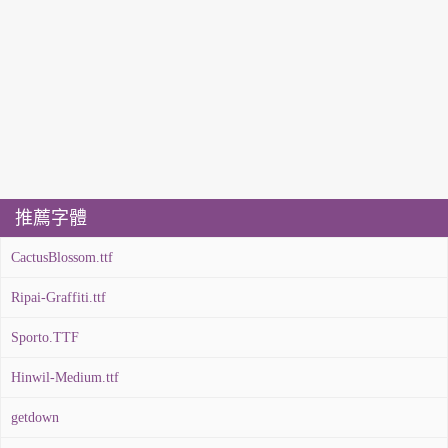
推薦字體
CactusBlossom.ttf
Ripai-Graffiti.ttf
Sporto.TTF
Hinwil-Medium.ttf
getdown