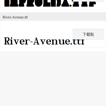
River-Avenue.ttf
下載點