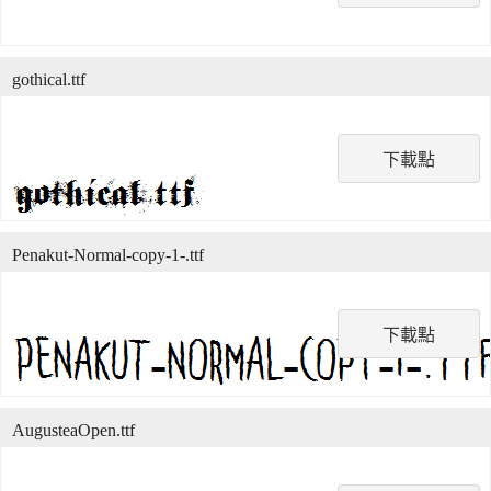
gothical.ttf
下載點
Penakut-Normal-copy-1-.ttf
下載點
AugusteaOpen.ttf