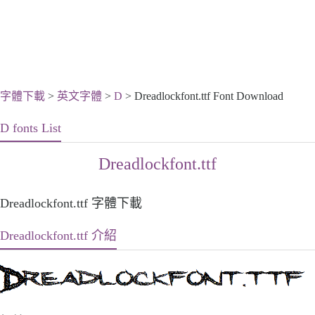
字體下載
>
英文字體
>
D
> Dreadlockfont.ttf Font Download
D fonts List
Dreadlockfont.ttf
Dreadlockfont.ttf 字體下載
Dreadlockfont.ttf 介紹