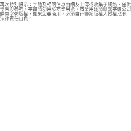
再次特別提示：字體及相關信息由網友上傳或收集于網絡，僅供
學習與參考。字體請勿用於商業用途，商業用途請聯繫字體公司
購買字體版權，如果您要商用，必須自行聯系版權人授權,否則
法律責任自負。