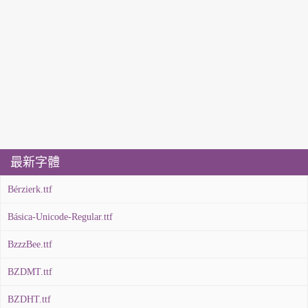
最新字體
Bérzierk.ttf
Básica-Unicode-Regular.ttf
BzzzBee.ttf
BZDMT.ttf
BZDHT.ttf