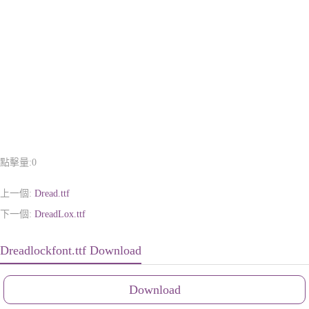
點擊量:
0
上一個:
Dread.ttf
下一個:
DreadLox.ttf
Dreadlockfont.ttf Download
Download