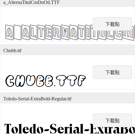
a_AlternaTitulCmDnOtl.TTF
下載點
Chubb.ttf
下載點
Toledo-Serial-ExtraBold-Regular.ttf
下載點