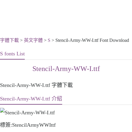
字體下載
>
英文字體
>
S
> Stencil-Army-WW-I.ttf Font Download
S fonts List
Stencil-Army-WW-I.ttf
Stencil-Army-WW-I.ttf 字體下載
Stencil-Army-WW-I.ttf 介紹
標簽:StencilArmyWWIttf