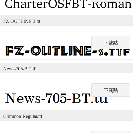
FZ-OUTLINE-3.ttf
下載點
News-705-BT.ttf
下載點
Crimmon-Regular.ttf