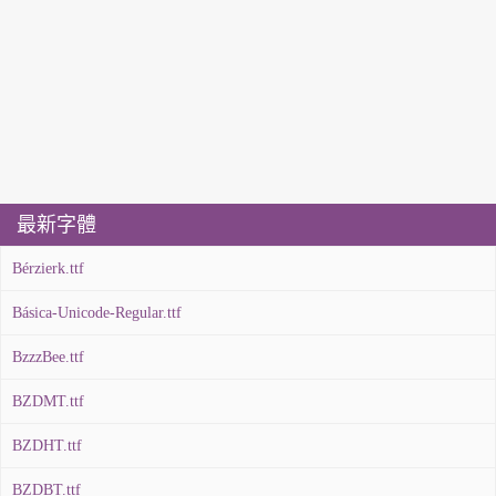
最新字體
Bérzierk.ttf
Básica-Unicode-Regular.ttf
BzzzBee.ttf
BZDMT.ttf
BZDHT.ttf
BZDBT.ttf