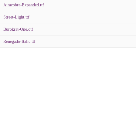
Airacobra-Expanded.ttf
Street-Light.ttf
Burokrat-One.otf
Renegado-Italic.ttf