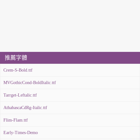
推薦字體
Crem-S-Bold.ttf
MVGothicCond-BoldItalic.ttf
Tarrget-Leftalic.ttf
AthabascaCdRg-Italic.ttf
Flim-Flam.ttf
Early-Times-Demo