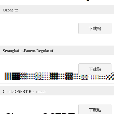
Ozone.ttf
下載點
Serangkaian-Pattern-Regular.ttf
下載點
CharterOSFBT-Roman.otf
下載點