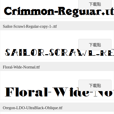
下載點
Sailor-Scrawl-Regular-copy-1-.ttf
下載點
Floral-Wide-Normal.ttf
下載點
Oregon-LDO-UltraBlack-Oblique.ttf