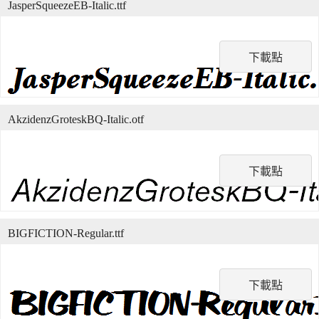
JasperSqueezeEB-Italic.ttf
下載點
AkzidenzGroteskBQ-Italic.otf
下載點
BIGFICTION-Regular.ttf
下載點