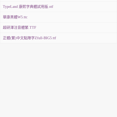
TypeLand 康熙字典體試用版.otf
華康黑體W5.ttc
超研澤注音體繁.TTF
正體(繁)中文點陣字Zfull-BIG5.ttf