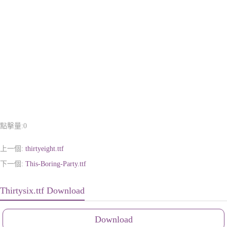
點擊量:
0
上一個:
thirtyeight.ttf
下一個:
This-Boring-Party.ttf
Thirtysix.ttf Download
Download