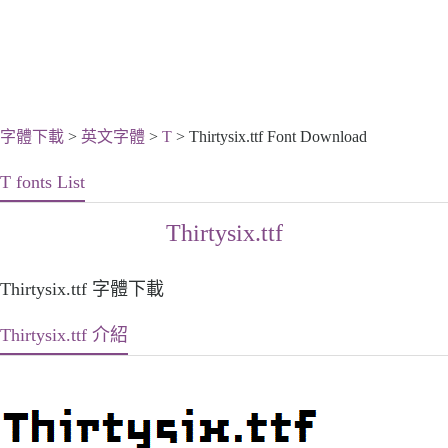
字體下載
>
英文字體
>
T
> Thirtysix.ttf Font Download
T fonts List
Thirtysix.ttf
Thirtysix.ttf 字體下載
Thirtysix.ttf 介紹