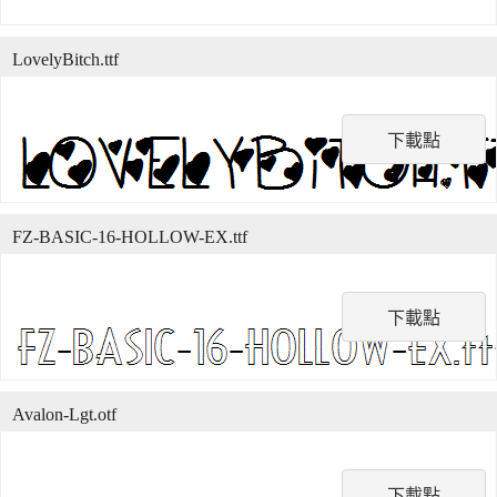
LovelyBitch.ttf
下載點
FZ-BASIC-16-HOLLOW-EX.ttf
下載點
Avalon-Lgt.otf
下載點