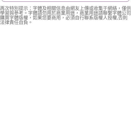
再次特別提示：字體及相關信息由網友上傳或收集于網絡，僅供
學習與參考。字體請勿用於商業用途，商業用途請聯繫字體公司
購買字體版權，如果您要商用，必須自行聯系版權人授權,否則
法律責任自負。