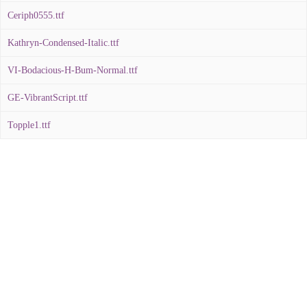
Ceriph0555.ttf
Kathryn-Condensed-Italic.ttf
VI-Bodacious-H-Bum-Normal.ttf
GE-VibrantScript.ttf
Topple1.ttf