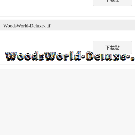
WoodsWorld-Deluxe-.ttf
下載點