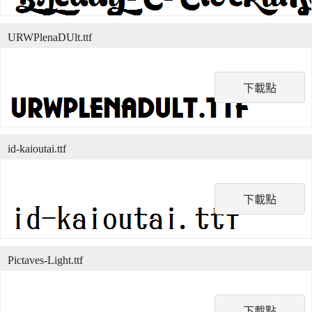
URWPlenaDUlt.ttf
下載點
id-kaioutai.ttf
下載點
Pictaves-Light.ttf
下載點