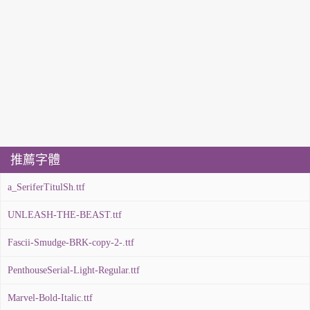
推薦字體
a_SeriferTitulSh.ttf
UNLEASH-THE-BEAST.ttf
Fascii-Smudge-BRK-copy-2-.ttf
PenthouseSerial-Light-Regular.ttf
Marvel-Bold-Italic.ttf