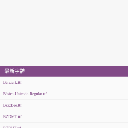
最新字體
Bérzierk.ttf
Básica-Unicode-Regular.ttf
BzzzBee.ttf
BZDMT.ttf