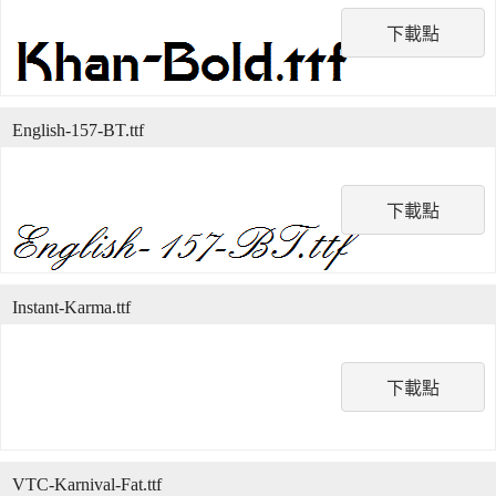
下載點
English-157-BT.ttf
下載點
Instant-Karma.ttf
下載點
VTC-Karnival-Fat.ttf