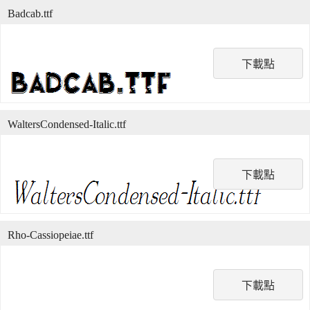
Badcab.ttf
下載點
WaltersCondensed-Italic.ttf
下載點
Rho-Cassiopeiae.ttf
下載點