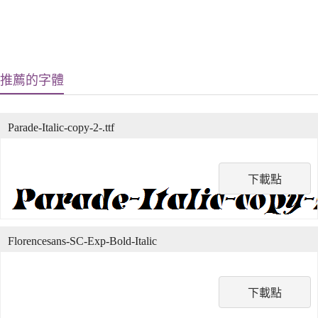
推薦的字體
Parade-Italic-copy-2-.ttf
下載點
Florencesans-SC-Exp-Bold-Italic
下載點