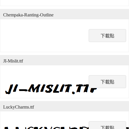
Chempaka-Ranting-Outline
下載點
JI-Mislit.ttf
下載點
LuckyCharms.ttf
下載點