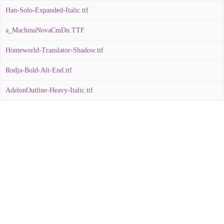
Han-Solo-Expanded-Italic.ttf
a_MachinaNovaCmDn.TTF
Homeworld-Translator-Shadow.ttf
Rodja-Bold-Alt-End.ttf
AdelonOutline-Heavy-Italic.ttf