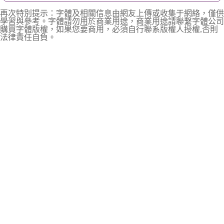
再次特別提示：字體及相關信息由網友上傳或收集于網絡，僅供
學習與參考。字體請勿用於商業用途，商業用途請聯繫字體公司
購買字體版權，如果您要商用，必須自行聯系版權人授權,否則
法律責任自負。