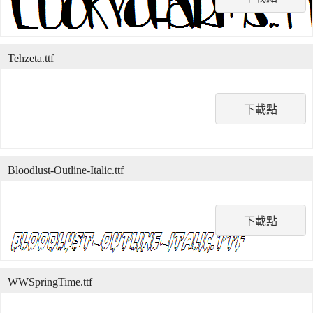
Tehzeta.ttf
下載點
Bloodlust-Outline-Italic.ttf
下載點
WWSpringTime.ttf