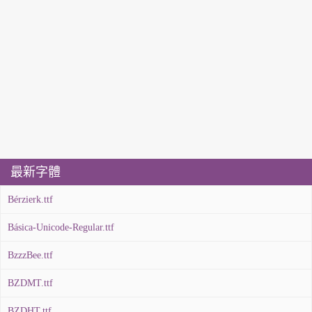
最新字體
Bérzierk.ttf
Básica-Unicode-Regular.ttf
BzzzBee.ttf
BZDMT.ttf
BZDHT.ttf