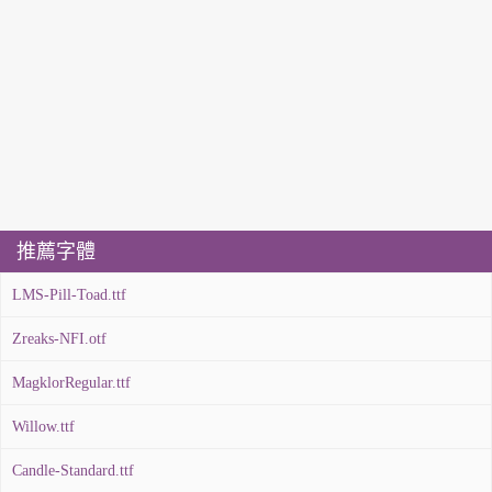
推薦字體
LMS-Pill-Toad.ttf
Zreaks-NFI.otf
MagklorRegular.ttf
Willow.ttf
Candle-Standard.ttf