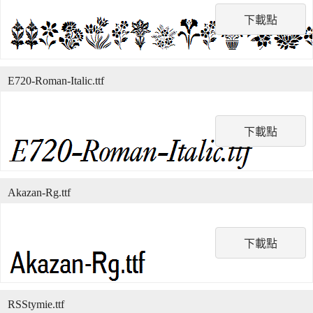
下載點
E720-Roman-Italic.ttf
下載點
Akazan-Rg.ttf
下載點
RSStymie.ttf