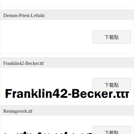
Demon-Priest-Leftalic
下載點
Franklin42-Becker.ttf
下載點
Reningsverk.ttf
下載點